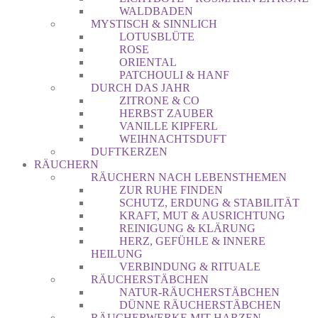
WALDBADEN
MYSTISCH & SINNLICH
LOTUSBLÜTE
ROSE
ORIENTAL
PATCHOULI & HANF
DURCH DAS JAHR
ZITRONE & CO
HERBST ZAUBER
VANILLE KIPFERL
WEIHNACHTSDUFT
DUFTKERZEN
RÄUCHERN
RÄUCHERN NACH LEBENSTHEMEN
ZUR RUHE FINDEN
SCHUTZ, ERDUNG & STABILITÄT
KRAFT, MUT & AUSRICHTUNG
REINIGUNG & KLÄRUNG
HERZ, GEFÜHLE & INNERE
HEILUNG
VERBINDUNG & RITUALE
RÄUCHERSTÄBCHEN
NATUR-RÄUCHERSTÄBCHEN
DÜNNE RÄUCHERSTÄBCHEN
RÄUCHERWERKE MIT HARZEN