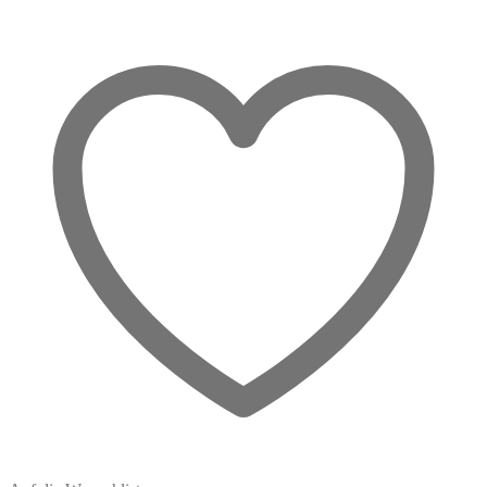
–
Blume
des
Lebens
&
Schutz
Menge