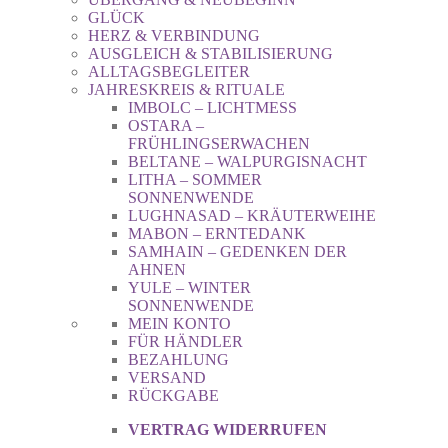
GLÜCK
HERZ & VERBINDUNG
AUSGLEICH & STABILISIERUNG
ALLTAGSBEGLEITER
JAHRESKREIS & RITUALE
IMBOLC – LICHTMESS
OSTARA –
FRÜHLINGSERWACHEN
BELTANE – WALPURGISNACHT
LITHA – SOMMER
SONNENWENDE
LUGHNASAD – KRÄUTERWEIHE
MABON – ERNTEDANK
SAMHAIN – GEDENKEN DER
AHNEN
YULE – WINTER
SONNENWENDE
MEIN KONTO
FÜR HÄNDLER
BEZAHLUNG
VERSAND
RÜCKGABE
VERTRAG WIDERRUFEN