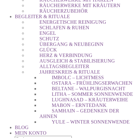
RÄUCHERWERKE MIT KRÄUTERN
RÄUCHERZUBEHÖR
BEGLEITER & RITUALE
ENERGETISCHE REINIGUNG
SCHLAFEN & RUHEN
ENGEL
SCHUTZ
ÜBERGANG & NEUBEGINN
GLÜCK
HERZ & VERBINDUNG
AUSGLEICH & STABILISIERUNG
ALLTAGSBEGLEITER
JAHRESKREIS & RITUALE
IMBOLC – LICHTMESS
OSTARA – FRÜHLINGSERWACHEN
BELTANE – WALPURGISNACHT
LITHA – SOMMER SONNENWENDE
LUGHNASAD – KRÄUTERWEIHE
MABON – ERNTEDANK
SAMHAIN – GEDENKEN DER
AHNEN
YULE – WINTER SONNENWENDE
BLOG
MEIN KONTO