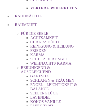
VERTRAG WIDERRUFEN
RAUHNÄCHTE
RAUMDUFT
FÜR DIE SEELE
ACHTSAMKEIT
CHAKRA DÜFTE
REINIGUNG & HEILUNG
FRIEDEN
KARMA
SCHUTZ DER ENGEL
WEIHNACHTS-KARMA
BERUHIGEND &
AUSGLEICHEND
GANESHA
SCHLAFEN & TRÄUMEN
ENGEL – LEICHTIGKEIT &
BALANCE
SEELENGLÜCK
LAVENDEL
KOKOS VANILLE
ELFEN TANZ