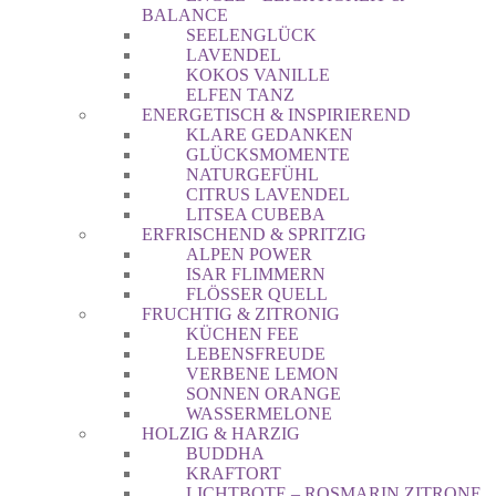
BALANCE
SEELENGLÜCK
LAVENDEL
KOKOS VANILLE
ELFEN TANZ
ENERGETISCH & INSPIRIEREND
KLARE GEDANKEN
GLÜCKSMOMENTE
NATURGEFÜHL
CITRUS LAVENDEL
LITSEA CUBEBA
ERFRISCHEND & SPRITZIG
ALPEN POWER
ISAR FLIMMERN
FLÖSSER QUELL
FRUCHTIG & ZITRONIG
KÜCHEN FEE
LEBENSFREUDE
VERBENE LEMON
SONNEN ORANGE
WASSERMELONE
HOLZIG & HARZIG
BUDDHA
KRAFTORT
LICHTBOTE – ROSMARIN ZITRONE