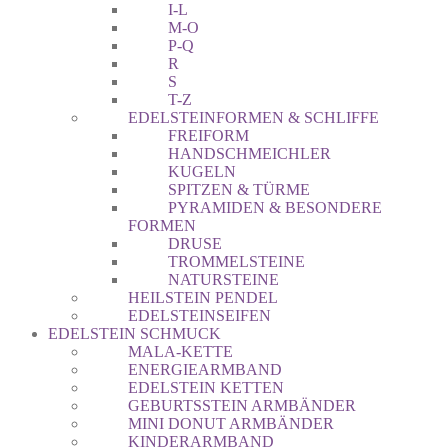
I-L
M-O
P-Q
R
S
T-Z
EDELSTEINFORMEN & SCHLIFFE
FREIFORM
HANDSCHMEICHLER
KUGELN
SPITZEN & TÜRME
PYRAMIDEN & BESONDERE
FORMEN
DRUSE
TROMMELSTEINE
NATURSTEINE
HEILSTEIN PENDEL
EDELSTEINSEIFEN
EDELSTEIN SCHMUCK
MALA-KETTE
ENERGIEARMBAND
EDELSTEIN KETTEN
GEBURTSSTEIN ARMBÄNDER
MINI DONUT ARMBÄNDER
KINDERARMBAND