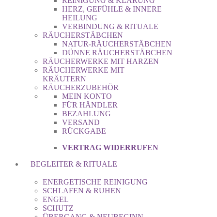
REINIGUNG & KLÄRUNG
HERZ, GEFÜHLE & INNERE
HEILUNG
VERBINDUNG & RITUALE
RÄUCHERSTÄBCHEN
NATUR-RÄUCHERSTÄBCHEN
DÜNNE RÄUCHERSTÄBCHEN
RÄUCHERWERKE MIT HARZEN
RÄUCHERWERKE MIT
KRÄUTERN
RÄUCHERZUBEHÖR
MEIN KONTO
FÜR HÄNDLER
BEZAHLUNG
VERSAND
RÜCKGABE
VERTRAG WIDERRUFEN
BEGLEITER & RITUALE
ENERGETISCHE REINIGUNG
SCHLAFEN & RUHEN
ENGEL
SCHUTZ
ÜBERGANG & NEUBEGINN