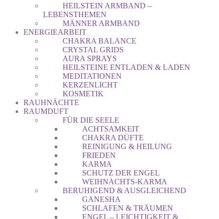
HEILSTEIN ARMBAND –
LEBENSTHEMEN
MÄNNER ARMBAND
ENERGIEARBEIT
CHAKRA BALANCE
CRYSTAL GRIDS
AURA SPRAYS
HEILSTEINE ENTLADEN & LADEN
MEDITATIONEN
KERZENLICHT
KOSMETIK
RAUHNÄCHTE
RAUMDUFT
FÜR DIE SEELE
ACHTSAMKEIT
CHAKRA DÜFTE
REINIGUNG & HEILUNG
FRIEDEN
KARMA
SCHUTZ DER ENGEL
WEIHNACHTS-KARMA
BERUHIGEND & AUSGLEICHEND
GANESHA
SCHLAFEN & TRÄUMEN
ENGEL – LEICHTIGKEIT &