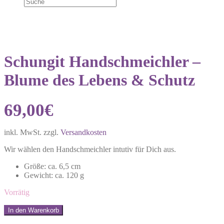
Schungit Handschmeichler –
Blume des Lebens & Schutz
69,00
€
inkl. MwSt.
zzgl.
Versandkosten
Wir wählen den Handschmeichler intutiv für Dich aus.
Größe: ca. 6,5 cm
Gewicht: ca. 120 g
Vorrätig
Schungit
In den Warenkorb
Handschmeichler
Share: