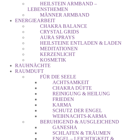
HEILSTEIN ARMBAND –
LEBENSTHEMEN
MÄNNER ARMBAND
ENERGIEARBEIT
CHAKRA BALANCE
CRYSTAL GRIDS
AURA SPRAYS
HEILSTEINE ENTLADEN & LADEN
MEDITATIONEN
KERZENLICHT
KOSMETIK
RAUHNÄCHTE
RAUMDUFT
FÜR DIE SEELE
ACHTSAMKEIT
CHAKRA DÜFTE
REINIGUNG & HEILUNG
FRIEDEN
KARMA
SCHUTZ DER ENGEL
WEIHNACHTS-KARMA
BERUHIGEND & AUSGLEICHEND
GANESHA
SCHLAFEN & TRÄUMEN
ENGEL – LEICHTIGKEIT &