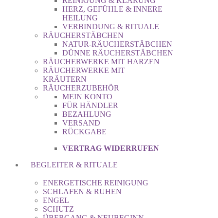
REINIGUNG & KLÄRUNG
HERZ, GEFÜHLE & INNERE
HEILUNG
VERBINDUNG & RITUALE
RÄUCHERSTÄBCHEN
NATUR-RÄUCHERSTÄBCHEN
DÜNNE RÄUCHERSTÄBCHEN
RÄUCHERWERKE MIT HARZEN
RÄUCHERWERKE MIT
KRÄUTERN
RÄUCHERZUBEHÖR
MEIN KONTO
FÜR HÄNDLER
BEZAHLUNG
VERSAND
RÜCKGABE
VERTRAG WIDERRUFEN
BEGLEITER & RITUALE
ENERGETISCHE REINIGUNG
SCHLAFEN & RUHEN
ENGEL
SCHUTZ
ÜBERGANG & NEUBEGINN