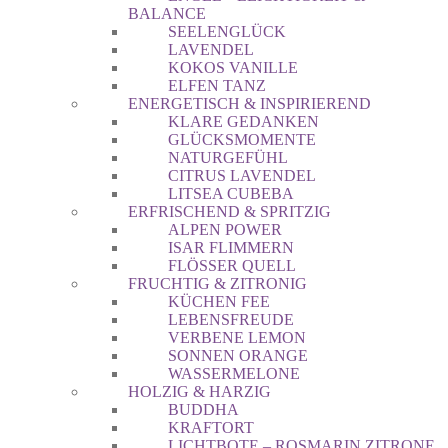
BALANCE
SEELENGLÜCK
LAVENDEL
KOKOS VANILLE
ELFEN TANZ
ENERGETISCH & INSPIRIEREND
KLARE GEDANKEN
GLÜCKSMOMENTE
NATURGEFÜHL
CITRUS LAVENDEL
LITSEA CUBEBA
ERFRISCHEND & SPRITZIG
ALPEN POWER
ISAR FLIMMERN
FLÖSSER QUELL
FRUCHTIG & ZITRONIG
KÜCHEN FEE
LEBENSFREUDE
VERBENE LEMON
SONNEN ORANGE
WASSERMELONE
HOLZIG & HARZIG
BUDDHA
KRAFTORT
LICHTBOTE – ROSMARIN ZITRONE