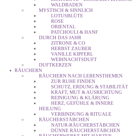
WALDBADEN
MYSTISCH & SINNLICH
LOTUSBLÜTE
ROSE
ORIENTAL
PATCHOULI & HANF
DURCH DAS JAHR
ZITRONE & CO
HERBST ZAUBER
VANILLE KIPFERL
WEIHNACHTSDUFT
DUFTKERZEN
RÄUCHERN
RÄUCHERN NACH LEBENSTHEMEN
ZUR RUHE FINDEN
SCHUTZ, ERDUNG & STABILITÄT
KRAFT, MUT & AUSRICHTUNG
REINIGUNG & KLÄRUNG
HERZ, GEFÜHLE & INNERE
HEILUNG
VERBINDUNG & RITUALE
RÄUCHERSTÄBCHEN
NATUR-RÄUCHERSTÄBCHEN
DÜNNE RÄUCHERSTÄBCHEN
RÄUCHERWERKE MIT HARZEN