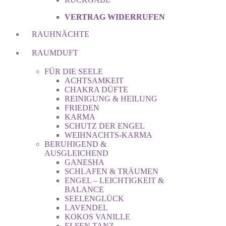
VERTRAG WIDERRUFEN
RAUHNÄCHTE
RAUMDUFT
FÜR DIE SEELE
ACHTSAMKEIT
CHAKRA DÜFTE
REINIGUNG & HEILUNG
FRIEDEN
KARMA
SCHUTZ DER ENGEL
WEIHNACHTS-KARMA
BERUHIGEND &
AUSGLEICHEND
GANESHA
SCHLAFEN & TRÄUMEN
ENGEL – LEICHTIGKEIT &
BALANCE
SEELENGLÜCK
LAVENDEL
KOKOS VANILLE
ELFEN TANZ