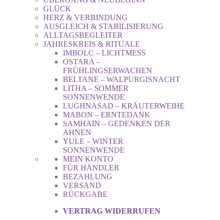
GLÜCK
HERZ & VERBINDUNG
AUSGLEICH & STABILISIERUNG
ALLTAGSBEGLEITER
JAHRESKREIS & RITUALE
IMBOLC – LICHTMESS
OSTARA –
FRÜHLINGSERWACHEN
BELTANE – WALPURGISNACHT
LITHA – SOMMER
SONNENWENDE
LUGHNASAD – KRÄUTERWEIHE
MABON – ERNTEDANK
SAMHAIN – GEDENKEN DER
AHNEN
YULE – WINTER
SONNENWENDE
MEIN KONTO
FÜR HÄNDLER
BEZAHLUNG
VERSAND
RÜCKGABE
VERTRAG WIDERRUFEN