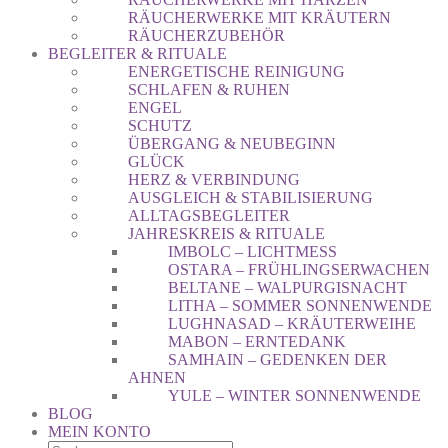
RÄUCHERWERKE MIT KRÄUTERN
RÄUCHERZUBEHÖR
BEGLEITER & RITUALE
ENERGETISCHE REINIGUNG
SCHLAFEN & RUHEN
ENGEL
SCHUTZ
ÜBERGANG & NEUBEGINN
GLÜCK
HERZ & VERBINDUNG
AUSGLEICH & STABILISIERUNG
ALLTAGSBEGLEITER
JAHRESKREIS & RITUALE
IMBOLC – LICHTMESS
OSTARA – FRÜHLINGSERWACHEN
BELTANE – WALPURGISNACHT
LITHA – SOMMER SONNENWENDE
LUGHNASAD – KRÄUTERWEIHE
MABON – ERNTEDANK
SAMHAIN – GEDENKEN DER
AHNEN
YULE – WINTER SONNENWENDE
BLOG
MEIN KONTO