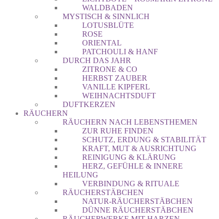
WALDBADEN
MYSTISCH & SINNLICH
LOTUSBLÜTE
ROSE
ORIENTAL
PATCHOULI & HANF
DURCH DAS JAHR
ZITRONE & CO
HERBST ZAUBER
VANILLE KIPFERL
WEIHNACHTSDUFT
DUFTKERZEN
RÄUCHERN
RÄUCHERN NACH LEBENSTHEMEN
ZUR RUHE FINDEN
SCHUTZ, ERDUNG & STABILITÄT
KRAFT, MUT & AUSRICHTUNG
REINIGUNG & KLÄRUNG
HERZ, GEFÜHLE & INNERE
HEILUNG
VERBINDUNG & RITUALE
RÄUCHERSTÄBCHEN
NATUR-RÄUCHERSTÄBCHEN
DÜNNE RÄUCHERSTÄBCHEN
RÄUCHERWERKE MIT HARZEN