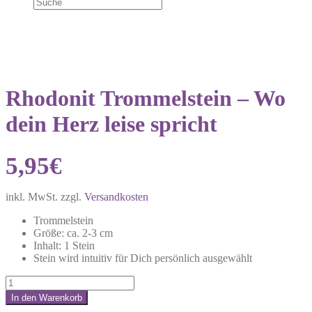
Rhodonit Trommelstein – Wo
dein Herz leise spricht
5,95
€
inkl. MwSt.
zzgl.
Versandkosten
Trommelstein
Größe: ca. 2-3 cm
Inhalt: 1 Stein
Stein wird intuitiv für Dich persönlich ausgewählt
Rhodonit
Trommelstein
In den Warenkorb
–