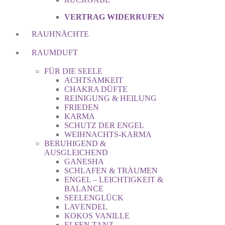
VERTRAG WIDERRUFEN
RAUHNÄCHTE
RAUMDUFT
FÜR DIE SEELE
ACHTSAMKEIT
CHAKRA DÜFTE
REINIGUNG & HEILUNG
FRIEDEN
KARMA
SCHUTZ DER ENGEL
WEIHNACHTS-KARMA
BERUHIGEND &
AUSGLEICHEND
GANESHA
SCHLAFEN & TRÄUMEN
ENGEL – LEICHTIGKEIT &
BALANCE
SEELENGLÜCK
LAVENDEL
KOKOS VANILLE
ELFEN TANZ