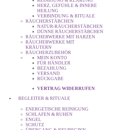
REINIGUNG & KLÄRUNG
HERZ, GEFÜHLE & INNERE
HEILUNG
VERBINDUNG & RITUALE
RÄUCHERSTÄBCHEN
NATUR-RÄUCHERSTÄBCHEN
DÜNNE RÄUCHERSTÄBCHEN
RÄUCHERWERKE MIT HARZEN
RÄUCHERWERKE MIT
KRÄUTERN
RÄUCHERZUBEHÖR
MEIN KONTO
FÜR HÄNDLER
BEZAHLUNG
VERSAND
RÜCKGABE
VERTRAG WIDERRUFEN
BEGLEITER & RITUALE
ENERGETISCHE REINIGUNG
SCHLAFEN & RUHEN
ENGEL
SCHUTZ
ÜBERGANG & NEUBEGINN