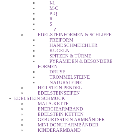
I-L
M-O
P-Q
R
S
T-Z
EDELSTEINFORMEN & SCHLIFFE
FREIFORM
HANDSCHMEICHLER
KUGELN
SPITZEN & TÜRME
PYRAMIDEN & BESONDERE
FORMEN
DRUSE
TROMMELSTEINE
NATURSTEINE
HEILSTEIN PENDEL
EDELSTEINSEIFEN
EDELSTEIN SCHMUCK
MALA-KETTE
ENERGIEARMBAND
EDELSTEIN KETTEN
GEBURTSSTEIN ARMBÄNDER
MINI DONUT ARMBÄNDER
KINDERARMBAND