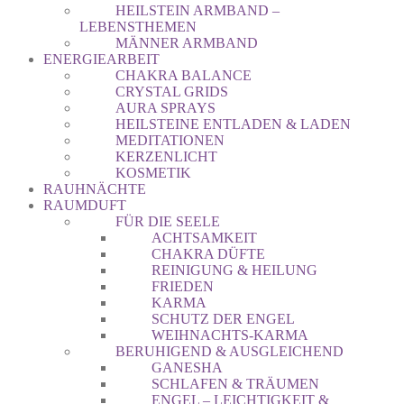
HEILSTEIN ARMBAND –
LEBENSTHEMEN
MÄNNER ARMBAND
ENERGIEARBEIT
CHAKRA BALANCE
CRYSTAL GRIDS
AURA SPRAYS
HEILSTEINE ENTLADEN & LADEN
MEDITATIONEN
KERZENLICHT
KOSMETIK
RAUHNÄCHTE
RAUMDUFT
FÜR DIE SEELE
ACHTSAMKEIT
CHAKRA DÜFTE
REINIGUNG & HEILUNG
FRIEDEN
KARMA
SCHUTZ DER ENGEL
WEIHNACHTS-KARMA
BERUHIGEND & AUSGLEICHEND
GANESHA
SCHLAFEN & TRÄUMEN
ENGEL – LEICHTIGKEIT &