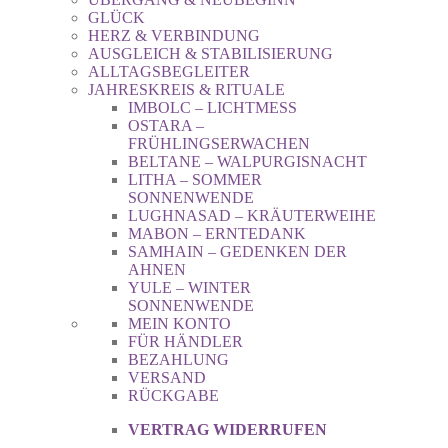
GLÜCK
HERZ & VERBINDUNG
AUSGLEICH & STABILISIERUNG
ALLTAGSBEGLEITER
JAHRESKREIS & RITUALE
IMBOLC – LICHTMESS
OSTARA –
FRÜHLINGSERWACHEN
BELTANE – WALPURGISNACHT
LITHA – SOMMER
SONNENWENDE
LUGHNASAD – KRÄUTERWEIHE
MABON – ERNTEDANK
SAMHAIN – GEDENKEN DER
AHNEN
YULE – WINTER
SONNENWENDE
MEIN KONTO
FÜR HÄNDLER
BEZAHLUNG
VERSAND
RÜCKGABE
VERTRAG WIDERRUFEN