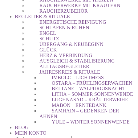
RÄUCHERWERKE MIT KRÄUTERN
RÄUCHERZUBEHÖR
BEGLEITER & RITUALE
ENERGETISCHE REINIGUNG
SCHLAFEN & RUHEN
ENGEL
SCHUTZ
ÜBERGANG & NEUBEGINN
GLÜCK
HERZ & VERBINDUNG
AUSGLEICH & STABILISIERUNG
ALLTAGSBEGLEITER
JAHRESKREIS & RITUALE
IMBOLC – LICHTMESS
OSTARA – FRÜHLINGSERWACHEN
BELTANE – WALPURGISNACHT
LITHA – SOMMER SONNENWENDE
LUGHNASAD – KRÄUTERWEIHE
MABON – ERNTEDANK
SAMHAIN – GEDENKEN DER
AHNEN
YULE – WINTER SONNENWENDE
BLOG
MEIN KONTO