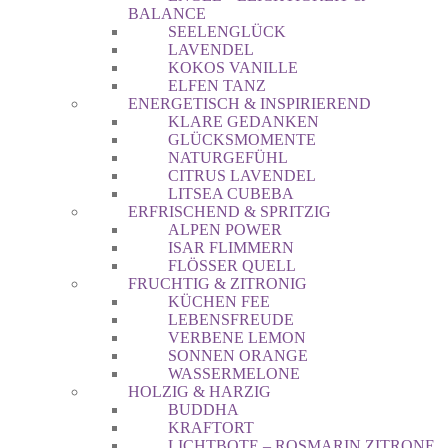
BALANCE
SEELENGLÜCK
LAVENDEL
KOKOS VANILLE
ELFEN TANZ
ENERGETISCH & INSPIRIEREND
KLARE GEDANKEN
GLÜCKSMOMENTE
NATURGEFÜHL
CITRUS LAVENDEL
LITSEA CUBEBA
ERFRISCHEND & SPRITZIG
ALPEN POWER
ISAR FLIMMERN
FLÖSSER QUELL
FRUCHTIG & ZITRONIG
KÜCHEN FEE
LEBENSFREUDE
VERBENE LEMON
SONNEN ORANGE
WASSERMELONE
HOLZIG & HARZIG
BUDDHA
KRAFTORT
LICHTBOTE – ROSMARIN ZITRONE