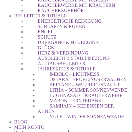
RÄUCHERWERKE MIT KRÄUTERN
RÄUCHERZUBEHÖR
BEGLEITER & RITUALE
ENERGETISCHE REINIGUNG
SCHLAFEN & RUHEN
ENGEL
SCHUTZ
ÜBERGANG & NEUBEGINN
GLÜCK
HERZ & VERBINDUNG
AUSGLEICH & STABILISIERUNG
ALLTAGSBEGLEITER
JAHRESKREIS & RITUALE
IMBOLC – LICHTMESS
OSTARA – FRÜHLINGSERWACHEN
BELTANE – WALPURGISNACHT
LITHA – SOMMER SONNENWENDE
LUGHNASAD – KRÄUTERWEIHE
MABON – ERNTEDANK
SAMHAIN – GEDENKEN DER
AHNEN
YULE – WINTER SONNENWENDE
BLOG
MEIN KONTO