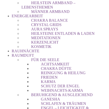
HEILSTEIN ARMBAND –
LEBENSTHEMEN
MÄNNER ARMBAND
ENERGIEARBEIT
CHAKRA BALANCE
CRYSTAL GRIDS
AURA SPRAYS
HEILSTEINE ENTLADEN & LADEN
MEDITATIONEN
KERZENLICHT
KOSMETIK
RAUHNÄCHTE
RAUMDUFT
FÜR DIE SEELE
ACHTSAMKEIT
CHAKRA DÜFTE
REINIGUNG & HEILUNG
FRIEDEN
KARMA
SCHUTZ DER ENGEL
WEIHNACHTS-KARMA
BERUHIGEND & AUSGLEICHEND
GANESHA
SCHLAFEN & TRÄUMEN
ENGEL – LEICHTIGKEIT &