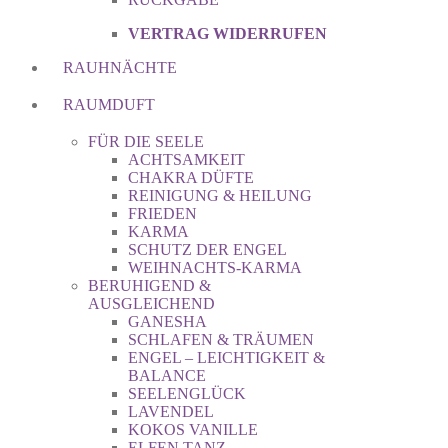
VERTRAG WIDERRUFEN
RAUHNÄCHTE
RAUMDUFT
FÜR DIE SEELE
ACHTSAMKEIT
CHAKRA DÜFTE
REINIGUNG & HEILUNG
FRIEDEN
KARMA
SCHUTZ DER ENGEL
WEIHNACHTS-KARMA
BERUHIGEND &
AUSGLEICHEND
GANESHA
SCHLAFEN & TRÄUMEN
ENGEL – LEICHTIGKEIT &
BALANCE
SEELENGLÜCK
LAVENDEL
KOKOS VANILLE
ELFEN TANZ