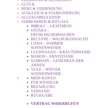
GLÜCK
HERZ & VERBINDUNG
AUSGLEICH & STABILISIERUNG
ALLTAGSBEGLEITER
JAHRESKREIS & RITUALE
IMBOLC – LICHTMESS
OSTARA –
FRÜHLINGSERWACHEN
BELTANE – WALPURGISNACHT
LITHA – SOMMER
SONNENWENDE
LUGHNASAD – KRÄUTERWEIHE
MABON – ERNTEDANK
SAMHAIN – GEDENKEN DER
AHNEN
YULE – WINTER
SONNENWENDE
MEIN KONTO
FÜR HÄNDLER
BEZAHLUNG
VERSAND
RÜCKGABE
VERTRAG WIDERRUFEN