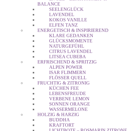
BALANCE
SEELENGLÜCK
LAVENDEL
KOKOS VANILLE
ELFEN TANZ
ENERGETISCH & INSPIRIEREND
KLARE GEDANKEN
GLÜCKSMOMENTE
NATURGEFÜHL
CITRUS LAVENDEL
LITSEA CUBEBA
ERFRISCHEND & SPRITZIG
ALPEN POWER
ISAR FLIMMERN
FLÖSSER QUELL
FRUCHTIG & ZITRONIG
KÜCHEN FEE
LEBENSFREUDE
VERBENE LEMON
SONNEN ORANGE
WASSERMELONE
HOLZIG & HARZIG
BUDDHA
KRAFTORT
LICHTBOTE – ROSMARIN ZITRONE