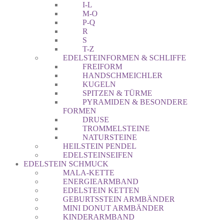
I-L
M-O
P-Q
R
S
T-Z
EDELSTEINFORMEN & SCHLIFFE
FREIFORM
HANDSCHMEICHLER
KUGELN
SPITZEN & TÜRME
PYRAMIDEN & BESONDERE
FORMEN
DRUSE
TROMMELSTEINE
NATURSTEINE
HEILSTEIN PENDEL
EDELSTEINSEIFEN
EDELSTEIN SCHMUCK
MALA-KETTE
ENERGIEARMBAND
EDELSTEIN KETTEN
GEBURTSSTEIN ARMBÄNDER
MINI DONUT ARMBÄNDER
KINDERARMBAND