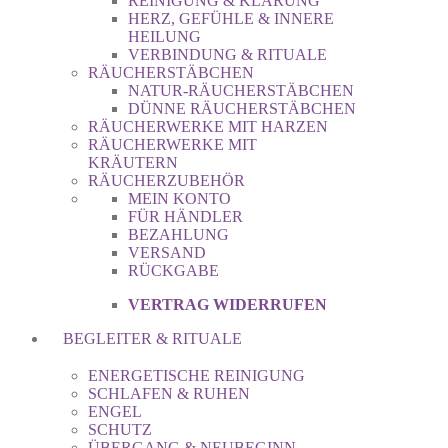
REINIGUNG & KLÄRUNG
HERZ, GEFÜHLE & INNERE
HEILUNG
VERBINDUNG & RITUALE
RÄUCHERSTÄBCHEN
NATUR-RÄUCHERSTÄBCHEN
DÜNNE RÄUCHERSTÄBCHEN
RÄUCHERWERKE MIT HARZEN
RÄUCHERWERKE MIT
KRÄUTERN
RÄUCHERZUBEHÖR
MEIN KONTO
FÜR HÄNDLER
BEZAHLUNG
VERSAND
RÜCKGABE
VERTRAG WIDERRUFEN
BEGLEITER & RITUALE
ENERGETISCHE REINIGUNG
SCHLAFEN & RUHEN
ENGEL
SCHUTZ
ÜBERGANG & NEUBEGINN