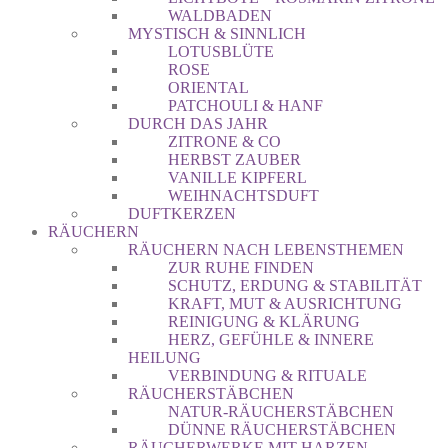
WALDBADEN
MYSTISCH & SINNLICH
LOTUSBLÜTE
ROSE
ORIENTAL
PATCHOULI & HANF
DURCH DAS JAHR
ZITRONE & CO
HERBST ZAUBER
VANILLE KIPFERL
WEIHNACHTSDUFT
DUFTKERZEN
RÄUCHERN
RÄUCHERN NACH LEBENSTHEMEN
ZUR RUHE FINDEN
SCHUTZ, ERDUNG & STABILITÄT
KRAFT, MUT & AUSRICHTUNG
REINIGUNG & KLÄRUNG
HERZ, GEFÜHLE & INNERE
HEILUNG
VERBINDUNG & RITUALE
RÄUCHERSTÄBCHEN
NATUR-RÄUCHERSTÄBCHEN
DÜNNE RÄUCHERSTÄBCHEN
RÄUCHERWERKE MIT HARZEN