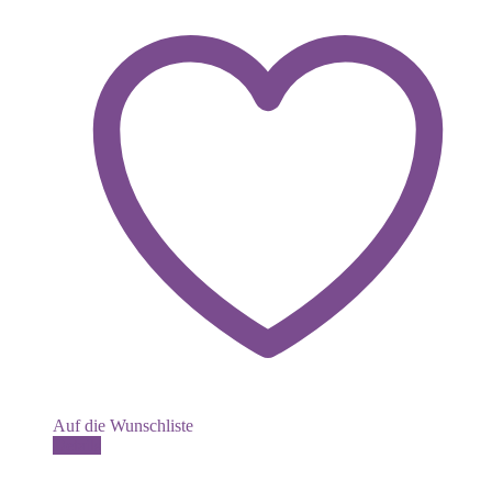
Auf die Wunschliste
Dieses
Details
Produkt
weist