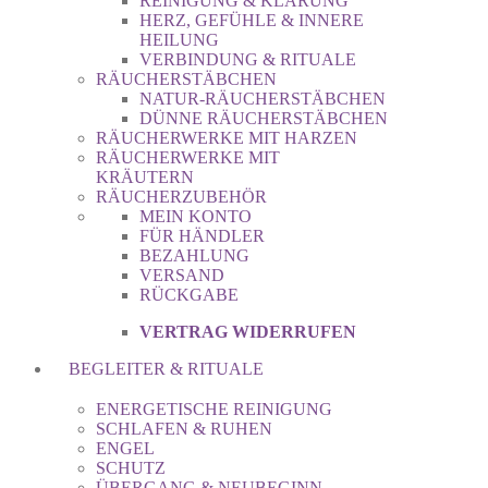
REINIGUNG & KLÄRUNG
HERZ, GEFÜHLE & INNERE
HEILUNG
VERBINDUNG & RITUALE
RÄUCHERSTÄBCHEN
NATUR-RÄUCHERSTÄBCHEN
DÜNNE RÄUCHERSTÄBCHEN
RÄUCHERWERKE MIT HARZEN
RÄUCHERWERKE MIT
KRÄUTERN
RÄUCHERZUBEHÖR
MEIN KONTO
FÜR HÄNDLER
BEZAHLUNG
VERSAND
RÜCKGABE
VERTRAG WIDERRUFEN
BEGLEITER & RITUALE
ENERGETISCHE REINIGUNG
SCHLAFEN & RUHEN
ENGEL
SCHUTZ
ÜBERGANG & NEUBEGINN