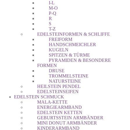
I-L
M-O
P-Q
R
S
T-Z
EDELSTEINFORMEN & SCHLIFFE
FREIFORM
HANDSCHMEICHLER
KUGELN
SPITZEN & TÜRME
PYRAMIDEN & BESONDERE
FORMEN
DRUSE
TROMMELSTEINE
NATURSTEINE
HEILSTEIN PENDEL
EDELSTEINSEIFEN
EDELSTEIN SCHMUCK
MALA-KETTE
ENERGIEARMBAND
EDELSTEIN KETTEN
GEBURTSSTEIN ARMBÄNDER
MINI DONUT ARMBÄNDER
KINDERARMBAND