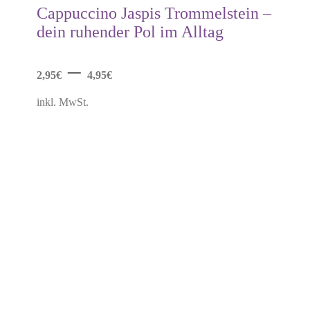
mehrere
Cappuccino Jaspis Trommelstein –
Varianten
dein ruhender Pol im Alltag
auf.
Die
Optionen
–
können
2,95
€
4,95
€
auf
der
inkl. MwSt.
Produktseite
gewählt
werden