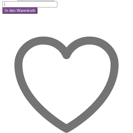
Pyrit
Naturstein
In den Warenkorb
–
Share:
Wenn
Mut
auf
Fülle
trifft
Menge