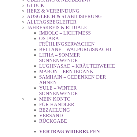
GLÜCK
HERZ & VERBINDUNG
AUSGLEICH & STABILISIERUNG
ALLTAGSBEGLEITER
JAHRESKREIS & RITUALE
IMBOLC – LICHTMESS
OSTARA –
FRÜHLINGSERWACHEN
BELTANE – WALPURGISNACHT
LITHA – SOMMER
SONNENWENDE
LUGHNASAD – KRÄUTERWEIHE
MABON – ERNTEDANK
SAMHAIN – GEDENKEN DER
AHNEN
YULE – WINTER
SONNENWENDE
MEIN KONTO
FÜR HÄNDLER
BEZAHLUNG
VERSAND
RÜCKGABE
VERTRAG WIDERRUFEN