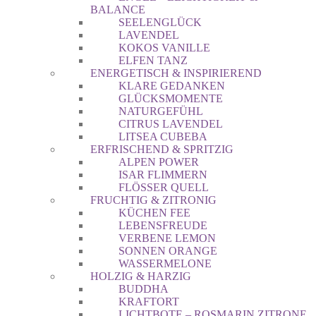
BALANCE
SEELENGLÜCK
LAVENDEL
KOKOS VANILLE
ELFEN TANZ
ENERGETISCH & INSPIRIEREND
KLARE GEDANKEN
GLÜCKSMOMENTE
NATURGEFÜHL
CITRUS LAVENDEL
LITSEA CUBEBA
ERFRISCHEND & SPRITZIG
ALPEN POWER
ISAR FLIMMERN
FLÖSSER QUELL
FRUCHTIG & ZITRONIG
KÜCHEN FEE
LEBENSFREUDE
VERBENE LEMON
SONNEN ORANGE
WASSERMELONE
HOLZIG & HARZIG
BUDDHA
KRAFTORT
LICHTBOTE – ROSMARIN ZITRONE