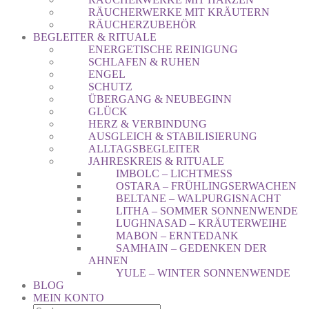
RÄUCHERWERKE MIT KRÄUTERN
RÄUCHERZUBEHÖR
BEGLEITER & RITUALE
ENERGETISCHE REINIGUNG
SCHLAFEN & RUHEN
ENGEL
SCHUTZ
ÜBERGANG & NEUBEGINN
GLÜCK
HERZ & VERBINDUNG
AUSGLEICH & STABILISIERUNG
ALLTAGSBEGLEITER
JAHRESKREIS & RITUALE
IMBOLC – LICHTMESS
OSTARA – FRÜHLINGSERWACHEN
BELTANE – WALPURGISNACHT
LITHA – SOMMER SONNENWENDE
LUGHNASAD – KRÄUTERWEIHE
MABON – ERNTEDANK
SAMHAIN – GEDENKEN DER
AHNEN
YULE – WINTER SONNENWENDE
BLOG
MEIN KONTO