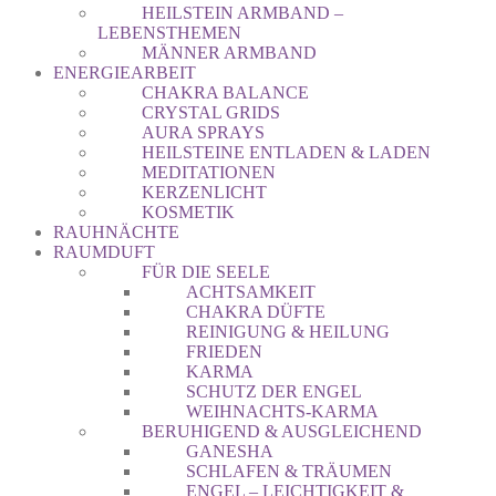
HEILSTEIN ARMBAND –
LEBENSTHEMEN
MÄNNER ARMBAND
ENERGIEARBEIT
CHAKRA BALANCE
CRYSTAL GRIDS
AURA SPRAYS
HEILSTEINE ENTLADEN & LADEN
MEDITATIONEN
KERZENLICHT
KOSMETIK
RAUHNÄCHTE
RAUMDUFT
FÜR DIE SEELE
ACHTSAMKEIT
CHAKRA DÜFTE
REINIGUNG & HEILUNG
FRIEDEN
KARMA
SCHUTZ DER ENGEL
WEIHNACHTS-KARMA
BERUHIGEND & AUSGLEICHEND
GANESHA
SCHLAFEN & TRÄUMEN
ENGEL – LEICHTIGKEIT &