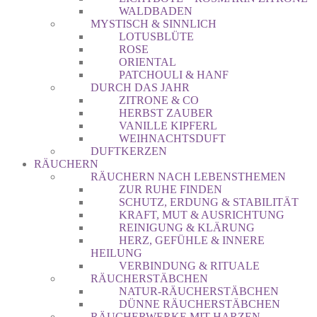
WALDBADEN
MYSTISCH & SINNLICH
LOTUSBLÜTE
ROSE
ORIENTAL
PATCHOULI & HANF
DURCH DAS JAHR
ZITRONE & CO
HERBST ZAUBER
VANILLE KIPFERL
WEIHNACHTSDUFT
DUFTKERZEN
RÄUCHERN
RÄUCHERN NACH LEBENSTHEMEN
ZUR RUHE FINDEN
SCHUTZ, ERDUNG & STABILITÄT
KRAFT, MUT & AUSRICHTUNG
REINIGUNG & KLÄRUNG
HERZ, GEFÜHLE & INNERE
HEILUNG
VERBINDUNG & RITUALE
RÄUCHERSTÄBCHEN
NATUR-RÄUCHERSTÄBCHEN
DÜNNE RÄUCHERSTÄBCHEN
RÄUCHERWERKE MIT HARZEN