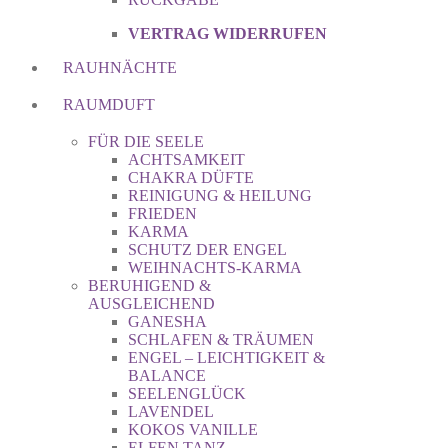
VERTRAG WIDERRUFEN
RAUHNÄCHTE
RAUMDUFT
FÜR DIE SEELE
ACHTSAMKEIT
CHAKRA DÜFTE
REINIGUNG & HEILUNG
FRIEDEN
KARMA
SCHUTZ DER ENGEL
WEIHNACHTS-KARMA
BERUHIGEND &
AUSGLEICHEND
GANESHA
SCHLAFEN & TRÄUMEN
ENGEL – LEICHTIGKEIT &
BALANCE
SEELENGLÜCK
LAVENDEL
KOKOS VANILLE
ELFEN TANZ