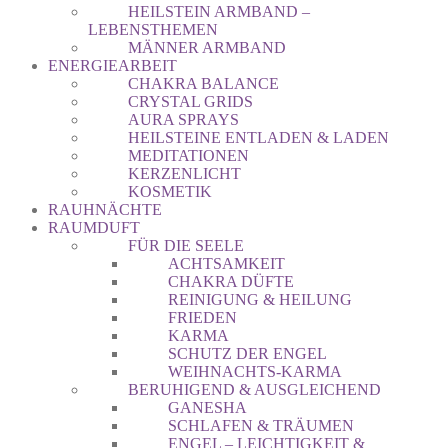
HEILSTEIN ARMBAND –
LEBENSTHEMEN
MÄNNER ARMBAND
ENERGIEARBEIT
CHAKRA BALANCE
CRYSTAL GRIDS
AURA SPRAYS
HEILSTEINE ENTLADEN & LADEN
MEDITATIONEN
KERZENLICHT
KOSMETIK
RAUHNÄCHTE
RAUMDUFT
FÜR DIE SEELE
ACHTSAMKEIT
CHAKRA DÜFTE
REINIGUNG & HEILUNG
FRIEDEN
KARMA
SCHUTZ DER ENGEL
WEIHNACHTS-KARMA
BERUHIGEND & AUSGLEICHEND
GANESHA
SCHLAFEN & TRÄUMEN
ENGEL – LEICHTIGKEIT &