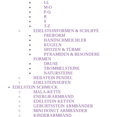
I-L
M-O
P-Q
R
S
T-Z
EDELSTEINFORMEN & SCHLIFFE
FREIFORM
HANDSCHMEICHLER
KUGELN
SPITZEN & TÜRME
PYRAMIDEN & BESONDERE
FORMEN
DRUSE
TROMMELSTEINE
NATURSTEINE
HEILSTEIN PENDEL
EDELSTEINSEIFEN
EDELSTEIN SCHMUCK
MALA-KETTE
ENERGIEARMBAND
EDELSTEIN KETTEN
GEBURTSSTEIN ARMBÄNDER
MINI DONUT ARMBÄNDER
KINDERARMBAND