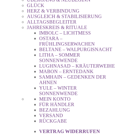
GLÜCK
HERZ & VERBINDUNG
AUSGLEICH & STABILISIERUNG
ALLTAGSBEGLEITER
JAHRESKREIS & RITUALE
IMBOLC – LICHTMESS
OSTARA –
FRÜHLINGSERWACHEN
BELTANE – WALPURGISNACHT
LITHA – SOMMER
SONNENWENDE
LUGHNASAD – KRÄUTERWEIHE
MABON – ERNTEDANK
SAMHAIN – GEDENKEN DER
AHNEN
YULE – WINTER
SONNENWENDE
MEIN KONTO
FÜR HÄNDLER
BEZAHLUNG
VERSAND
RÜCKGABE
VERTRAG WIDERRUFEN