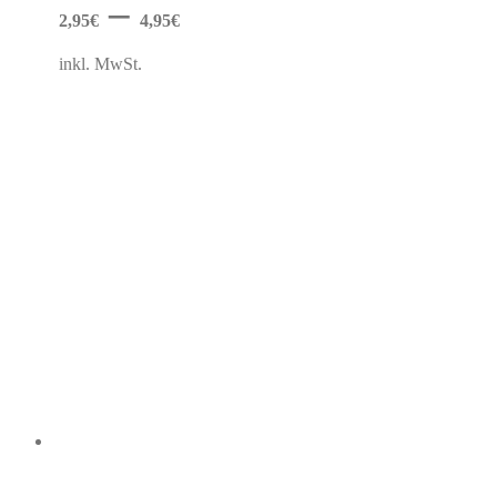
–
können
2,95
€
4,95
€
auf
der
inkl. MwSt.
Produktseite
gewählt
werden