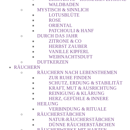
WALDBADEN
MYSTISCH & SINNLICH
LOTUSBLÜTE
ROSE
ORIENTAL
PATCHOULI & HANF
DURCH DAS JAHR
ZITRONE & CO
HERBST ZAUBER
VANILLE KIPFERL
WEIHNACHTSDUFT
DUFTKERZEN
RÄUCHERN
RÄUCHERN NACH LEBENSTHEMEN
ZUR RUHE FINDEN
SCHUTZ, ERDUNG & STABILITÄT
KRAFT, MUT & AUSRICHTUNG
REINIGUNG & KLÄRUNG
HERZ, GEFÜHLE & INNERE
HEILUNG
VERBINDUNG & RITUALE
RÄUCHERSTÄBCHEN
NATUR-RÄUCHERSTÄBCHEN
DÜNNE RÄUCHERSTÄBCHEN
RÄUCHERWERKE MIT HARZEN