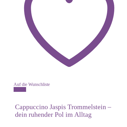
Auf die Wunschliste
Dieses
Details
Produkt
weist
mehrere
Cappuccino Jaspis Trommelstein –
Varianten
dein ruhender Pol im Alltag
auf.
Die
Optionen