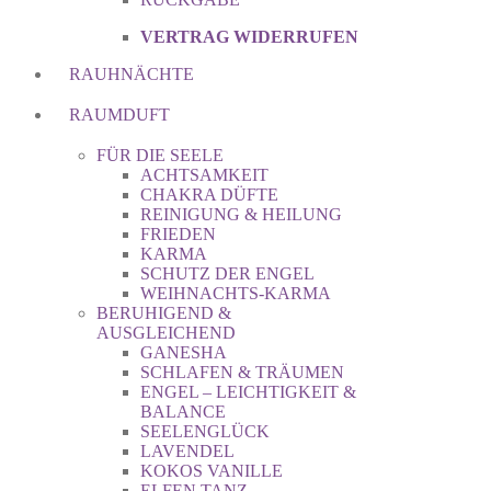
VERTRAG WIDERRUFEN
RAUHNÄCHTE
RAUMDUFT
FÜR DIE SEELE
ACHTSAMKEIT
CHAKRA DÜFTE
REINIGUNG & HEILUNG
FRIEDEN
KARMA
SCHUTZ DER ENGEL
WEIHNACHTS-KARMA
BERUHIGEND &
AUSGLEICHEND
GANESHA
SCHLAFEN & TRÄUMEN
ENGEL – LEICHTIGKEIT &
BALANCE
SEELENGLÜCK
LAVENDEL
KOKOS VANILLE
ELFEN TANZ