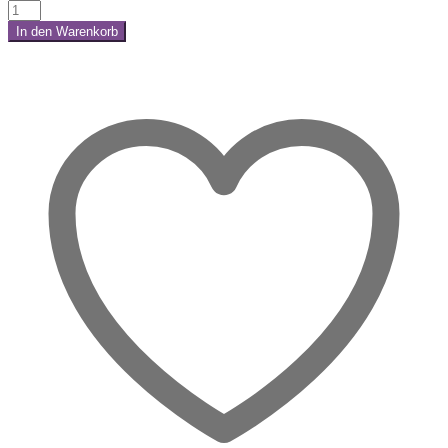
Orthoceras
Ladeplatte
In den Warenkorb
"Blume
Share:
des
Lebens"
–
alte
Erdkraft
Menge