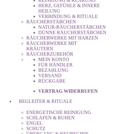
REINIGUNG & KLÄRUNG
HERZ, GEFÜHLE & INNERE
HEILUNG
VERBINDUNG & RITUALE
RÄUCHERSTÄBCHEN
NATUR-RÄUCHERSTÄBCHEN
DÜNNE RÄUCHERSTÄBCHEN
RÄUCHERWERKE MIT HARZEN
RÄUCHERWERKE MIT
KRÄUTERN
RÄUCHERZUBEHÖR
MEIN KONTO
FÜR HÄNDLER
BEZAHLUNG
VERSAND
RÜCKGABE
VERTRAG WIDERRUFEN
BEGLEITER & RITUALE
ENERGETISCHE REINIGUNG
SCHLAFEN & RUHEN
ENGEL
SCHUTZ
ÜBERGANG & NEUBEGINN