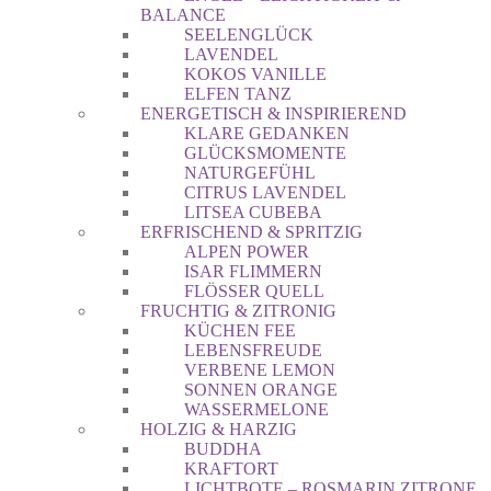
BALANCE
SEELENGLÜCK
LAVENDEL
KOKOS VANILLE
ELFEN TANZ
ENERGETISCH & INSPIRIEREND
KLARE GEDANKEN
GLÜCKSMOMENTE
NATURGEFÜHL
CITRUS LAVENDEL
LITSEA CUBEBA
ERFRISCHEND & SPRITZIG
ALPEN POWER
ISAR FLIMMERN
FLÖSSER QUELL
FRUCHTIG & ZITRONIG
KÜCHEN FEE
LEBENSFREUDE
VERBENE LEMON
SONNEN ORANGE
WASSERMELONE
HOLZIG & HARZIG
BUDDHA
KRAFTORT
LICHTBOTE – ROSMARIN ZITRONE