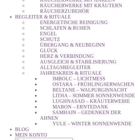
RÄUCHERWERKE MIT KRÄUTERN
RÄUCHERZUBEHÖR
BEGLEITER & RITUALE
ENERGETISCHE REINIGUNG
SCHLAFEN & RUHEN
ENGEL
SCHUTZ
ÜBERGANG & NEUBEGINN
GLÜCK
HERZ & VERBINDUNG
AUSGLEICH & STABILISIERUNG
ALLTAGSBEGLEITER
JAHRESKREIS & RITUALE
IMBOLC – LICHTMESS
OSTARA – FRÜHLINGSERWACHEN
BELTANE – WALPURGISNACHT
LITHA – SOMMER SONNENWENDE
LUGHNASAD – KRÄUTERWEIHE
MABON – ERNTEDANK
SAMHAIN – GEDENKEN DER
AHNEN
YULE – WINTER SONNENWENDE
BLOG
MEIN KONTO