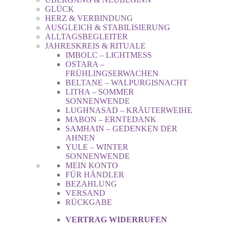
GLÜCK
HERZ & VERBINDUNG
AUSGLEICH & STABILISIERUNG
ALLTAGSBEGLEITER
JAHRESKREIS & RITUALE
IMBOLC – LICHTMESS
OSTARA –
FRÜHLINGSERWACHEN
BELTANE – WALPURGISNACHT
LITHA – SOMMER
SONNENWENDE
LUGHNASAD – KRÄUTERWEIHE
MABON – ERNTEDANK
SAMHAIN – GEDENKEN DER
AHNEN
YULE – WINTER
SONNENWENDE
MEIN KONTO
FÜR HÄNDLER
BEZAHLUNG
VERSAND
RÜCKGABE
VERTRAG WIDERRUFEN