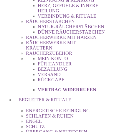
REINIGUNG & KLÄRUNG
HERZ, GEFÜHLE & INNERE
HEILUNG
VERBINDUNG & RITUALE
RÄUCHERSTÄBCHEN
NATUR-RÄUCHERSTÄBCHEN
DÜNNE RÄUCHERSTÄBCHEN
RÄUCHERWERKE MIT HARZEN
RÄUCHERWERKE MIT
KRÄUTERN
RÄUCHERZUBEHÖR
MEIN KONTO
FÜR HÄNDLER
BEZAHLUNG
VERSAND
RÜCKGABE
VERTRAG WIDERRUFEN
BEGLEITER & RITUALE
ENERGETISCHE REINIGUNG
SCHLAFEN & RUHEN
ENGEL
SCHUTZ
ÜBERGANG & NEUBEGINN