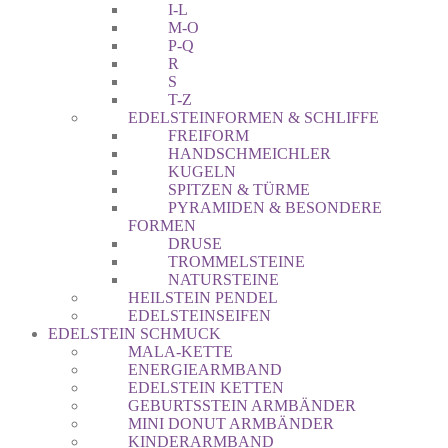
I-L
M-O
P-Q
R
S
T-Z
EDELSTEINFORMEN & SCHLIFFE
FREIFORM
HANDSCHMEICHLER
KUGELN
SPITZEN & TÜRME
PYRAMIDEN & BESONDERE
FORMEN
DRUSE
TROMMELSTEINE
NATURSTEINE
HEILSTEIN PENDEL
EDELSTEINSEIFEN
EDELSTEIN SCHMUCK
MALA-KETTE
ENERGIEARMBAND
EDELSTEIN KETTEN
GEBURTSSTEIN ARMBÄNDER
MINI DONUT ARMBÄNDER
KINDERARMBAND