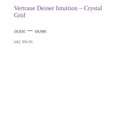
weist
mehrere
Vertraue Deiner Intuition – Crystal
Varianten
Grid
auf.
Die
Optionen
–
können
19,95
€
69,90
€
auf
der
inkl. MwSt.
Produktseite
gewählt
werden