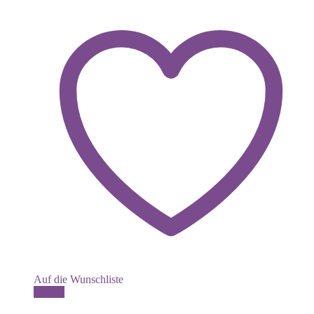
Auf die Wunschliste
Dieses
Details
Produkt