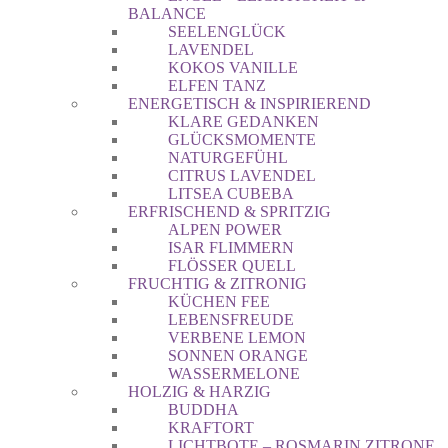
BALANCE
SEELENGLÜCK
LAVENDEL
KOKOS VANILLE
ELFEN TANZ
ENERGETISCH & INSPIRIEREND
KLARE GEDANKEN
GLÜCKSMOMENTE
NATURGEFÜHL
CITRUS LAVENDEL
LITSEA CUBEBA
ERFRISCHEND & SPRITZIG
ALPEN POWER
ISAR FLIMMERN
FLÖSSER QUELL
FRUCHTIG & ZITRONIG
KÜCHEN FEE
LEBENSFREUDE
VERBENE LEMON
SONNEN ORANGE
WASSERMELONE
HOLZIG & HARZIG
BUDDHA
KRAFTORT
LICHTBOTE – ROSMARIN ZITRONE