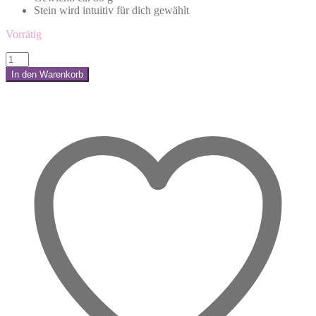
Stein wird intuitiv für dich gewählt
Vorrätig
Orangencalcit
Handschmeichler
In den Warenkorb
–
Share:
Dein
Lichtmoment
für
zwischendurch
Menge