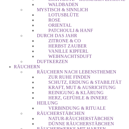
WALDBADEN
MYSTISCH & SINNLICH
LOTUSBLÜTE
ROSE
ORIENTAL
PATCHOULI & HANF
DURCH DAS JAHR
ZITRONE & CO
HERBST ZAUBER
VANILLE KIPFERL
WEIHNACHTSDUFT
DUFTKERZEN
RÄUCHERN
RÄUCHERN NACH LEBENSTHEMEN
ZUR RUHE FINDEN
SCHUTZ, ERDUNG & STABILITÄT
KRAFT, MUT & AUSRICHTUNG
REINIGUNG & KLÄRUNG
HERZ, GEFÜHLE & INNERE
HEILUNG
VERBINDUNG & RITUALE
RÄUCHERSTÄBCHEN
NATUR-RÄUCHERSTÄBCHEN
DÜNNE RÄUCHERSTÄBCHEN
RÄUCHERWERKE MIT HARZEN