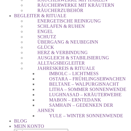
RÄUCHERWERKE MIT KRÄUTERN
RÄUCHERZUBEHÖR
BEGLEITER & RITUALE
ENERGETISCHE REINIGUNG
SCHLAFEN & RUHEN
ENGEL
SCHUTZ
ÜBERGANG & NEUBEGINN
GLÜCK
HERZ & VERBINDUNG
AUSGLEICH & STABILISIERUNG
ALLTAGSBEGLEITER
JAHRESKREIS & RITUALE
IMBOLC – LICHTMESS
OSTARA – FRÜHLINGSERWACHEN
BELTANE – WALPURGISNACHT
LITHA – SOMMER SONNENWENDE
LUGHNASAD – KRÄUTERWEIHE
MABON – ERNTEDANK
SAMHAIN – GEDENKEN DER
AHNEN
YULE – WINTER SONNENWENDE
BLOG
MEIN KONTO