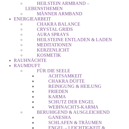
HEILSTEIN ARMBAND –
LEBENSTHEMEN
MÄNNER ARMBAND
ENERGIEARBEIT
CHAKRA BALANCE
CRYSTAL GRIDS
AURA SPRAYS
HEILSTEINE ENTLADEN & LADEN
MEDITATIONEN
KERZENLICHT
KOSMETIK
RAUHNÄCHTE
RAUMDUFT
FÜR DIE SEELE
ACHTSAMKEIT
CHAKRA DÜFTE
REINIGUNG & HEILUNG
FRIEDEN
KARMA
SCHUTZ DER ENGEL
WEIHNACHTS-KARMA
BERUHIGEND & AUSGLEICHEND
GANESHA
SCHLAFEN & TRÄUMEN
ENGEL – LEICHTIGKEIT &