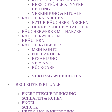
REINIGUNG & KLÄRUNG
HERZ, GEFÜHLE & INNERE
HEILUNG
VERBINDUNG & RITUALE
RÄUCHERSTÄBCHEN
NATUR-RÄUCHERSTÄBCHEN
DÜNNE RÄUCHERSTÄBCHEN
RÄUCHERWERKE MIT HARZEN
RÄUCHERWERKE MIT
KRÄUTERN
RÄUCHERZUBEHÖR
MEIN KONTO
FÜR HÄNDLER
BEZAHLUNG
VERSAND
RÜCKGABE
VERTRAG WIDERRUFEN
BEGLEITER & RITUALE
ENERGETISCHE REINIGUNG
SCHLAFEN & RUHEN
ENGEL
SCHUTZ
ÜBERGANG & NEUBEGINN