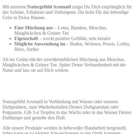
Mit unserem
Naturgefühl Aromaöl
zeigst Du Dich empfänglich für
das Schöne, Erhabene und Verborgene. Du holst Dir das lebendige
Grün in Deine Räume.
Eine Mischung aus
–
Lotus, Bambus, Moschus,
Maiglöckchen & Grüner Tee
Eigenschaft
– weckt positive Gefühle, sehr kreativ
Mögliche Anwendung im
– Baden, Wohnen, Praxis, Lobby,
Büro, Atelier
Ab ins Grüne mit der unwiderstehlichen Mischung aus Moschus,
Maiglöckchen & Grüner Tee. Spüre Deine Verbundenheit mit der
Natur und lass sie auf Dich wirken.
Naturgefühl Aromaöl in Verbindung mit Wasser oder unseren
Duftpralinen, zum Wiederbeduften Deines Duftgranulats oder
Potpourris. Gib 3-4 Tropfen in das Wachs oder in das Wasser Deiner
Duftlampe und genieße den Duft.
Alle unsere Produkte werden in liebevoller Handarbeit hergestellt,
daher kann es zu kleinen Abweichungen in der Optik kommen.