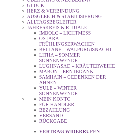
GLÜCK
HERZ & VERBINDUNG
AUSGLEICH & STABILISIERUNG
ALLTAGSBEGLEITER
JAHRESKREIS & RITUALE
IMBOLC – LICHTMESS
OSTARA –
FRÜHLINGSERWACHEN
BELTANE – WALPURGISNACHT
LITHA – SOMMER
SONNENWENDE
LUGHNASAD – KRÄUTERWEIHE
MABON – ERNTEDANK
SAMHAIN – GEDENKEN DER
AHNEN
YULE – WINTER
SONNENWENDE
MEIN KONTO
FÜR HÄNDLER
BEZAHLUNG
VERSAND
RÜCKGABE
VERTRAG WIDERRUFEN