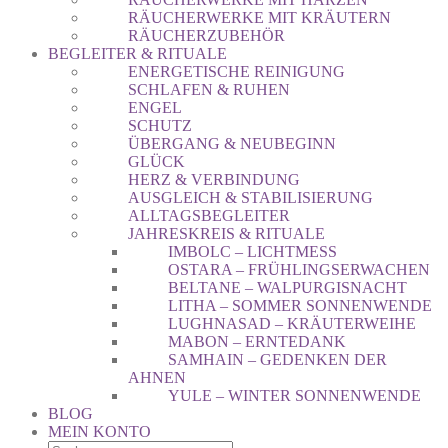
RÄUCHERWERKE MIT KRÄUTERN
RÄUCHERZUBEHÖR
BEGLEITER & RITUALE
ENERGETISCHE REINIGUNG
SCHLAFEN & RUHEN
ENGEL
SCHUTZ
ÜBERGANG & NEUBEGINN
GLÜCK
HERZ & VERBINDUNG
AUSGLEICH & STABILISIERUNG
ALLTAGSBEGLEITER
JAHRESKREIS & RITUALE
IMBOLC – LICHTMESS
OSTARA – FRÜHLINGSERWACHEN
BELTANE – WALPURGISNACHT
LITHA – SOMMER SONNENWENDE
LUGHNASAD – KRÄUTERWEIHE
MABON – ERNTEDANK
SAMHAIN – GEDENKEN DER
AHNEN
YULE – WINTER SONNENWENDE
BLOG
MEIN KONTO