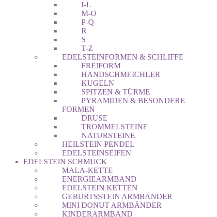
I-L
M-O
P-Q
R
S
T-Z
EDELSTEINFORMEN & SCHLIFFE
FREIFORM
HANDSCHMEICHLER
KUGELN
SPITZEN & TÜRME
PYRAMIDEN & BESONDERE
FORMEN
DRUSE
TROMMELSTEINE
NATURSTEINE
HEILSTEIN PENDEL
EDELSTEINSEIFEN
EDELSTEIN SCHMUCK
MALA-KETTE
ENERGIEARMBAND
EDELSTEIN KETTEN
GEBURTSSTEIN ARMBÄNDER
MINI DONUT ARMBÄNDER
KINDERARMBAND