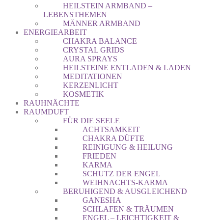
HEILSTEIN ARMBAND –
LEBENSTHEMEN
MÄNNER ARMBAND
ENERGIEARBEIT
CHAKRA BALANCE
CRYSTAL GRIDS
AURA SPRAYS
HEILSTEINE ENTLADEN & LADEN
MEDITATIONEN
KERZENLICHT
KOSMETIK
RAUHNÄCHTE
RAUMDUFT
FÜR DIE SEELE
ACHTSAMKEIT
CHAKRA DÜFTE
REINIGUNG & HEILUNG
FRIEDEN
KARMA
SCHUTZ DER ENGEL
WEIHNACHTS-KARMA
BERUHIGEND & AUSGLEICHEND
GANESHA
SCHLAFEN & TRÄUMEN
ENGEL – LEICHTIGKEIT &