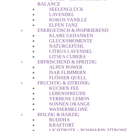
BALANCE
SEELENGLÜCK
LAVENDEL
KOKOS VANILLE
ELFEN TANZ
ENERGETISCH & INSPIRIEREND
KLARE GEDANKEN
GLÜCKSMOMENTE
NATURGEFÜHL
CITRUS LAVENDEL
LITSEA CUBEBA
ERFRISCHEND & SPRITZIG
ALPEN POWER
ISAR FLIMMERN
FLÖSSER QUELL
FRUCHTIG & ZITRONIG
KÜCHEN FEE
LEBENSFREUDE
VERBENE LEMON
SONNEN ORANGE
WASSERMELONE
HOLZIG & HARZIG
BUDDHA
KRAFTORT
LICHTBOTE – ROSMARIN ZITRONE