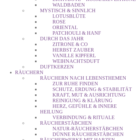
WALDBADEN
MYSTISCH & SINNLICH
LOTUSBLÜTE
ROSE
ORIENTAL
PATCHOULI & HANF
DURCH DAS JAHR
ZITRONE & CO
HERBST ZAUBER
VANILLE KIPFERL
WEIHNACHTSDUFT
DUFTKERZEN
RÄUCHERN
RÄUCHERN NACH LEBENSTHEMEN
ZUR RUHE FINDEN
SCHUTZ, ERDUNG & STABILITÄT
KRAFT, MUT & AUSRICHTUNG
REINIGUNG & KLÄRUNG
HERZ, GEFÜHLE & INNERE
HEILUNG
VERBINDUNG & RITUALE
RÄUCHERSTÄBCHEN
NATUR-RÄUCHERSTÄBCHEN
DÜNNE RÄUCHERSTÄBCHEN
RÄUCHERWERKE MIT HARZEN