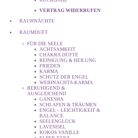
VERTRAG WIDERRUFEN
RAUHNÄCHTE
RAUMDUFT
FÜR DIE SEELE
ACHTSAMKEIT
CHAKRA DÜFTE
REINIGUNG & HEILUNG
FRIEDEN
KARMA
SCHUTZ DER ENGEL
WEIHNACHTS-KARMA
BERUHIGEND &
AUSGLEICHEND
GANESHA
SCHLAFEN & TRÄUMEN
ENGEL – LEICHTIGKEIT &
BALANCE
SEELENGLÜCK
LAVENDEL
KOKOS VANILLE
ELFEN TANZ