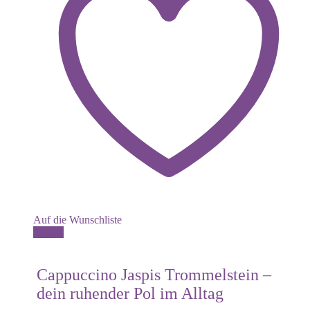
Auf die Wunschliste
Dieses
Details
Produkt
weist
mehrere
Cappuccino Jaspis Trommelstein –
Varianten
dein ruhender Pol im Alltag
auf.
Die