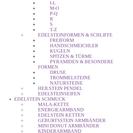
I-L
M-O
P-Q
R
S
T-Z
EDELSTEINFORMEN & SCHLIFFE
FREIFORM
HANDSCHMEICHLER
KUGELN
SPITZEN & TÜRME
PYRAMIDEN & BESONDERE
FORMEN
DRUSE
TROMMELSTEINE
NATURSTEINE
HEILSTEIN PENDEL
EDELSTEINSEIFEN
EDELSTEIN SCHMUCK
MALA-KETTE
ENERGIEARMBAND
EDELSTEIN KETTEN
GEBURTSSTEIN ARMBÄNDER
MINI DONUT ARMBÄNDER
KINDERARMBAND