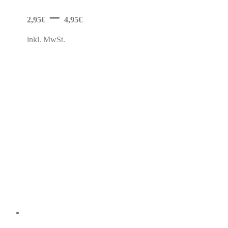
Optionen
–
können
2,95
€
4,95
€
auf
der
inkl. MwSt.
Produktseite
gewählt
werden