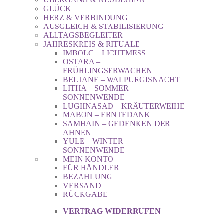
GLÜCK
HERZ & VERBINDUNG
AUSGLEICH & STABILISIERUNG
ALLTAGSBEGLEITER
JAHRESKREIS & RITUALE
IMBOLC – LICHTMESS
OSTARA –
FRÜHLINGSERWACHEN
BELTANE – WALPURGISNACHT
LITHA – SOMMER
SONNENWENDE
LUGHNASAD – KRÄUTERWEIHE
MABON – ERNTEDANK
SAMHAIN – GEDENKEN DER
AHNEN
YULE – WINTER
SONNENWENDE
MEIN KONTO
FÜR HÄNDLER
BEZAHLUNG
VERSAND
RÜCKGABE
VERTRAG WIDERRUFEN