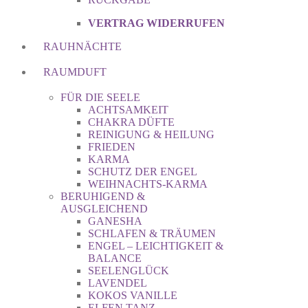
VERTRAG WIDERRUFEN
RAUHNÄCHTE
RAUMDUFT
FÜR DIE SEELE
ACHTSAMKEIT
CHAKRA DÜFTE
REINIGUNG & HEILUNG
FRIEDEN
KARMA
SCHUTZ DER ENGEL
WEIHNACHTS-KARMA
BERUHIGEND &
AUSGLEICHEND
GANESHA
SCHLAFEN & TRÄUMEN
ENGEL – LEICHTIGKEIT &
BALANCE
SEELENGLÜCK
LAVENDEL
KOKOS VANILLE
ELFEN TANZ