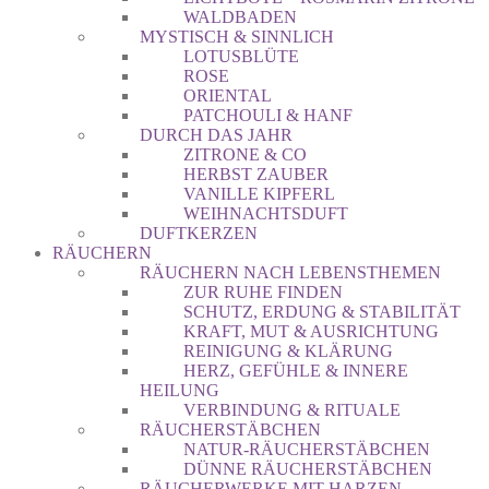
WALDBADEN
MYSTISCH & SINNLICH
LOTUSBLÜTE
ROSE
ORIENTAL
PATCHOULI & HANF
DURCH DAS JAHR
ZITRONE & CO
HERBST ZAUBER
VANILLE KIPFERL
WEIHNACHTSDUFT
DUFTKERZEN
RÄUCHERN
RÄUCHERN NACH LEBENSTHEMEN
ZUR RUHE FINDEN
SCHUTZ, ERDUNG & STABILITÄT
KRAFT, MUT & AUSRICHTUNG
REINIGUNG & KLÄRUNG
HERZ, GEFÜHLE & INNERE
HEILUNG
VERBINDUNG & RITUALE
RÄUCHERSTÄBCHEN
NATUR-RÄUCHERSTÄBCHEN
DÜNNE RÄUCHERSTÄBCHEN
RÄUCHERWERKE MIT HARZEN