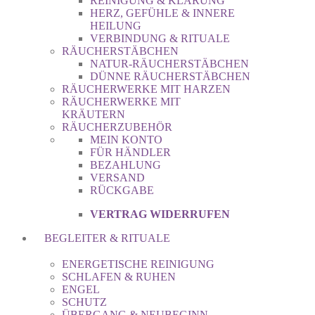
REINIGUNG & KLÄRUNG
HERZ, GEFÜHLE & INNERE
HEILUNG
VERBINDUNG & RITUALE
RÄUCHERSTÄBCHEN
NATUR-RÄUCHERSTÄBCHEN
DÜNNE RÄUCHERSTÄBCHEN
RÄUCHERWERKE MIT HARZEN
RÄUCHERWERKE MIT
KRÄUTERN
RÄUCHERZUBEHÖR
MEIN KONTO
FÜR HÄNDLER
BEZAHLUNG
VERSAND
RÜCKGABE
VERTRAG WIDERRUFEN
BEGLEITER & RITUALE
ENERGETISCHE REINIGUNG
SCHLAFEN & RUHEN
ENGEL
SCHUTZ
ÜBERGANG & NEUBEGINN