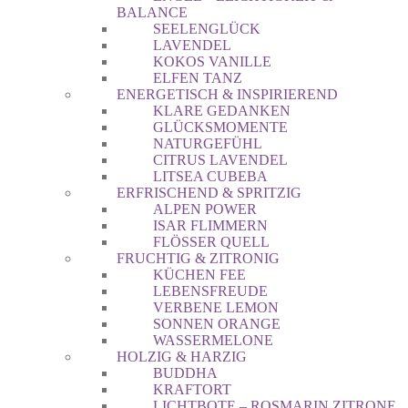
BALANCE
SEELENGLÜCK
LAVENDEL
KOKOS VANILLE
ELFEN TANZ
ENERGETISCH & INSPIRIEREND
KLARE GEDANKEN
GLÜCKSMOMENTE
NATURGEFÜHL
CITRUS LAVENDEL
LITSEA CUBEBA
ERFRISCHEND & SPRITZIG
ALPEN POWER
ISAR FLIMMERN
FLÖSSER QUELL
FRUCHTIG & ZITRONIG
KÜCHEN FEE
LEBENSFREUDE
VERBENE LEMON
SONNEN ORANGE
WASSERMELONE
HOLZIG & HARZIG
BUDDHA
KRAFTORT
LICHTBOTE – ROSMARIN ZITRONE