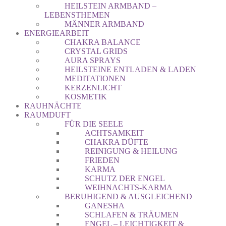
HEILSTEIN ARMBAND –
LEBENSTHEMEN
MÄNNER ARMBAND
ENERGIEARBEIT
CHAKRA BALANCE
CRYSTAL GRIDS
AURA SPRAYS
HEILSTEINE ENTLADEN & LADEN
MEDITATIONEN
KERZENLICHT
KOSMETIK
RAUHNÄCHTE
RAUMDUFT
FÜR DIE SEELE
ACHTSAMKEIT
CHAKRA DÜFTE
REINIGUNG & HEILUNG
FRIEDEN
KARMA
SCHUTZ DER ENGEL
WEIHNACHTS-KARMA
BERUHIGEND & AUSGLEICHEND
GANESHA
SCHLAFEN & TRÄUMEN
ENGEL – LEICHTIGKEIT &