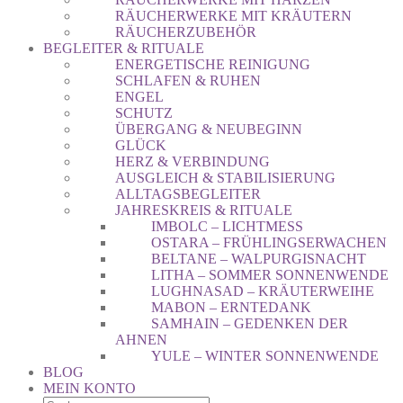
RÄUCHERWERKE MIT KRÄUTERN
RÄUCHERZUBEHÖR
BEGLEITER & RITUALE
ENERGETISCHE REINIGUNG
SCHLAFEN & RUHEN
ENGEL
SCHUTZ
ÜBERGANG & NEUBEGINN
GLÜCK
HERZ & VERBINDUNG
AUSGLEICH & STABILISIERUNG
ALLTAGSBEGLEITER
JAHRESKREIS & RITUALE
IMBOLC – LICHTMESS
OSTARA – FRÜHLINGSERWACHEN
BELTANE – WALPURGISNACHT
LITHA – SOMMER SONNENWENDE
LUGHNASAD – KRÄUTERWEIHE
MABON – ERNTEDANK
SAMHAIN – GEDENKEN DER
AHNEN
YULE – WINTER SONNENWENDE
BLOG
MEIN KONTO