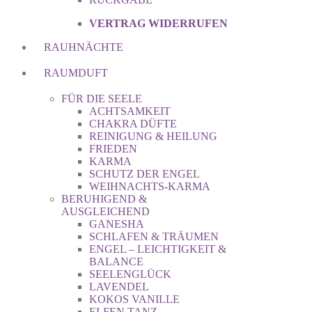
VERTRAG WIDERRUFEN
RAUHNÄCHTE
RAUMDUFT
FÜR DIE SEELE
ACHTSAMKEIT
CHAKRA DÜFTE
REINIGUNG & HEILUNG
FRIEDEN
KARMA
SCHUTZ DER ENGEL
WEIHNACHTS-KARMA
BERUHIGEND &
AUSGLEICHEND
GANESHA
SCHLAFEN & TRÄUMEN
ENGEL – LEICHTIGKEIT &
BALANCE
SEELENGLÜCK
LAVENDEL
KOKOS VANILLE
ELFEN TANZ