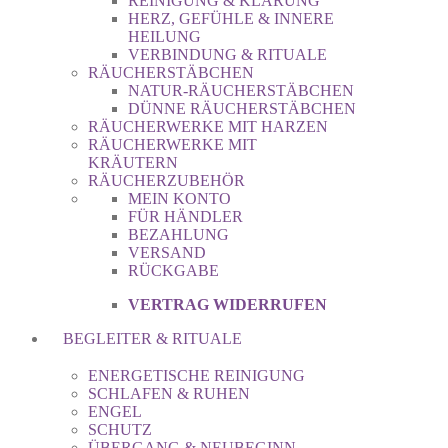
REINIGUNG & KLÄRUNG
HERZ, GEFÜHLE & INNERE
HEILUNG
VERBINDUNG & RITUALE
RÄUCHERSTÄBCHEN
NATUR-RÄUCHERSTÄBCHEN
DÜNNE RÄUCHERSTÄBCHEN
RÄUCHERWERKE MIT HARZEN
RÄUCHERWERKE MIT
KRÄUTERN
RÄUCHERZUBEHÖR
MEIN KONTO
FÜR HÄNDLER
BEZAHLUNG
VERSAND
RÜCKGABE
VERTRAG WIDERRUFEN
BEGLEITER & RITUALE
ENERGETISCHE REINIGUNG
SCHLAFEN & RUHEN
ENGEL
SCHUTZ
ÜBERGANG & NEUBEGINN