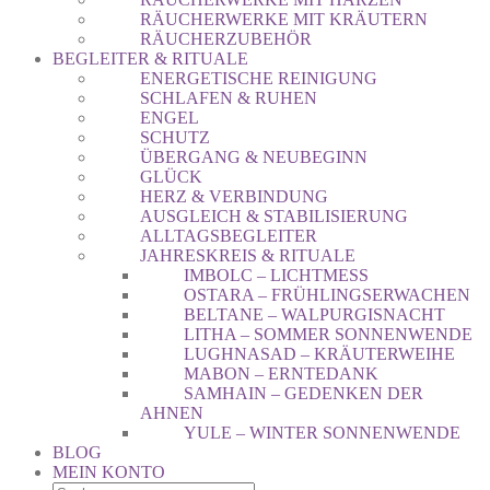
RÄUCHERWERKE MIT KRÄUTERN
RÄUCHERZUBEHÖR
BEGLEITER & RITUALE
ENERGETISCHE REINIGUNG
SCHLAFEN & RUHEN
ENGEL
SCHUTZ
ÜBERGANG & NEUBEGINN
GLÜCK
HERZ & VERBINDUNG
AUSGLEICH & STABILISIERUNG
ALLTAGSBEGLEITER
JAHRESKREIS & RITUALE
IMBOLC – LICHTMESS
OSTARA – FRÜHLINGSERWACHEN
BELTANE – WALPURGISNACHT
LITHA – SOMMER SONNENWENDE
LUGHNASAD – KRÄUTERWEIHE
MABON – ERNTEDANK
SAMHAIN – GEDENKEN DER
AHNEN
YULE – WINTER SONNENWENDE
BLOG
MEIN KONTO