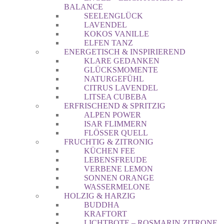
BALANCE
SEELENGLÜCK
LAVENDEL
KOKOS VANILLE
ELFEN TANZ
ENERGETISCH & INSPIRIEREND
KLARE GEDANKEN
GLÜCKSMOMENTE
NATURGEFÜHL
CITRUS LAVENDEL
LITSEA CUBEBA
ERFRISCHEND & SPRITZIG
ALPEN POWER
ISAR FLIMMERN
FLÖSSER QUELL
FRUCHTIG & ZITRONIG
KÜCHEN FEE
LEBENSFREUDE
VERBENE LEMON
SONNEN ORANGE
WASSERMELONE
HOLZIG & HARZIG
BUDDHA
KRAFTORT
LICHTBOTE – ROSMARIN ZITRONE