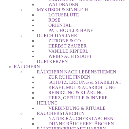
WALDBADEN
MYSTISCH & SINNLICH
LOTUSBLÜTE
ROSE
ORIENTAL
PATCHOULI & HANF
DURCH DAS JAHR
ZITRONE & CO
HERBST ZAUBER
VANILLE KIPFERL
WEIHNACHTSDUFT
DUFTKERZEN
RÄUCHERN
RÄUCHERN NACH LEBENSTHEMEN
ZUR RUHE FINDEN
SCHUTZ, ERDUNG & STABILITÄT
KRAFT, MUT & AUSRICHTUNG
REINIGUNG & KLÄRUNG
HERZ, GEFÜHLE & INNERE
HEILUNG
VERBINDUNG & RITUALE
RÄUCHERSTÄBCHEN
NATUR-RÄUCHERSTÄBCHEN
DÜNNE RÄUCHERSTÄBCHEN
RÄUCHERWERKE MIT HARZEN