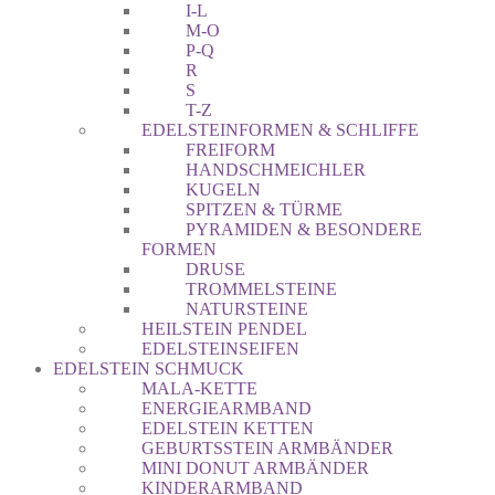
I-L
M-O
P-Q
R
S
T-Z
EDELSTEINFORMEN & SCHLIFFE
FREIFORM
HANDSCHMEICHLER
KUGELN
SPITZEN & TÜRME
PYRAMIDEN & BESONDERE
FORMEN
DRUSE
TROMMELSTEINE
NATURSTEINE
HEILSTEIN PENDEL
EDELSTEINSEIFEN
EDELSTEIN SCHMUCK
MALA-KETTE
ENERGIEARMBAND
EDELSTEIN KETTEN
GEBURTSSTEIN ARMBÄNDER
MINI DONUT ARMBÄNDER
KINDERARMBAND