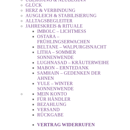
GLÜCK
HERZ & VERBINDUNG
AUSGLEICH & STABILISIERUNG
ALLTAGSBEGLEITER
JAHRESKREIS & RITUALE
IMBOLC – LICHTMESS
OSTARA –
FRÜHLINGSERWACHEN
BELTANE – WALPURGISNACHT
LITHA – SOMMER
SONNENWENDE
LUGHNASAD – KRÄUTERWEIHE
MABON – ERNTEDANK
SAMHAIN – GEDENKEN DER
AHNEN
YULE – WINTER
SONNENWENDE
MEIN KONTO
FÜR HÄNDLER
BEZAHLUNG
VERSAND
RÜCKGABE
VERTRAG WIDERRUFEN