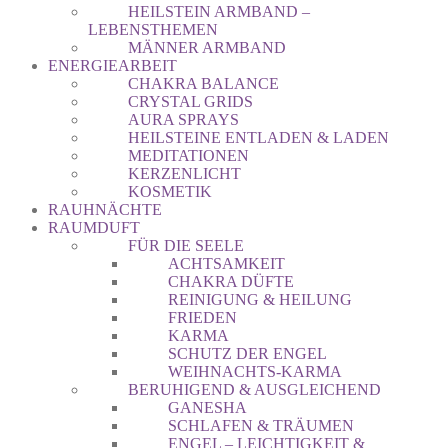
HEILSTEIN ARMBAND –
LEBENSTHEMEN
MÄNNER ARMBAND
ENERGIEARBEIT
CHAKRA BALANCE
CRYSTAL GRIDS
AURA SPRAYS
HEILSTEINE ENTLADEN & LADEN
MEDITATIONEN
KERZENLICHT
KOSMETIK
RAUHNÄCHTE
RAUMDUFT
FÜR DIE SEELE
ACHTSAMKEIT
CHAKRA DÜFTE
REINIGUNG & HEILUNG
FRIEDEN
KARMA
SCHUTZ DER ENGEL
WEIHNACHTS-KARMA
BERUHIGEND & AUSGLEICHEND
GANESHA
SCHLAFEN & TRÄUMEN
ENGEL – LEICHTIGKEIT &