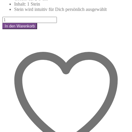
Inhalt: 1 Stein
Stein wird intuitiv für Dich persönlich ausgewählt
Kirschblüten
Chalcedon
In den Warenkorb
Trommelstein
Share:
–
Für
neue
Wege
mit
Leichtigkeit
und
Vertrauen
Menge