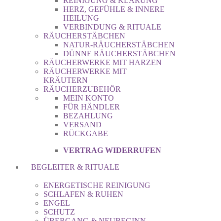
REINIGUNG & KLÄRUNG
HERZ, GEFÜHLE & INNERE
HEILUNG
VERBINDUNG & RITUALE
RÄUCHERSTÄBCHEN
NATUR-RÄUCHERSTÄBCHEN
DÜNNE RÄUCHERSTÄBCHEN
RÄUCHERWERKE MIT HARZEN
RÄUCHERWERKE MIT
KRÄUTERN
RÄUCHERZUBEHÖR
MEIN KONTO
FÜR HÄNDLER
BEZAHLUNG
VERSAND
RÜCKGABE
VERTRAG WIDERRUFEN
BEGLEITER & RITUALE
ENERGETISCHE REINIGUNG
SCHLAFEN & RUHEN
ENGEL
SCHUTZ
ÜBERGANG & NEUBEGINN