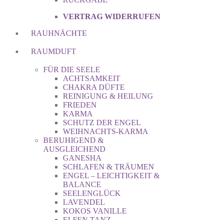
VERTRAG WIDERRUFEN
RAUHNÄCHTE
RAUMDUFT
FÜR DIE SEELE
ACHTSAMKEIT
CHAKRA DÜFTE
REINIGUNG & HEILUNG
FRIEDEN
KARMA
SCHUTZ DER ENGEL
WEIHNACHTS-KARMA
BERUHIGEND &
AUSGLEICHEND
GANESHA
SCHLAFEN & TRÄUMEN
ENGEL – LEICHTIGKEIT &
BALANCE
SEELENGLÜCK
LAVENDEL
KOKOS VANILLE
ELFEN TANZ