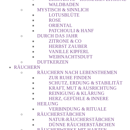
WALDBADEN
MYSTISCH & SINNLICH
LOTUSBLÜTE
ROSE
ORIENTAL
PATCHOULI & HANF
DURCH DAS JAHR
ZITRONE & CO
HERBST ZAUBER
VANILLE KIPFERL
WEIHNACHTSDUFT
DUFTKERZEN
RÄUCHERN
RÄUCHERN NACH LEBENSTHEMEN
ZUR RUHE FINDEN
SCHUTZ, ERDUNG & STABILITÄT
KRAFT, MUT & AUSRICHTUNG
REINIGUNG & KLÄRUNG
HERZ, GEFÜHLE & INNERE
HEILUNG
VERBINDUNG & RITUALE
RÄUCHERSTÄBCHEN
NATUR-RÄUCHERSTÄBCHEN
DÜNNE RÄUCHERSTÄBCHEN
RÄUCHERWERKE MIT HARZEN