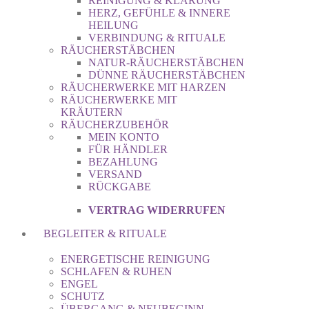
REINIGUNG & KLÄRUNG
HERZ, GEFÜHLE & INNERE
HEILUNG
VERBINDUNG & RITUALE
RÄUCHERSTÄBCHEN
NATUR-RÄUCHERSTÄBCHEN
DÜNNE RÄUCHERSTÄBCHEN
RÄUCHERWERKE MIT HARZEN
RÄUCHERWERKE MIT
KRÄUTERN
RÄUCHERZUBEHÖR
MEIN KONTO
FÜR HÄNDLER
BEZAHLUNG
VERSAND
RÜCKGABE
VERTRAG WIDERRUFEN
BEGLEITER & RITUALE
ENERGETISCHE REINIGUNG
SCHLAFEN & RUHEN
ENGEL
SCHUTZ
ÜBERGANG & NEUBEGINN