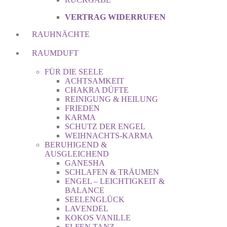
VERTRAG WIDERRUFEN
RAUHNÄCHTE
RAUMDUFT
FÜR DIE SEELE
ACHTSAMKEIT
CHAKRA DÜFTE
REINIGUNG & HEILUNG
FRIEDEN
KARMA
SCHUTZ DER ENGEL
WEIHNACHTS-KARMA
BERUHIGEND &
AUSGLEICHEND
GANESHA
SCHLAFEN & TRÄUMEN
ENGEL – LEICHTIGKEIT &
BALANCE
SEELENGLÜCK
LAVENDEL
KOKOS VANILLE
ELFEN TANZ