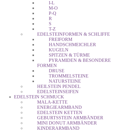
I-L
M-O
P-Q
R
S
T-Z
EDELSTEINFORMEN & SCHLIFFE
FREIFORM
HANDSCHMEICHLER
KUGELN
SPITZEN & TÜRME
PYRAMIDEN & BESONDERE
FORMEN
DRUSE
TROMMELSTEINE
NATURSTEINE
HEILSTEIN PENDEL
EDELSTEINSEIFEN
EDELSTEIN SCHMUCK
MALA-KETTE
ENERGIEARMBAND
EDELSTEIN KETTEN
GEBURTSSTEIN ARMBÄNDER
MINI DONUT ARMBÄNDER
KINDERARMBAND