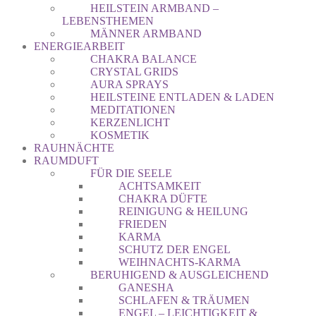
HEILSTEIN ARMBAND –
LEBENSTHEMEN
MÄNNER ARMBAND
ENERGIEARBEIT
CHAKRA BALANCE
CRYSTAL GRIDS
AURA SPRAYS
HEILSTEINE ENTLADEN & LADEN
MEDITATIONEN
KERZENLICHT
KOSMETIK
RAUHNÄCHTE
RAUMDUFT
FÜR DIE SEELE
ACHTSAMKEIT
CHAKRA DÜFTE
REINIGUNG & HEILUNG
FRIEDEN
KARMA
SCHUTZ DER ENGEL
WEIHNACHTS-KARMA
BERUHIGEND & AUSGLEICHEND
GANESHA
SCHLAFEN & TRÄUMEN
ENGEL – LEICHTIGKEIT &