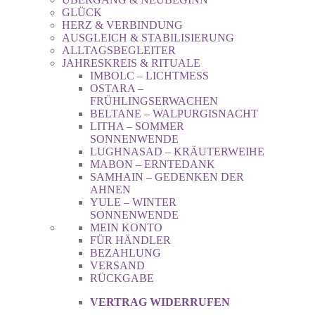
GLÜCK
HERZ & VERBINDUNG
AUSGLEICH & STABILISIERUNG
ALLTAGSBEGLEITER
JAHRESKREIS & RITUALE
IMBOLC – LICHTMESS
OSTARA –
FRÜHLINGSERWACHEN
BELTANE – WALPURGISNACHT
LITHA – SOMMER
SONNENWENDE
LUGHNASAD – KRÄUTERWEIHE
MABON – ERNTEDANK
SAMHAIN – GEDENKEN DER
AHNEN
YULE – WINTER
SONNENWENDE
MEIN KONTO
FÜR HÄNDLER
BEZAHLUNG
VERSAND
RÜCKGABE
VERTRAG WIDERRUFEN