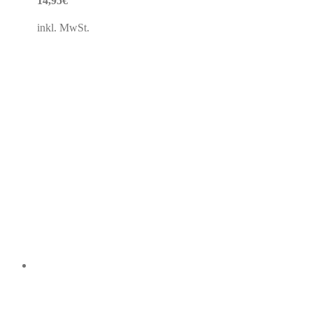
14,95
€
inkl. MwSt.