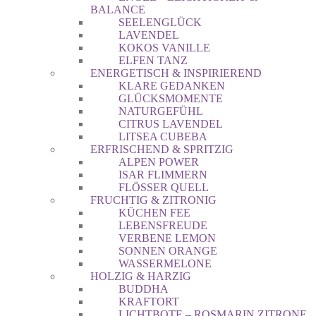
BALANCE
SEELENGLÜCK
LAVENDEL
KOKOS VANILLE
ELFEN TANZ
ENERGETISCH & INSPIRIEREND
KLARE GEDANKEN
GLÜCKSMOMENTE
NATURGEFÜHL
CITRUS LAVENDEL
LITSEA CUBEBA
ERFRISCHEND & SPRITZIG
ALPEN POWER
ISAR FLIMMERN
FLÖSSER QUELL
FRUCHTIG & ZITRONIG
KÜCHEN FEE
LEBENSFREUDE
VERBENE LEMON
SONNEN ORANGE
WASSERMELONE
HOLZIG & HARZIG
BUDDHA
KRAFTORT
LICHTBOTE – ROSMARIN ZITRONE