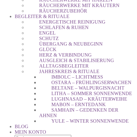
RÄUCHERWERKE MIT KRÄUTERN
RÄUCHERZUBEHÖR
BEGLEITER & RITUALE
ENERGETISCHE REINIGUNG
SCHLAFEN & RUHEN
ENGEL
SCHUTZ
ÜBERGANG & NEUBEGINN
GLÜCK
HERZ & VERBINDUNG
AUSGLEICH & STABILISIERUNG
ALLTAGSBEGLEITER
JAHRESKREIS & RITUALE
IMBOLC – LICHTMESS
OSTARA – FRÜHLINGSERWACHEN
BELTANE – WALPURGISNACHT
LITHA – SOMMER SONNENWENDE
LUGHNASAD – KRÄUTERWEIHE
MABON – ERNTEDANK
SAMHAIN – GEDENKEN DER
AHNEN
YULE – WINTER SONNENWENDE
BLOG
MEIN KONTO