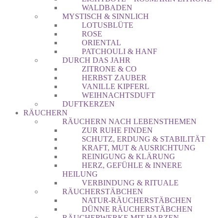
WALDBADEN
MYSTISCH & SINNLICH
LOTUSBLÜTE
ROSE
ORIENTAL
PATCHOULI & HANF
DURCH DAS JAHR
ZITRONE & CO
HERBST ZAUBER
VANILLE KIPFERL
WEIHNACHTSDUFT
DUFTKERZEN
RÄUCHERN
RÄUCHERN NACH LEBENSTHEMEN
ZUR RUHE FINDEN
SCHUTZ, ERDUNG & STABILITÄT
KRAFT, MUT & AUSRICHTUNG
REINIGUNG & KLÄRUNG
HERZ, GEFÜHLE & INNERE
HEILUNG
VERBINDUNG & RITUALE
RÄUCHERSTÄBCHEN
NATUR-RÄUCHERSTÄBCHEN
DÜNNE RÄUCHERSTÄBCHEN
RÄUCHERWERKE MIT HARZEN