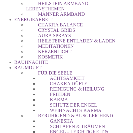
HEILSTEIN ARMBAND –
LEBENSTHEMEN
MÄNNER ARMBAND
ENERGIEARBEIT
CHAKRA BALANCE
CRYSTAL GRIDS
AURA SPRAYS
HEILSTEINE ENTLADEN & LADEN
MEDITATIONEN
KERZENLICHT
KOSMETIK
RAUHNÄCHTE
RAUMDUFT
FÜR DIE SEELE
ACHTSAMKEIT
CHAKRA DÜFTE
REINIGUNG & HEILUNG
FRIEDEN
KARMA
SCHUTZ DER ENGEL
WEIHNACHTS-KARMA
BERUHIGEND & AUSGLEICHEND
GANESHA
SCHLAFEN & TRÄUMEN
ENGEL – LEICHTIGKEIT &