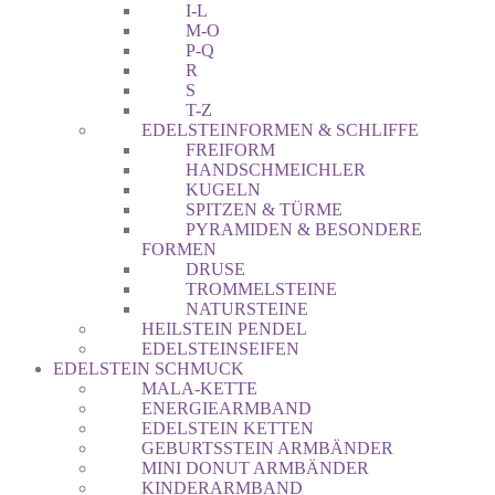
I-L
M-O
P-Q
R
S
T-Z
EDELSTEINFORMEN & SCHLIFFE
FREIFORM
HANDSCHMEICHLER
KUGELN
SPITZEN & TÜRME
PYRAMIDEN & BESONDERE
FORMEN
DRUSE
TROMMELSTEINE
NATURSTEINE
HEILSTEIN PENDEL
EDELSTEINSEIFEN
EDELSTEIN SCHMUCK
MALA-KETTE
ENERGIEARMBAND
EDELSTEIN KETTEN
GEBURTSSTEIN ARMBÄNDER
MINI DONUT ARMBÄNDER
KINDERARMBAND