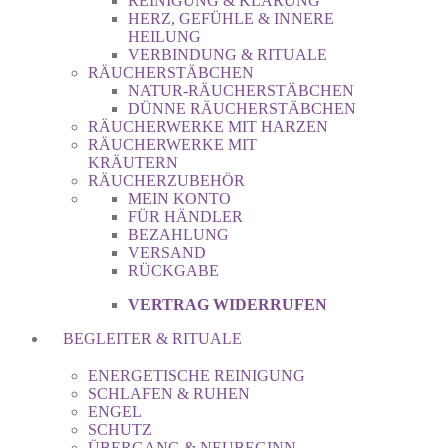
REINIGUNG & KLÄRUNG
HERZ, GEFÜHLE & INNERE
HEILUNG
VERBINDUNG & RITUALE
RÄUCHERSTÄBCHEN
NATUR-RÄUCHERSTÄBCHEN
DÜNNE RÄUCHERSTÄBCHEN
RÄUCHERWERKE MIT HARZEN
RÄUCHERWERKE MIT
KRÄUTERN
RÄUCHERZUBEHÖR
MEIN KONTO
FÜR HÄNDLER
BEZAHLUNG
VERSAND
RÜCKGABE
VERTRAG WIDERRUFEN
BEGLEITER & RITUALE
ENERGETISCHE REINIGUNG
SCHLAFEN & RUHEN
ENGEL
SCHUTZ
ÜBERGANG & NEUBEGINN