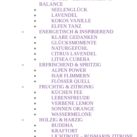
BALANCE
SEELENGLÜCK
LAVENDEL
KOKOS VANILLE
ELFEN TANZ
ENERGETISCH & INSPIRIEREND
KLARE GEDANKEN
GLÜCKSMOMENTE
NATURGEFÜHL
CITRUS LAVENDEL
LITSEA CUBEBA
ERFRISCHEND & SPRITZIG
ALPEN POWER
ISAR FLIMMERN
FLÖSSER QUELL
FRUCHTIG & ZITRONIG
KÜCHEN FEE
LEBENSFREUDE
VERBENE LEMON
SONNEN ORANGE
WASSERMELONE
HOLZIG & HARZIG
BUDDHA
KRAFTORT
LICHTBOTE – ROSMARIN ZITRONE