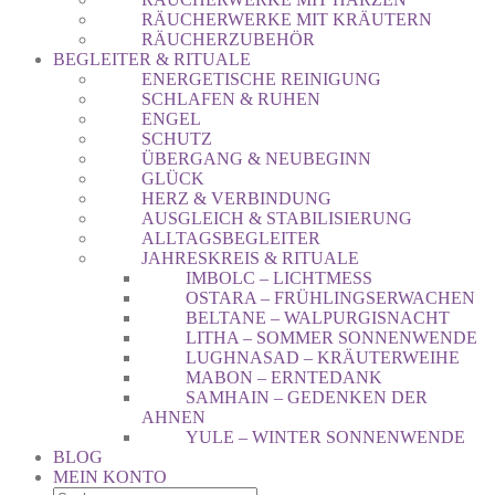
RÄUCHERWERKE MIT KRÄUTERN
RÄUCHERZUBEHÖR
BEGLEITER & RITUALE
ENERGETISCHE REINIGUNG
SCHLAFEN & RUHEN
ENGEL
SCHUTZ
ÜBERGANG & NEUBEGINN
GLÜCK
HERZ & VERBINDUNG
AUSGLEICH & STABILISIERUNG
ALLTAGSBEGLEITER
JAHRESKREIS & RITUALE
IMBOLC – LICHTMESS
OSTARA – FRÜHLINGSERWACHEN
BELTANE – WALPURGISNACHT
LITHA – SOMMER SONNENWENDE
LUGHNASAD – KRÄUTERWEIHE
MABON – ERNTEDANK
SAMHAIN – GEDENKEN DER
AHNEN
YULE – WINTER SONNENWENDE
BLOG
MEIN KONTO