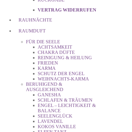
VERTRAG WIDERRUFEN
RAUHNÄCHTE
RAUMDUFT
FÜR DIE SEELE
ACHTSAMKEIT
CHAKRA DÜFTE
REINIGUNG & HEILUNG
FRIEDEN
KARMA
SCHUTZ DER ENGEL
WEIHNACHTS-KARMA
BERUHIGEND &
AUSGLEICHEND
GANESHA
SCHLAFEN & TRÄUMEN
ENGEL – LEICHTIGKEIT &
BALANCE
SEELENGLÜCK
LAVENDEL
KOKOS VANILLE
ELFEN TANZ