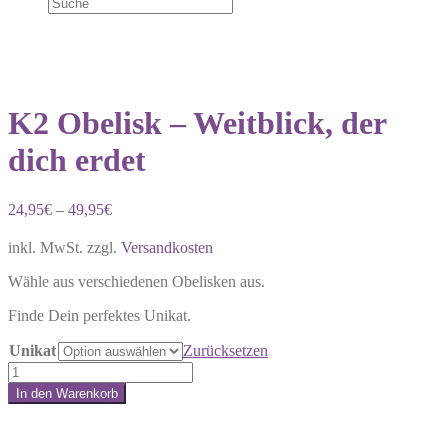
K2 Obelisk – Weitblick, der
dich erdet
24,95
€
–
49,95
€
inkl. MwSt.
zzgl.
Versandkosten
Wähle aus verschiedenen Obelisken aus.
Finde Dein perfektes Unikat.
Unikat
Zurücksetzen
K2
Obelisk
In den Warenkorb
–
Share:
Weitblick,
der