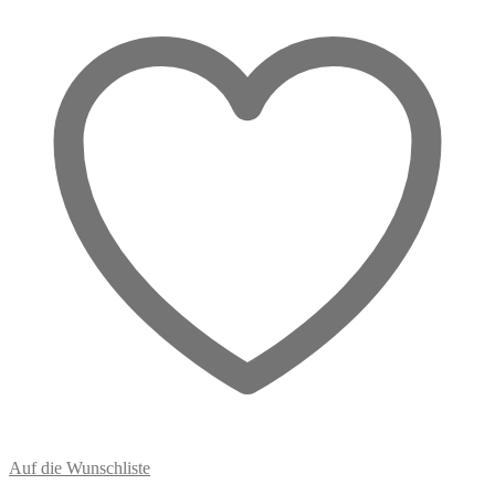
dich
erdet
Menge
Auf die Wunschliste