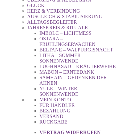
GLÜCK
HERZ & VERBINDUNG
AUSGLEICH & STABILISIERUNG
ALLTAGSBEGLEITER
JAHRESKREIS & RITUALE
IMBOLC – LICHTMESS
OSTARA –
FRÜHLINGSERWACHEN
BELTANE – WALPURGISNACHT
LITHA – SOMMER
SONNENWENDE
LUGHNASAD – KRÄUTERWEIHE
MABON – ERNTEDANK
SAMHAIN – GEDENKEN DER
AHNEN
YULE – WINTER
SONNENWENDE
MEIN KONTO
FÜR HÄNDLER
BEZAHLUNG
VERSAND
RÜCKGABE
VERTRAG WIDERRUFEN