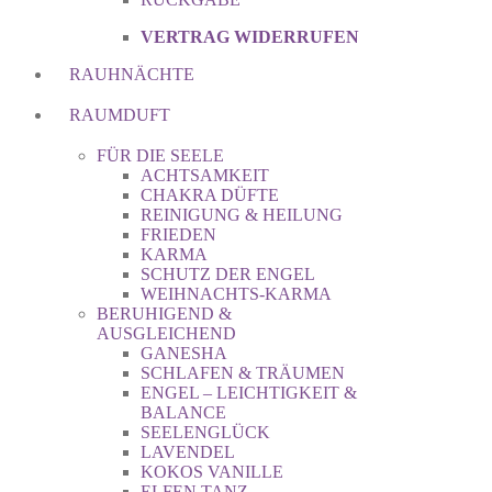
VERTRAG WIDERRUFEN
RAUHNÄCHTE
RAUMDUFT
FÜR DIE SEELE
ACHTSAMKEIT
CHAKRA DÜFTE
REINIGUNG & HEILUNG
FRIEDEN
KARMA
SCHUTZ DER ENGEL
WEIHNACHTS-KARMA
BERUHIGEND &
AUSGLEICHEND
GANESHA
SCHLAFEN & TRÄUMEN
ENGEL – LEICHTIGKEIT &
BALANCE
SEELENGLÜCK
LAVENDEL
KOKOS VANILLE
ELFEN TANZ