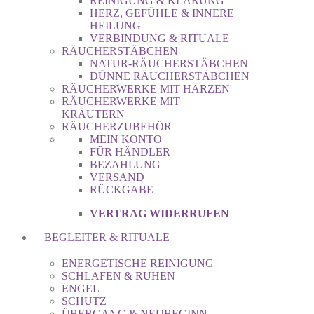
REINIGUNG & KLÄRUNG
HERZ, GEFÜHLE & INNERE
HEILUNG
VERBINDUNG & RITUALE
RÄUCHERSTÄBCHEN
NATUR-RÄUCHERSTÄBCHEN
DÜNNE RÄUCHERSTÄBCHEN
RÄUCHERWERKE MIT HARZEN
RÄUCHERWERKE MIT
KRÄUTERN
RÄUCHERZUBEHÖR
MEIN KONTO
FÜR HÄNDLER
BEZAHLUNG
VERSAND
RÜCKGABE
VERTRAG WIDERRUFEN
BEGLEITER & RITUALE
ENERGETISCHE REINIGUNG
SCHLAFEN & RUHEN
ENGEL
SCHUTZ
ÜBERGANG & NEUBEGINN