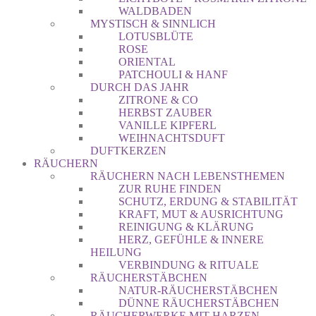
WALDBADEN
MYSTISCH & SINNLICH
LOTUSBLÜTE
ROSE
ORIENTAL
PATCHOULI & HANF
DURCH DAS JAHR
ZITRONE & CO
HERBST ZAUBER
VANILLE KIPFERL
WEIHNACHTSDUFT
DUFTKERZEN
RÄUCHERN
RÄUCHERN NACH LEBENSTHEMEN
ZUR RUHE FINDEN
SCHUTZ, ERDUNG & STABILITÄT
KRAFT, MUT & AUSRICHTUNG
REINIGUNG & KLÄRUNG
HERZ, GEFÜHLE & INNERE
HEILUNG
VERBINDUNG & RITUALE
RÄUCHERSTÄBCHEN
NATUR-RÄUCHERSTÄBCHEN
DÜNNE RÄUCHERSTÄBCHEN
RÄUCHERWERKE MIT HARZEN