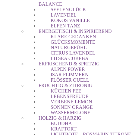
BALANCE
SEELENGLÜCK
LAVENDEL
KOKOS VANILLE
ELFEN TANZ
ENERGETISCH & INSPIRIEREND
KLARE GEDANKEN
GLÜCKSMOMENTE
NATURGEFÜHL
CITRUS LAVENDEL
LITSEA CUBEBA
ERFRISCHEND & SPRITZIG
ALPEN POWER
ISAR FLIMMERN
FLÖSSER QUELL
FRUCHTIG & ZITRONIG
KÜCHEN FEE
LEBENSFREUDE
VERBENE LEMON
SONNEN ORANGE
WASSERMELONE
HOLZIG & HARZIG
BUDDHA
KRAFTORT
LICHTBOTE – ROSMARIN ZITRONE