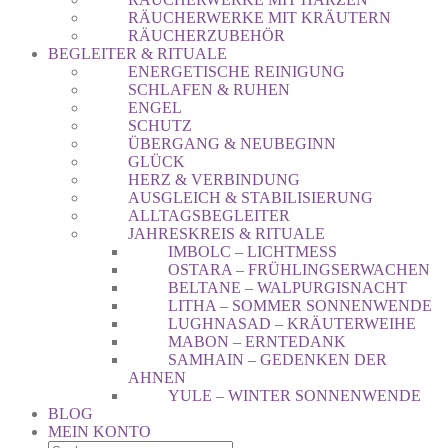
RÄUCHERWERKE MIT KRÄUTERN
RÄUCHERZUBEHÖR
BEGLEITER & RITUALE
ENERGETISCHE REINIGUNG
SCHLAFEN & RUHEN
ENGEL
SCHUTZ
ÜBERGANG & NEUBEGINN
GLÜCK
HERZ & VERBINDUNG
AUSGLEICH & STABILISIERUNG
ALLTAGSBEGLEITER
JAHRESKREIS & RITUALE
IMBOLC – LICHTMESS
OSTARA – FRÜHLINGSERWACHEN
BELTANE – WALPURGISNACHT
LITHA – SOMMER SONNENWENDE
LUGHNASAD – KRÄUTERWEIHE
MABON – ERNTEDANK
SAMHAIN – GEDENKEN DER
AHNEN
YULE – WINTER SONNENWENDE
BLOG
MEIN KONTO