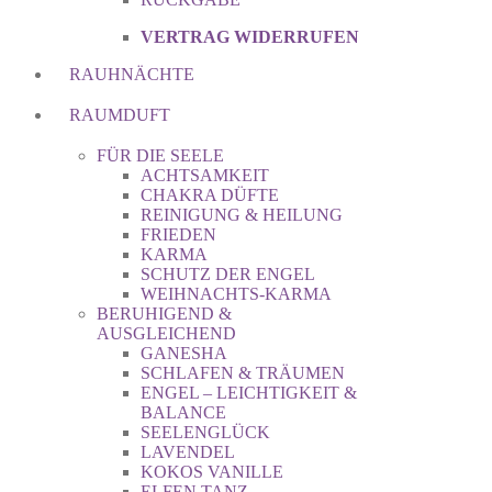
VERTRAG WIDERRUFEN
RAUHNÄCHTE
RAUMDUFT
FÜR DIE SEELE
ACHTSAMKEIT
CHAKRA DÜFTE
REINIGUNG & HEILUNG
FRIEDEN
KARMA
SCHUTZ DER ENGEL
WEIHNACHTS-KARMA
BERUHIGEND &
AUSGLEICHEND
GANESHA
SCHLAFEN & TRÄUMEN
ENGEL – LEICHTIGKEIT &
BALANCE
SEELENGLÜCK
LAVENDEL
KOKOS VANILLE
ELFEN TANZ