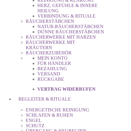
REINIGUNG & KLÄRUNG
HERZ, GEFÜHLE & INNERE
HEILUNG
VERBINDUNG & RITUALE
RÄUCHERSTÄBCHEN
NATUR-RÄUCHERSTÄBCHEN
DÜNNE RÄUCHERSTÄBCHEN
RÄUCHERWERKE MIT HARZEN
RÄUCHERWERKE MIT
KRÄUTERN
RÄUCHERZUBEHÖR
MEIN KONTO
FÜR HÄNDLER
BEZAHLUNG
VERSAND
RÜCKGABE
VERTRAG WIDERRUFEN
BEGLEITER & RITUALE
ENERGETISCHE REINIGUNG
SCHLAFEN & RUHEN
ENGEL
SCHUTZ
ÜBERGANG & NEUBEGINN