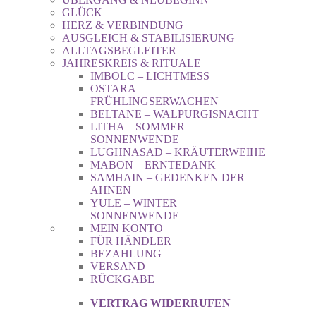
GLÜCK
HERZ & VERBINDUNG
AUSGLEICH & STABILISIERUNG
ALLTAGSBEGLEITER
JAHRESKREIS & RITUALE
IMBOLC – LICHTMESS
OSTARA –
FRÜHLINGSERWACHEN
BELTANE – WALPURGISNACHT
LITHA – SOMMER
SONNENWENDE
LUGHNASAD – KRÄUTERWEIHE
MABON – ERNTEDANK
SAMHAIN – GEDENKEN DER
AHNEN
YULE – WINTER
SONNENWENDE
MEIN KONTO
FÜR HÄNDLER
BEZAHLUNG
VERSAND
RÜCKGABE
VERTRAG WIDERRUFEN