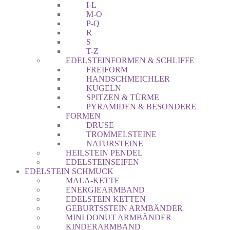
I-L
M-O
P-Q
R
S
T-Z
EDELSTEINFORMEN & SCHLIFFE
FREIFORM
HANDSCHMEICHLER
KUGELN
SPITZEN & TÜRME
PYRAMIDEN & BESONDERE
FORMEN
DRUSE
TROMMELSTEINE
NATURSTEINE
HEILSTEIN PENDEL
EDELSTEINSEIFEN
EDELSTEIN SCHMUCK
MALA-KETTE
ENERGIEARMBAND
EDELSTEIN KETTEN
GEBURTSSTEIN ARMBÄNDER
MINI DONUT ARMBÄNDER
KINDERARMBAND