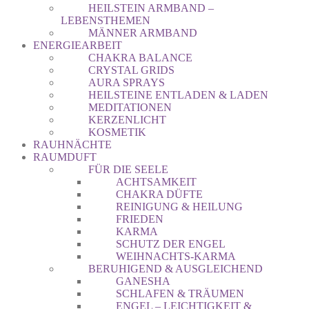
HEILSTEIN ARMBAND –
LEBENSTHEMEN
MÄNNER ARMBAND
ENERGIEARBEIT
CHAKRA BALANCE
CRYSTAL GRIDS
AURA SPRAYS
HEILSTEINE ENTLADEN & LADEN
MEDITATIONEN
KERZENLICHT
KOSMETIK
RAUHNÄCHTE
RAUMDUFT
FÜR DIE SEELE
ACHTSAMKEIT
CHAKRA DÜFTE
REINIGUNG & HEILUNG
FRIEDEN
KARMA
SCHUTZ DER ENGEL
WEIHNACHTS-KARMA
BERUHIGEND & AUSGLEICHEND
GANESHA
SCHLAFEN & TRÄUMEN
ENGEL – LEICHTIGKEIT &