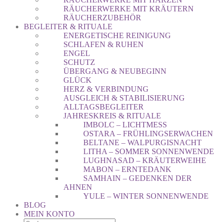
RÄUCHERWERKE MIT KRÄUTERN
RÄUCHERZUBEHÖR
BEGLEITER & RITUALE
ENERGETISCHE REINIGUNG
SCHLAFEN & RUHEN
ENGEL
SCHUTZ
ÜBERGANG & NEUBEGINN
GLÜCK
HERZ & VERBINDUNG
AUSGLEICH & STABILISIERUNG
ALLTAGSBEGLEITER
JAHRESKREIS & RITUALE
IMBOLC – LICHTMESS
OSTARA – FRÜHLINGSERWACHEN
BELTANE – WALPURGISNACHT
LITHA – SOMMER SONNENWENDE
LUGHNASAD – KRÄUTERWEIHE
MABON – ERNTEDANK
SAMHAIN – GEDENKEN DER
AHNEN
YULE – WINTER SONNENWENDE
BLOG
MEIN KONTO