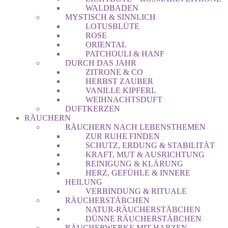
WALDBADEN
MYSTISCH & SINNLICH
LOTUSBLÜTE
ROSE
ORIENTAL
PATCHOULI & HANF
DURCH DAS JAHR
ZITRONE & CO
HERBST ZAUBER
VANILLE KIPFERL
WEIHNACHTSDUFT
DUFTKERZEN
RÄUCHERN
RÄUCHERN NACH LEBENSTHEMEN
ZUR RUHE FINDEN
SCHUTZ, ERDUNG & STABILITÄT
KRAFT, MUT & AUSRICHTUNG
REINIGUNG & KLÄRUNG
HERZ, GEFÜHLE & INNERE
HEILUNG
VERBINDUNG & RITUALE
RÄUCHERSTÄBCHEN
NATUR-RÄUCHERSTÄBCHEN
DÜNNE RÄUCHERSTÄBCHEN
RÄUCHERWERKE MIT HARZEN