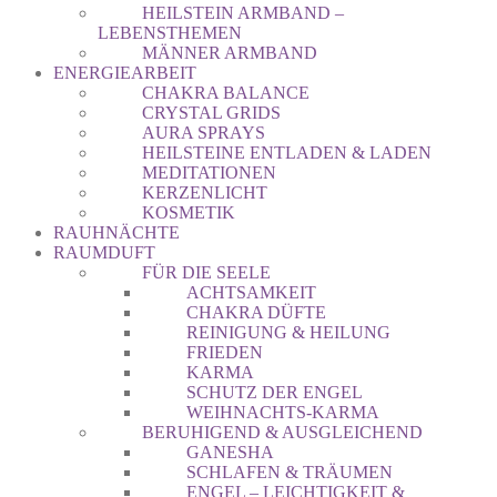
HEILSTEIN ARMBAND –
LEBENSTHEMEN
MÄNNER ARMBAND
ENERGIEARBEIT
CHAKRA BALANCE
CRYSTAL GRIDS
AURA SPRAYS
HEILSTEINE ENTLADEN & LADEN
MEDITATIONEN
KERZENLICHT
KOSMETIK
RAUHNÄCHTE
RAUMDUFT
FÜR DIE SEELE
ACHTSAMKEIT
CHAKRA DÜFTE
REINIGUNG & HEILUNG
FRIEDEN
KARMA
SCHUTZ DER ENGEL
WEIHNACHTS-KARMA
BERUHIGEND & AUSGLEICHEND
GANESHA
SCHLAFEN & TRÄUMEN
ENGEL – LEICHTIGKEIT &