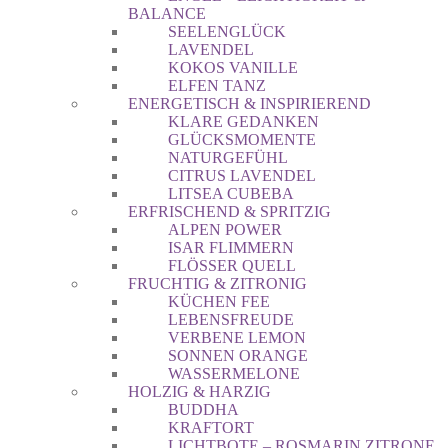
BALANCE
SEELENGLÜCK
LAVENDEL
KOKOS VANILLE
ELFEN TANZ
ENERGETISCH & INSPIRIEREND
KLARE GEDANKEN
GLÜCKSMOMENTE
NATURGEFÜHL
CITRUS LAVENDEL
LITSEA CUBEBA
ERFRISCHEND & SPRITZIG
ALPEN POWER
ISAR FLIMMERN
FLÖSSER QUELL
FRUCHTIG & ZITRONIG
KÜCHEN FEE
LEBENSFREUDE
VERBENE LEMON
SONNEN ORANGE
WASSERMELONE
HOLZIG & HARZIG
BUDDHA
KRAFTORT
LICHTBOTE – ROSMARIN ZITRONE