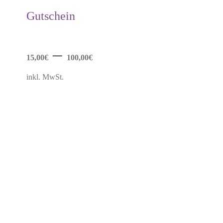
weist
mehrere
Gutschein
Varianten
auf.
Die
Optionen
–
können
15,00
€
100,00
€
auf
der
inkl. MwSt.
Produktseite
gewählt
werden