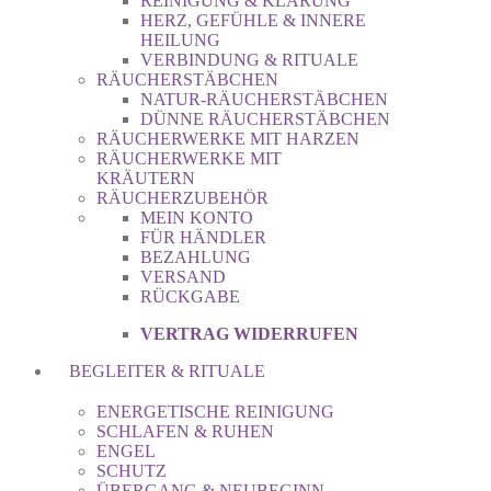
REINIGUNG & KLÄRUNG
HERZ, GEFÜHLE & INNERE
HEILUNG
VERBINDUNG & RITUALE
RÄUCHERSTÄBCHEN
NATUR-RÄUCHERSTÄBCHEN
DÜNNE RÄUCHERSTÄBCHEN
RÄUCHERWERKE MIT HARZEN
RÄUCHERWERKE MIT
KRÄUTERN
RÄUCHERZUBEHÖR
MEIN KONTO
FÜR HÄNDLER
BEZAHLUNG
VERSAND
RÜCKGABE
VERTRAG WIDERRUFEN
BEGLEITER & RITUALE
ENERGETISCHE REINIGUNG
SCHLAFEN & RUHEN
ENGEL
SCHUTZ
ÜBERGANG & NEUBEGINN