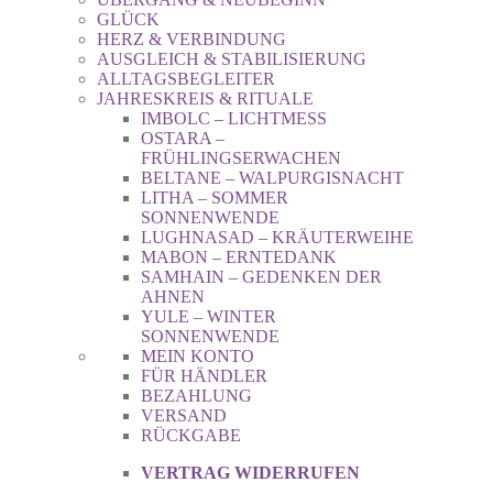
GLÜCK
HERZ & VERBINDUNG
AUSGLEICH & STABILISIERUNG
ALLTAGSBEGLEITER
JAHRESKREIS & RITUALE
IMBOLC – LICHTMESS
OSTARA –
FRÜHLINGSERWACHEN
BELTANE – WALPURGISNACHT
LITHA – SOMMER
SONNENWENDE
LUGHNASAD – KRÄUTERWEIHE
MABON – ERNTEDANK
SAMHAIN – GEDENKEN DER
AHNEN
YULE – WINTER
SONNENWENDE
MEIN KONTO
FÜR HÄNDLER
BEZAHLUNG
VERSAND
RÜCKGABE
VERTRAG WIDERRUFEN