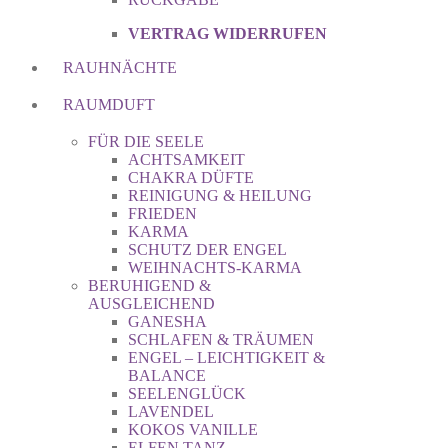
VERTRAG WIDERRUFEN
RAUHNÄCHTE
RAUMDUFT
FÜR DIE SEELE
ACHTSAMKEIT
CHAKRA DÜFTE
REINIGUNG & HEILUNG
FRIEDEN
KARMA
SCHUTZ DER ENGEL
WEIHNACHTS-KARMA
BERUHIGEND &
AUSGLEICHEND
GANESHA
SCHLAFEN & TRÄUMEN
ENGEL – LEICHTIGKEIT &
BALANCE
SEELENGLÜCK
LAVENDEL
KOKOS VANILLE
ELFEN TANZ