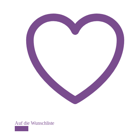
Auf die Wunschliste
Dieses
Details
Produkt