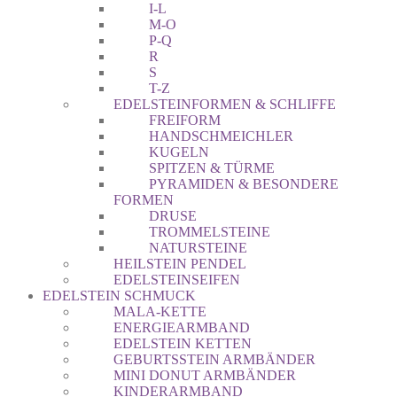
I-L
M-O
P-Q
R
S
T-Z
EDELSTEINFORMEN & SCHLIFFE
FREIFORM
HANDSCHMEICHLER
KUGELN
SPITZEN & TÜRME
PYRAMIDEN & BESONDERE
FORMEN
DRUSE
TROMMELSTEINE
NATURSTEINE
HEILSTEIN PENDEL
EDELSTEINSEIFEN
EDELSTEIN SCHMUCK
MALA-KETTE
ENERGIEARMBAND
EDELSTEIN KETTEN
GEBURTSSTEIN ARMBÄNDER
MINI DONUT ARMBÄNDER
KINDERARMBAND