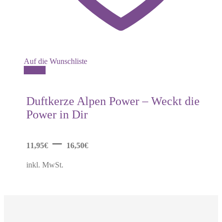
Auf die Wunschliste
Dieses
Details
Produkt
weist
mehrere
Duftkerze Alpen Power – Weckt die
Varianten
Power in Dir
auf.
Die
Optionen
–
können
11,95
€
16,50
€
auf
der
inkl. MwSt.
Produktseite
gewählt
werden