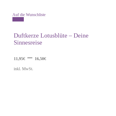
Auf die Wunschliste
Dieses
Details
Produkt
weist
mehrere
Duftkerze Lotusblüte – Deine
Varianten
Sinnesreise
auf.
Die
Optionen
–
können
11,95
€
16,50
€
auf
der
inkl. MwSt.
Produktseite
gewählt
werden