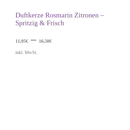
Produkt
weist
mehrere
Duftkerze Rosmarin Zitronen –
Varianten
Spritzig & Frisch
auf.
Die
Optionen
–
können
11,95
€
16,50
€
auf
der
inkl. MwSt.
Produktseite
gewählt
werden