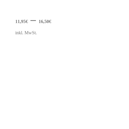
Varianten
auf.
Die
Optionen
–
können
11,95
€
16,50
€
auf
der
inkl. MwSt.
Produktseite
gewählt
werden