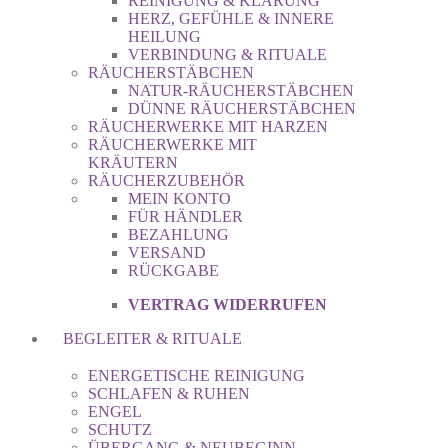
REINIGUNG & KLÄRUNG
HERZ, GEFÜHLE & INNERE
HEILUNG
VERBINDUNG & RITUALE
RÄUCHERSTÄBCHEN
NATUR-RÄUCHERSTÄBCHEN
DÜNNE RÄUCHERSTÄBCHEN
RÄUCHERWERKE MIT HARZEN
RÄUCHERWERKE MIT
KRÄUTERN
RÄUCHERZUBEHÖR
MEIN KONTO
FÜR HÄNDLER
BEZAHLUNG
VERSAND
RÜCKGABE
VERTRAG WIDERRUFEN
BEGLEITER & RITUALE
ENERGETISCHE REINIGUNG
SCHLAFEN & RUHEN
ENGEL
SCHUTZ
ÜBERGANG & NEUBEGINN