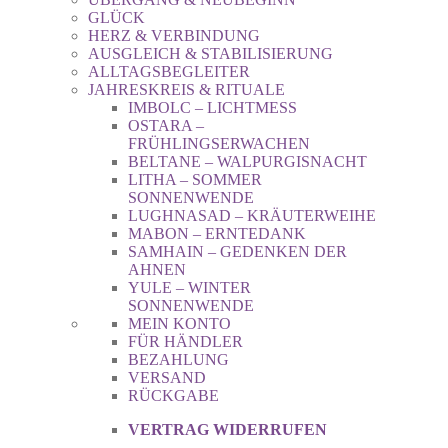
GLÜCK
HERZ & VERBINDUNG
AUSGLEICH & STABILISIERUNG
ALLTAGSBEGLEITER
JAHRESKREIS & RITUALE
IMBOLC – LICHTMESS
OSTARA –
FRÜHLINGSERWACHEN
BELTANE – WALPURGISNACHT
LITHA – SOMMER
SONNENWENDE
LUGHNASAD – KRÄUTERWEIHE
MABON – ERNTEDANK
SAMHAIN – GEDENKEN DER
AHNEN
YULE – WINTER
SONNENWENDE
MEIN KONTO
FÜR HÄNDLER
BEZAHLUNG
VERSAND
RÜCKGABE
VERTRAG WIDERRUFEN