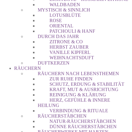
WALDBADEN
MYSTISCH & SINNLICH
LOTUSBLÜTE
ROSE
ORIENTAL
PATCHOULI & HANF
DURCH DAS JAHR
ZITRONE & CO
HERBST ZAUBER
VANILLE KIPFERL
WEIHNACHTSDUFT
DUFTKERZEN
RÄUCHERN
RÄUCHERN NACH LEBENSTHEMEN
ZUR RUHE FINDEN
SCHUTZ, ERDUNG & STABILITÄT
KRAFT, MUT & AUSRICHTUNG
REINIGUNG & KLÄRUNG
HERZ, GEFÜHLE & INNERE
HEILUNG
VERBINDUNG & RITUALE
RÄUCHERSTÄBCHEN
NATUR-RÄUCHERSTÄBCHEN
DÜNNE RÄUCHERSTÄBCHEN
RÄUCHERWERKE MIT HARZEN