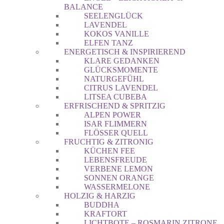
BALANCE
SEELENGLÜCK
LAVENDEL
KOKOS VANILLE
ELFEN TANZ
ENERGETISCH & INSPIRIEREND
KLARE GEDANKEN
GLÜCKSMOMENTE
NATURGEFÜHL
CITRUS LAVENDEL
LITSEA CUBEBA
ERFRISCHEND & SPRITZIG
ALPEN POWER
ISAR FLIMMERN
FLÖSSER QUELL
FRUCHTIG & ZITRONIG
KÜCHEN FEE
LEBENSFREUDE
VERBENE LEMON
SONNEN ORANGE
WASSERMELONE
HOLZIG & HARZIG
BUDDHA
KRAFTORT
LICHTBOTE – ROSMARIN ZITRONE