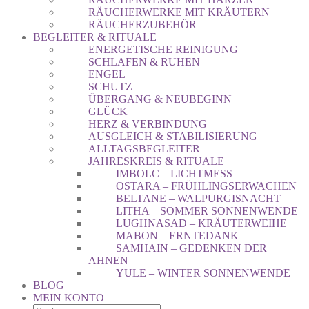
RÄUCHERWERKE MIT KRÄUTERN
RÄUCHERZUBEHÖR
BEGLEITER & RITUALE
ENERGETISCHE REINIGUNG
SCHLAFEN & RUHEN
ENGEL
SCHUTZ
ÜBERGANG & NEUBEGINN
GLÜCK
HERZ & VERBINDUNG
AUSGLEICH & STABILISIERUNG
ALLTAGSBEGLEITER
JAHRESKREIS & RITUALE
IMBOLC – LICHTMESS
OSTARA – FRÜHLINGSERWACHEN
BELTANE – WALPURGISNACHT
LITHA – SOMMER SONNENWENDE
LUGHNASAD – KRÄUTERWEIHE
MABON – ERNTEDANK
SAMHAIN – GEDENKEN DER
AHNEN
YULE – WINTER SONNENWENDE
BLOG
MEIN KONTO