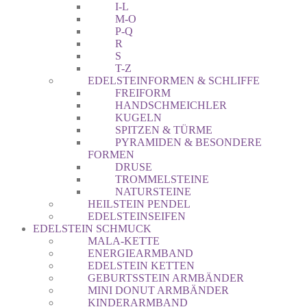
I-L
M-O
P-Q
R
S
T-Z
EDELSTEINFORMEN & SCHLIFFE
FREIFORM
HANDSCHMEICHLER
KUGELN
SPITZEN & TÜRME
PYRAMIDEN & BESONDERE
FORMEN
DRUSE
TROMMELSTEINE
NATURSTEINE
HEILSTEIN PENDEL
EDELSTEINSEIFEN
EDELSTEIN SCHMUCK
MALA-KETTE
ENERGIEARMBAND
EDELSTEIN KETTEN
GEBURTSSTEIN ARMBÄNDER
MINI DONUT ARMBÄNDER
KINDERARMBAND