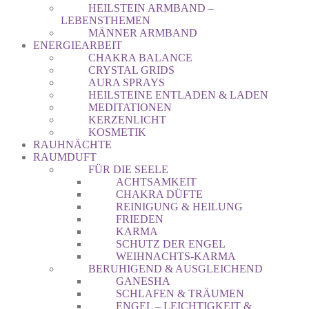
HEILSTEIN ARMBAND –
LEBENSTHEMEN
MÄNNER ARMBAND
ENERGIEARBEIT
CHAKRA BALANCE
CRYSTAL GRIDS
AURA SPRAYS
HEILSTEINE ENTLADEN & LADEN
MEDITATIONEN
KERZENLICHT
KOSMETIK
RAUHNÄCHTE
RAUMDUFT
FÜR DIE SEELE
ACHTSAMKEIT
CHAKRA DÜFTE
REINIGUNG & HEILUNG
FRIEDEN
KARMA
SCHUTZ DER ENGEL
WEIHNACHTS-KARMA
BERUHIGEND & AUSGLEICHEND
GANESHA
SCHLAFEN & TRÄUMEN
ENGEL – LEICHTIGKEIT &