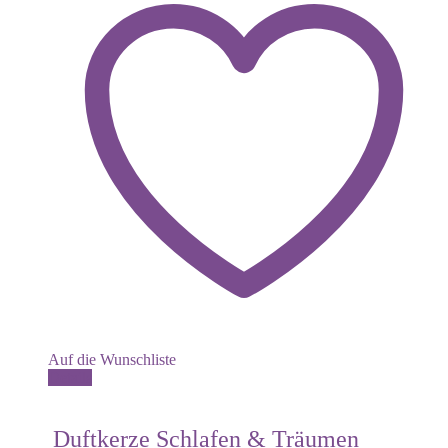
Auf die Wunschliste
Dieses
Details
Produkt
weist
mehrere
Duftkerze Schlafen & Träumen