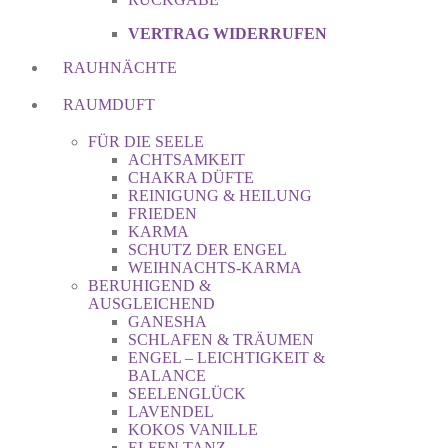
VERTRAG WIDERRUFEN
RAUHNÄCHTE
RAUMDUFT
FÜR DIE SEELE
ACHTSAMKEIT
CHAKRA DÜFTE
REINIGUNG & HEILUNG
FRIEDEN
KARMA
SCHUTZ DER ENGEL
WEIHNACHTS-KARMA
BERUHIGEND &
AUSGLEICHEND
GANESHA
SCHLAFEN & TRÄUMEN
ENGEL – LEICHTIGKEIT &
BALANCE
SEELENGLÜCK
LAVENDEL
KOKOS VANILLE
ELFEN TANZ