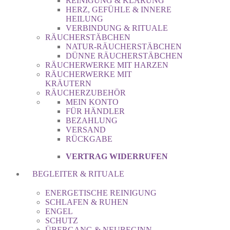
REINIGUNG & KLÄRUNG
HERZ, GEFÜHLE & INNERE
HEILUNG
VERBINDUNG & RITUALE
RÄUCHERSTÄBCHEN
NATUR-RÄUCHERSTÄBCHEN
DÜNNE RÄUCHERSTÄBCHEN
RÄUCHERWERKE MIT HARZEN
RÄUCHERWERKE MIT
KRÄUTERN
RÄUCHERZUBEHÖR
MEIN KONTO
FÜR HÄNDLER
BEZAHLUNG
VERSAND
RÜCKGABE
VERTRAG WIDERRUFEN
BEGLEITER & RITUALE
ENERGETISCHE REINIGUNG
SCHLAFEN & RUHEN
ENGEL
SCHUTZ
ÜBERGANG & NEUBEGINN