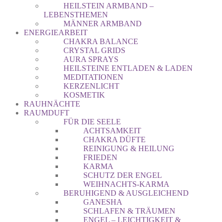
HEILSTEIN ARMBAND –
LEBENSTHEMEN
MÄNNER ARMBAND
ENERGIEARBEIT
CHAKRA BALANCE
CRYSTAL GRIDS
AURA SPRAYS
HEILSTEINE ENTLADEN & LADEN
MEDITATIONEN
KERZENLICHT
KOSMETIK
RAUHNÄCHTE
RAUMDUFT
FÜR DIE SEELE
ACHTSAMKEIT
CHAKRA DÜFTE
REINIGUNG & HEILUNG
FRIEDEN
KARMA
SCHUTZ DER ENGEL
WEIHNACHTS-KARMA
BERUHIGEND & AUSGLEICHEND
GANESHA
SCHLAFEN & TRÄUMEN
ENGEL – LEICHTIGKEIT &