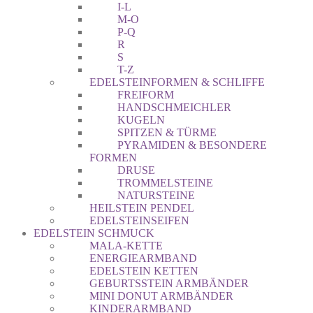
I-L
M-O
P-Q
R
S
T-Z
EDELSTEINFORMEN & SCHLIFFE
FREIFORM
HANDSCHMEICHLER
KUGELN
SPITZEN & TÜRME
PYRAMIDEN & BESONDERE
FORMEN
DRUSE
TROMMELSTEINE
NATURSTEINE
HEILSTEIN PENDEL
EDELSTEINSEIFEN
EDELSTEIN SCHMUCK
MALA-KETTE
ENERGIEARMBAND
EDELSTEIN KETTEN
GEBURTSSTEIN ARMBÄNDER
MINI DONUT ARMBÄNDER
KINDERARMBAND