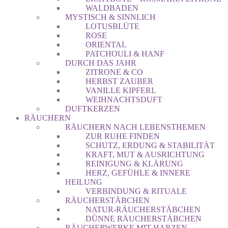
WALDBADEN
MYSTISCH & SINNLICH
LOTUSBLÜTE
ROSE
ORIENTAL
PATCHOULI & HANF
DURCH DAS JAHR
ZITRONE & CO
HERBST ZAUBER
VANILLE KIPFERL
WEIHNACHTSDUFT
DUFTKERZEN
RÄUCHERN
RÄUCHERN NACH LEBENSTHEMEN
ZUR RUHE FINDEN
SCHUTZ, ERDUNG & STABILITÄT
KRAFT, MUT & AUSRICHTUNG
REINIGUNG & KLÄRUNG
HERZ, GEFÜHLE & INNERE
HEILUNG
VERBINDUNG & RITUALE
RÄUCHERSTÄBCHEN
NATUR-RÄUCHERSTÄBCHEN
DÜNNE RÄUCHERSTÄBCHEN
RÄUCHERWERKE MIT HARZEN