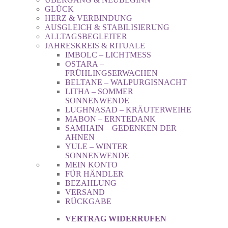
GLÜCK
HERZ & VERBINDUNG
AUSGLEICH & STABILISIERUNG
ALLTAGSBEGLEITER
JAHRESKREIS & RITUALE
IMBOLC – LICHTMESS
OSTARA –
FRÜHLINGSERWACHEN
BELTANE – WALPURGISNACHT
LITHA – SOMMER
SONNENWENDE
LUGHNASAD – KRÄUTERWEIHE
MABON – ERNTEDANK
SAMHAIN – GEDENKEN DER
AHNEN
YULE – WINTER
SONNENWENDE
MEIN KONTO
FÜR HÄNDLER
BEZAHLUNG
VERSAND
RÜCKGABE
VERTRAG WIDERRUFEN