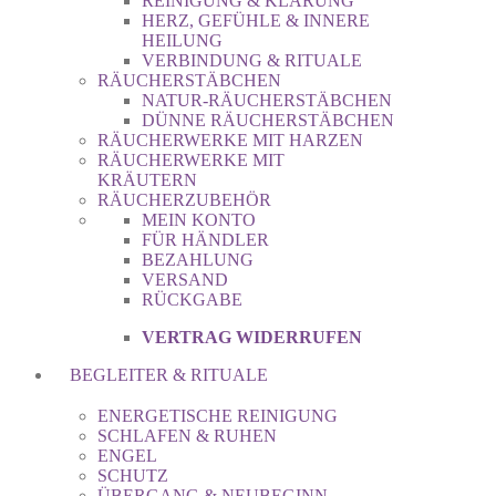
REINIGUNG & KLÄRUNG
HERZ, GEFÜHLE & INNERE
HEILUNG
VERBINDUNG & RITUALE
RÄUCHERSTÄBCHEN
NATUR-RÄUCHERSTÄBCHEN
DÜNNE RÄUCHERSTÄBCHEN
RÄUCHERWERKE MIT HARZEN
RÄUCHERWERKE MIT
KRÄUTERN
RÄUCHERZUBEHÖR
MEIN KONTO
FÜR HÄNDLER
BEZAHLUNG
VERSAND
RÜCKGABE
VERTRAG WIDERRUFEN
BEGLEITER & RITUALE
ENERGETISCHE REINIGUNG
SCHLAFEN & RUHEN
ENGEL
SCHUTZ
ÜBERGANG & NEUBEGINN