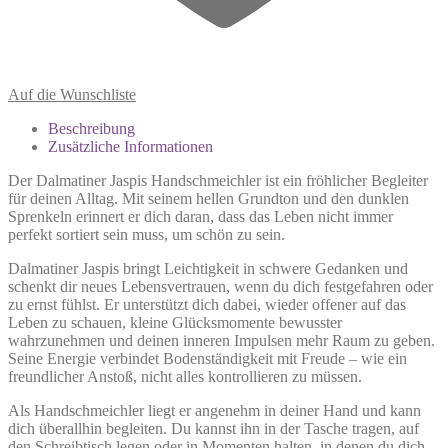
Auf die Wunschliste
Beschreibung
Zusätzliche Informationen
Der Dalmatiner Jaspis Handschmeichler ist ein fröhlicher Begleiter
für deinen Alltag. Mit seinem hellen Grundton und den dunklen
Sprenkeln erinnert er dich daran, dass das Leben nicht immer
perfekt sortiert sein muss, um schön zu sein.
Dalmatiner Jaspis bringt Leichtigkeit in schwere Gedanken und
schenkt dir neues Lebensvertrauen, wenn du dich festgefahren oder
zu ernst fühlst. Er unterstützt dich dabei, wieder offener auf das
Leben zu schauen, kleine Glücksmomente bewusster
wahrzunehmen und deinen inneren Impulsen mehr Raum zu geben.
Seine Energie verbindet Bodenständigkeit mit Freude – wie ein
freundlicher Anstoß, nicht alles kontrollieren zu müssen.
Als Handschmeichler liegt er angenehm in deiner Hand und kann
dich überallhin begleiten. Du kannst ihn in der Tasche tragen, auf
den Schreibtisch legen oder in Momenten halten, in denen du dich