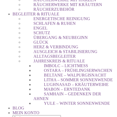
RÄUCHERWERKE MIT KRÄUTERN
RÄUCHERZUBEHÖR
BEGLEITER & RITUALE
ENERGETISCHE REINIGUNG
SCHLAFEN & RUHEN
ENGEL
SCHUTZ
ÜBERGANG & NEUBEGINN
GLÜCK
HERZ & VERBINDUNG
AUSGLEICH & STABILISIERUNG
ALLTAGSBEGLEITER
JAHRESKREIS & RITUALE
IMBOLC – LICHTMESS
OSTARA – FRÜHLINGSERWACHEN
BELTANE – WALPURGISNACHT
LITHA – SOMMER SONNENWENDE
LUGHNASAD – KRÄUTERWEIHE
MABON – ERNTEDANK
SAMHAIN – GEDENKEN DER
AHNEN
YULE – WINTER SONNENWENDE
BLOG
MEIN KONTO