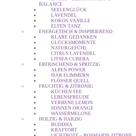
BALANCE
SEELENGLÜCK
LAVENDEL
KOKOS VANILLE
ELFEN TANZ
ENERGETISCH & INSPIRIEREND
KLARE GEDANKEN
GLÜCKSMOMENTE
NATURGEFÜHL
CITRUS LAVENDEL
LITSEA CUBEBA
ERFRISCHEND & SPRITZIG
ALPEN POWER
ISAR FLIMMERN
FLÖSSER QUELL
FRUCHTIG & ZITRONIG
KÜCHEN FEE
LEBENSFREUDE
VERBENE LEMON
SONNEN ORANGE
WASSERMELONE
HOLZIG & HARZIG
BUDDHA
KRAFTORT
LICHTBOTE – ROSMARIN ZITRONE