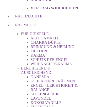
VERTRAG WIDERRUFEN
RAUHNÄCHTE
RAUMDUFT
FÜR DIE SEELE
ACHTSAMKEIT
CHAKRA DÜFTE
REINIGUNG & HEILUNG
FRIEDEN
KARMA
SCHUTZ DER ENGEL
WEIHNACHTS-KARMA
BERUHIGEND &
AUSGLEICHEND
GANESHA
SCHLAFEN & TRÄUMEN
ENGEL – LEICHTIGKEIT &
BALANCE
SEELENGLÜCK
LAVENDEL
KOKOS VANILLE
ELFEN TANZ