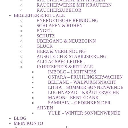
RÄUCHERWERKE MIT KRÄUTERN
RÄUCHERZUBEHÖR
BEGLEITER & RITUALE
ENERGETISCHE REINIGUNG
SCHLAFEN & RUHEN
ENGEL
SCHUTZ
ÜBERGANG & NEUBEGINN
GLÜCK
HERZ & VERBINDUNG
AUSGLEICH & STABILISIERUNG
ALLTAGSBEGLEITER
JAHRESKREIS & RITUALE
IMBOLC – LICHTMESS
OSTARA – FRÜHLINGSERWACHEN
BELTANE – WALPURGISNACHT
LITHA – SOMMER SONNENWENDE
LUGHNASAD – KRÄUTERWEIHE
MABON – ERNTEDANK
SAMHAIN – GEDENKEN DER
AHNEN
YULE – WINTER SONNENWENDE
BLOG
MEIN KONTO