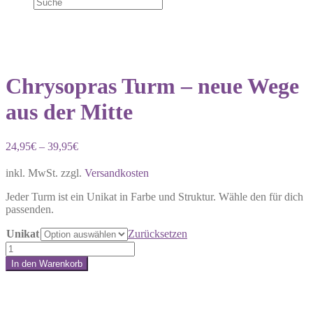
Chrysopras Turm – neue Wege
aus der Mitte
24,95
€
–
39,95
€
inkl. MwSt.
zzgl.
Versandkosten
Jeder Turm ist ein Unikat in Farbe und Struktur. Wähle den für dich
passenden.
Unikat
Zurücksetzen
Chrysopras
Turm
In den Warenkorb
–
Share:
neue
Wege
aus