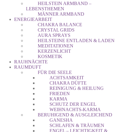
HEILSTEIN ARMBAND –
LEBENSTHEMEN
MÄNNER ARMBAND
ENERGIEARBEIT
CHAKRA BALANCE
CRYSTAL GRIDS
AURA SPRAYS
HEILSTEINE ENTLADEN & LADEN
MEDITATIONEN
KERZENLICHT
KOSMETIK
RAUHNÄCHTE
RAUMDUFT
FÜR DIE SEELE
ACHTSAMKEIT
CHAKRA DÜFTE
REINIGUNG & HEILUNG
FRIEDEN
KARMA
SCHUTZ DER ENGEL
WEIHNACHTS-KARMA
BERUHIGEND & AUSGLEICHEND
GANESHA
SCHLAFEN & TRÄUMEN
ENGEL – LEICHTIGKEIT &