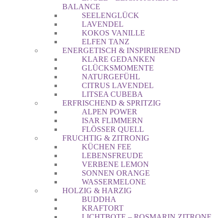
BALANCE
SEELENGLÜCK
LAVENDEL
KOKOS VANILLE
ELFEN TANZ
ENERGETISCH & INSPIRIEREND
KLARE GEDANKEN
GLÜCKSMOMENTE
NATURGEFÜHL
CITRUS LAVENDEL
LITSEA CUBEBA
ERFRISCHEND & SPRITZIG
ALPEN POWER
ISAR FLIMMERN
FLÖSSER QUELL
FRUCHTIG & ZITRONIG
KÜCHEN FEE
LEBENSFREUDE
VERBENE LEMON
SONNEN ORANGE
WASSERMELONE
HOLZIG & HARZIG
BUDDHA
KRAFTORT
LICHTBOTE – ROSMARIN ZITRONE