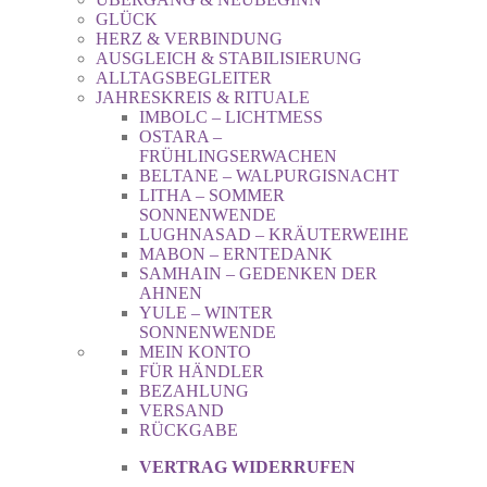
GLÜCK
HERZ & VERBINDUNG
AUSGLEICH & STABILISIERUNG
ALLTAGSBEGLEITER
JAHRESKREIS & RITUALE
IMBOLC – LICHTMESS
OSTARA –
FRÜHLINGSERWACHEN
BELTANE – WALPURGISNACHT
LITHA – SOMMER
SONNENWENDE
LUGHNASAD – KRÄUTERWEIHE
MABON – ERNTEDANK
SAMHAIN – GEDENKEN DER
AHNEN
YULE – WINTER
SONNENWENDE
MEIN KONTO
FÜR HÄNDLER
BEZAHLUNG
VERSAND
RÜCKGABE
VERTRAG WIDERRUFEN