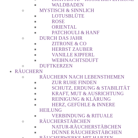
WALDBADEN
MYSTISCH & SINNLICH
LOTUSBLÜTE
ROSE
ORIENTAL
PATCHOULI & HANF
DURCH DAS JAHR
ZITRONE & CO
HERBST ZAUBER
VANILLE KIPFERL
WEIHNACHTSDUFT
DUFTKERZEN
RÄUCHERN
RÄUCHERN NACH LEBENSTHEMEN
ZUR RUHE FINDEN
SCHUTZ, ERDUNG & STABILITÄT
KRAFT, MUT & AUSRICHTUNG
REINIGUNG & KLÄRUNG
HERZ, GEFÜHLE & INNERE
HEILUNG
VERBINDUNG & RITUALE
RÄUCHERSTÄBCHEN
NATUR-RÄUCHERSTÄBCHEN
DÜNNE RÄUCHERSTÄBCHEN
RÄUCHERWERKE MIT HARZEN