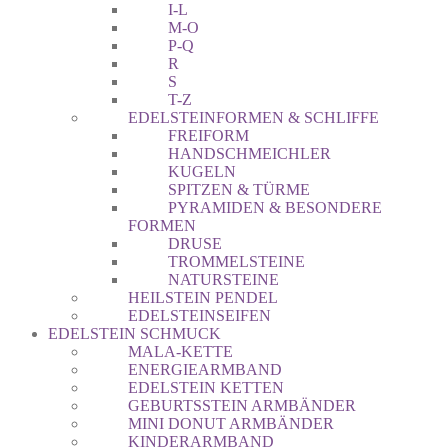
I-L
M-O
P-Q
R
S
T-Z
EDELSTEINFORMEN & SCHLIFFE
FREIFORM
HANDSCHMEICHLER
KUGELN
SPITZEN & TÜRME
PYRAMIDEN & BESONDERE
FORMEN
DRUSE
TROMMELSTEINE
NATURSTEINE
HEILSTEIN PENDEL
EDELSTEINSEIFEN
EDELSTEIN SCHMUCK
MALA-KETTE
ENERGIEARMBAND
EDELSTEIN KETTEN
GEBURTSSTEIN ARMBÄNDER
MINI DONUT ARMBÄNDER
KINDERARMBAND