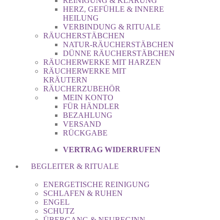
REINIGUNG & KLÄRUNG
HERZ, GEFÜHLE & INNERE
HEILUNG
VERBINDUNG & RITUALE
RÄUCHERSTÄBCHEN
NATUR-RÄUCHERSTÄBCHEN
DÜNNE RÄUCHERSTÄBCHEN
RÄUCHERWERKE MIT HARZEN
RÄUCHERWERKE MIT
KRÄUTERN
RÄUCHERZUBEHÖR
MEIN KONTO
FÜR HÄNDLER
BEZAHLUNG
VERSAND
RÜCKGABE
VERTRAG WIDERRUFEN
BEGLEITER & RITUALE
ENERGETISCHE REINIGUNG
SCHLAFEN & RUHEN
ENGEL
SCHUTZ
ÜBERGANG & NEUBEGINN