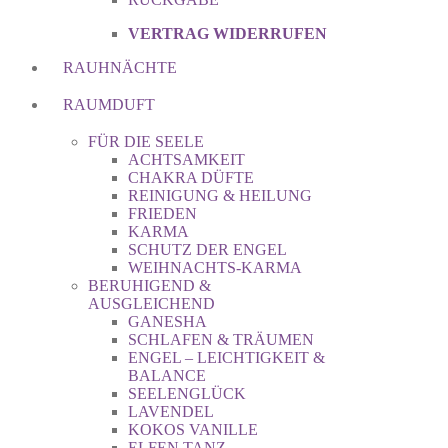
VERTRAG WIDERRUFEN
RAUHNÄCHTE
RAUMDUFT
FÜR DIE SEELE
ACHTSAMKEIT
CHAKRA DÜFTE
REINIGUNG & HEILUNG
FRIEDEN
KARMA
SCHUTZ DER ENGEL
WEIHNACHTS-KARMA
BERUHIGEND &
AUSGLEICHEND
GANESHA
SCHLAFEN & TRÄUMEN
ENGEL – LEICHTIGKEIT &
BALANCE
SEELENGLÜCK
LAVENDEL
KOKOS VANILLE
ELFEN TANZ