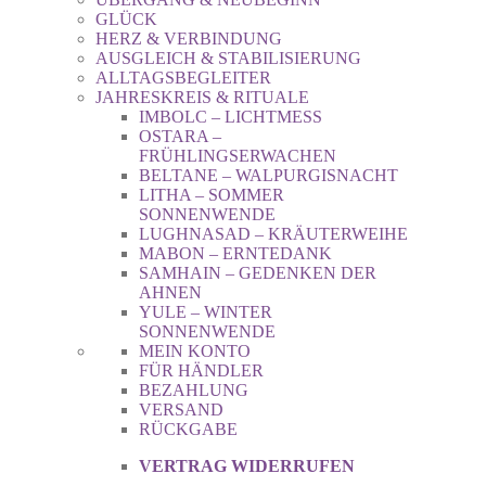
GLÜCK
HERZ & VERBINDUNG
AUSGLEICH & STABILISIERUNG
ALLTAGSBEGLEITER
JAHRESKREIS & RITUALE
IMBOLC – LICHTMESS
OSTARA –
FRÜHLINGSERWACHEN
BELTANE – WALPURGISNACHT
LITHA – SOMMER
SONNENWENDE
LUGHNASAD – KRÄUTERWEIHE
MABON – ERNTEDANK
SAMHAIN – GEDENKEN DER
AHNEN
YULE – WINTER
SONNENWENDE
MEIN KONTO
FÜR HÄNDLER
BEZAHLUNG
VERSAND
RÜCKGABE
VERTRAG WIDERRUFEN