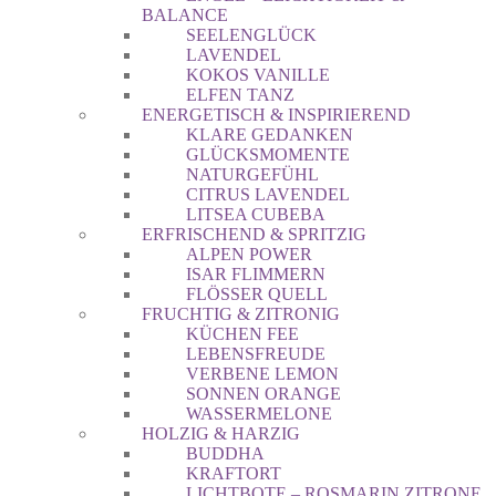
BALANCE
SEELENGLÜCK
LAVENDEL
KOKOS VANILLE
ELFEN TANZ
ENERGETISCH & INSPIRIEREND
KLARE GEDANKEN
GLÜCKSMOMENTE
NATURGEFÜHL
CITRUS LAVENDEL
LITSEA CUBEBA
ERFRISCHEND & SPRITZIG
ALPEN POWER
ISAR FLIMMERN
FLÖSSER QUELL
FRUCHTIG & ZITRONIG
KÜCHEN FEE
LEBENSFREUDE
VERBENE LEMON
SONNEN ORANGE
WASSERMELONE
HOLZIG & HARZIG
BUDDHA
KRAFTORT
LICHTBOTE – ROSMARIN ZITRONE