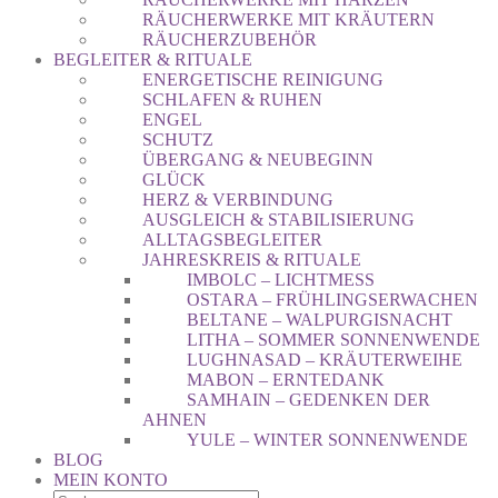
RÄUCHERWERKE MIT KRÄUTERN
RÄUCHERZUBEHÖR
BEGLEITER & RITUALE
ENERGETISCHE REINIGUNG
SCHLAFEN & RUHEN
ENGEL
SCHUTZ
ÜBERGANG & NEUBEGINN
GLÜCK
HERZ & VERBINDUNG
AUSGLEICH & STABILISIERUNG
ALLTAGSBEGLEITER
JAHRESKREIS & RITUALE
IMBOLC – LICHTMESS
OSTARA – FRÜHLINGSERWACHEN
BELTANE – WALPURGISNACHT
LITHA – SOMMER SONNENWENDE
LUGHNASAD – KRÄUTERWEIHE
MABON – ERNTEDANK
SAMHAIN – GEDENKEN DER
AHNEN
YULE – WINTER SONNENWENDE
BLOG
MEIN KONTO