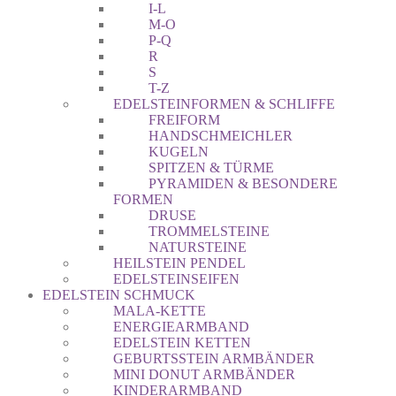
I-L
M-O
P-Q
R
S
T-Z
EDELSTEINFORMEN & SCHLIFFE
FREIFORM
HANDSCHMEICHLER
KUGELN
SPITZEN & TÜRME
PYRAMIDEN & BESONDERE
FORMEN
DRUSE
TROMMELSTEINE
NATURSTEINE
HEILSTEIN PENDEL
EDELSTEINSEIFEN
EDELSTEIN SCHMUCK
MALA-KETTE
ENERGIEARMBAND
EDELSTEIN KETTEN
GEBURTSSTEIN ARMBÄNDER
MINI DONUT ARMBÄNDER
KINDERARMBAND