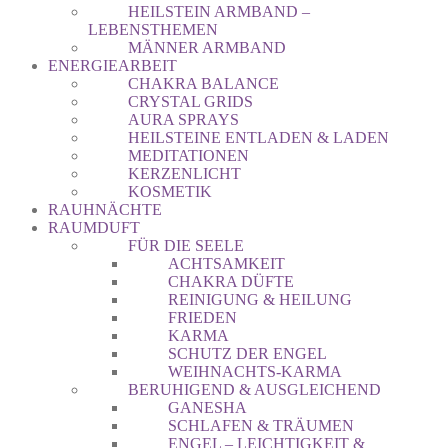
HEILSTEIN ARMBAND –
LEBENSTHEMEN
MÄNNER ARMBAND
ENERGIEARBEIT
CHAKRA BALANCE
CRYSTAL GRIDS
AURA SPRAYS
HEILSTEINE ENTLADEN & LADEN
MEDITATIONEN
KERZENLICHT
KOSMETIK
RAUHNÄCHTE
RAUMDUFT
FÜR DIE SEELE
ACHTSAMKEIT
CHAKRA DÜFTE
REINIGUNG & HEILUNG
FRIEDEN
KARMA
SCHUTZ DER ENGEL
WEIHNACHTS-KARMA
BERUHIGEND & AUSGLEICHEND
GANESHA
SCHLAFEN & TRÄUMEN
ENGEL – LEICHTIGKEIT &