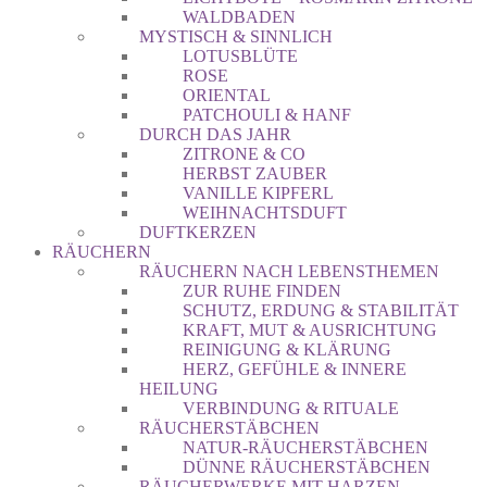
WALDBADEN
MYSTISCH & SINNLICH
LOTUSBLÜTE
ROSE
ORIENTAL
PATCHOULI & HANF
DURCH DAS JAHR
ZITRONE & CO
HERBST ZAUBER
VANILLE KIPFERL
WEIHNACHTSDUFT
DUFTKERZEN
RÄUCHERN
RÄUCHERN NACH LEBENSTHEMEN
ZUR RUHE FINDEN
SCHUTZ, ERDUNG & STABILITÄT
KRAFT, MUT & AUSRICHTUNG
REINIGUNG & KLÄRUNG
HERZ, GEFÜHLE & INNERE
HEILUNG
VERBINDUNG & RITUALE
RÄUCHERSTÄBCHEN
NATUR-RÄUCHERSTÄBCHEN
DÜNNE RÄUCHERSTÄBCHEN
RÄUCHERWERKE MIT HARZEN