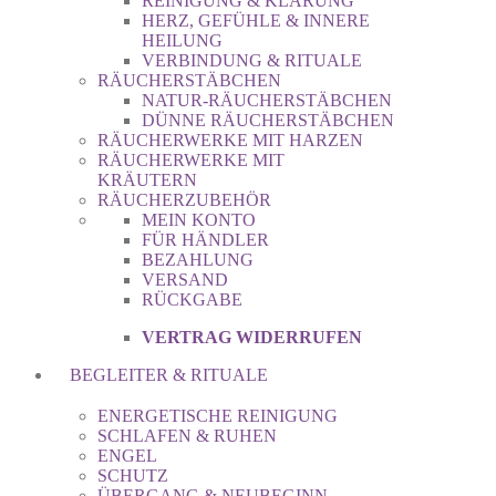
REINIGUNG & KLÄRUNG
HERZ, GEFÜHLE & INNERE
HEILUNG
VERBINDUNG & RITUALE
RÄUCHERSTÄBCHEN
NATUR-RÄUCHERSTÄBCHEN
DÜNNE RÄUCHERSTÄBCHEN
RÄUCHERWERKE MIT HARZEN
RÄUCHERWERKE MIT
KRÄUTERN
RÄUCHERZUBEHÖR
MEIN KONTO
FÜR HÄNDLER
BEZAHLUNG
VERSAND
RÜCKGABE
VERTRAG WIDERRUFEN
BEGLEITER & RITUALE
ENERGETISCHE REINIGUNG
SCHLAFEN & RUHEN
ENGEL
SCHUTZ
ÜBERGANG & NEUBEGINN