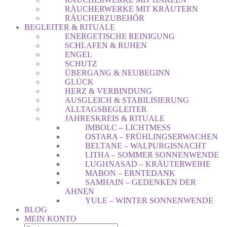
RÄUCHERWERKE MIT KRÄUTERN
RÄUCHERZUBEHÖR
BEGLEITER & RITUALE
ENERGETISCHE REINIGUNG
SCHLAFEN & RUHEN
ENGEL
SCHUTZ
ÜBERGANG & NEUBEGINN
GLÜCK
HERZ & VERBINDUNG
AUSGLEICH & STABILISIERUNG
ALLTAGSBEGLEITER
JAHRESKREIS & RITUALE
IMBOLC – LICHTMESS
OSTARA – FRÜHLINGSERWACHEN
BELTANE – WALPURGISNACHT
LITHA – SOMMER SONNENWENDE
LUGHNASAD – KRÄUTERWEIHE
MABON – ERNTEDANK
SAMHAIN – GEDENKEN DER
AHNEN
YULE – WINTER SONNENWENDE
BLOG
MEIN KONTO