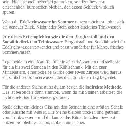
sein. Nicht schnell nebenbei getrunken, sondern bewusst:
einschenken, kurz stehen bleiben, den ersten Schluck wirklich
spüren.
Wenn du
Edelsteinwasser im Sommer
nutzen möchtest, lohnt sich
ein genauer Blick. Nicht jeder Stein gehört direkt ins Trinkwasser.
Für dieses Set empfehlen wir dir den Bergkristall und den
Sodalith direkt im Trinkwasser.
Bergkristall und Sodalith wird für
Edelsteinwasser verwendet und passt wunderbar für klares, frisches
Sommerwasser.
Lege beide in eine Karaffe, fülle frisches Wasser ein und stelle sie
für ein bis zwei Stunden in den Kühlschrank. Mit ein paar
Minzblättern, einer Scheibe Gurke oder etwas Zitrone wird daraus
ein schlichtes Sommerwasser, das dich durch den Tag begleitet.
Für die anderen Steine nutzt du am besten die
indirekte Methode
.
Das ist besonders dann sinnvoll, wenn du mit Steinen arbeitest, die
nicht direkt ins Trinkwasser gehören.
Stelle dafür ein kleines Glas mit den Steinen in eine größere Schale
oder Karaffe mit Wasser. Die Steine bleiben trocken und getrennt
vom Trinkwasser – und du kannst das Ritual trotzdem bewusst
nutzen. So bleibt es schön, einfach und sicher.