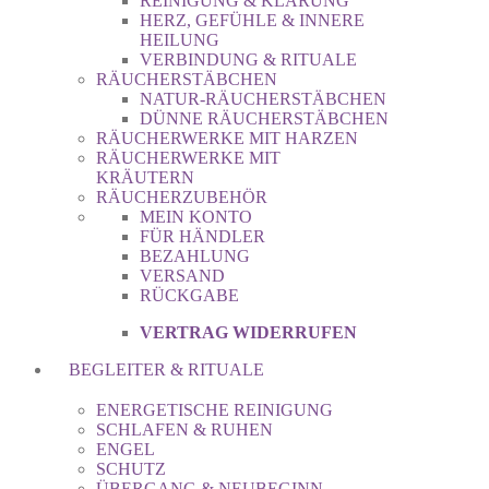
REINIGUNG & KLÄRUNG
HERZ, GEFÜHLE & INNERE
HEILUNG
VERBINDUNG & RITUALE
RÄUCHERSTÄBCHEN
NATUR-RÄUCHERSTÄBCHEN
DÜNNE RÄUCHERSTÄBCHEN
RÄUCHERWERKE MIT HARZEN
RÄUCHERWERKE MIT
KRÄUTERN
RÄUCHERZUBEHÖR
MEIN KONTO
FÜR HÄNDLER
BEZAHLUNG
VERSAND
RÜCKGABE
VERTRAG WIDERRUFEN
BEGLEITER & RITUALE
ENERGETISCHE REINIGUNG
SCHLAFEN & RUHEN
ENGEL
SCHUTZ
ÜBERGANG & NEUBEGINN