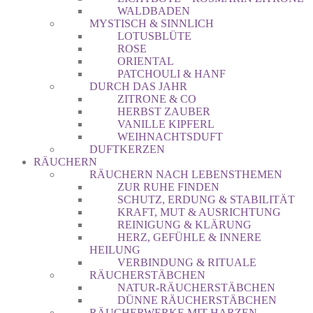
WALDBADEN
MYSTISCH & SINNLICH
LOTUSBLÜTE
ROSE
ORIENTAL
PATCHOULI & HANF
DURCH DAS JAHR
ZITRONE & CO
HERBST ZAUBER
VANILLE KIPFERL
WEIHNACHTSDUFT
DUFTKERZEN
RÄUCHERN
RÄUCHERN NACH LEBENSTHEMEN
ZUR RUHE FINDEN
SCHUTZ, ERDUNG & STABILITÄT
KRAFT, MUT & AUSRICHTUNG
REINIGUNG & KLÄRUNG
HERZ, GEFÜHLE & INNERE
HEILUNG
VERBINDUNG & RITUALE
RÄUCHERSTÄBCHEN
NATUR-RÄUCHERSTÄBCHEN
DÜNNE RÄUCHERSTÄBCHEN
RÄUCHERWERKE MIT HARZEN