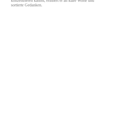
konzentrieren kannst, erinnert er an klare Worte und
sortierte Gedanken.