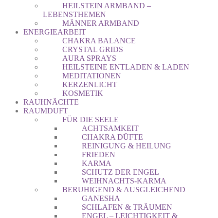
HEILSTEIN ARMBAND –
LEBENSTHEMEN
MÄNNER ARMBAND
ENERGIEARBEIT
CHAKRA BALANCE
CRYSTAL GRIDS
AURA SPRAYS
HEILSTEINE ENTLADEN & LADEN
MEDITATIONEN
KERZENLICHT
KOSMETIK
RAUHNÄCHTE
RAUMDUFT
FÜR DIE SEELE
ACHTSAMKEIT
CHAKRA DÜFTE
REINIGUNG & HEILUNG
FRIEDEN
KARMA
SCHUTZ DER ENGEL
WEIHNACHTS-KARMA
BERUHIGEND & AUSGLEICHEND
GANESHA
SCHLAFEN & TRÄUMEN
ENGEL – LEICHTIGKEIT &