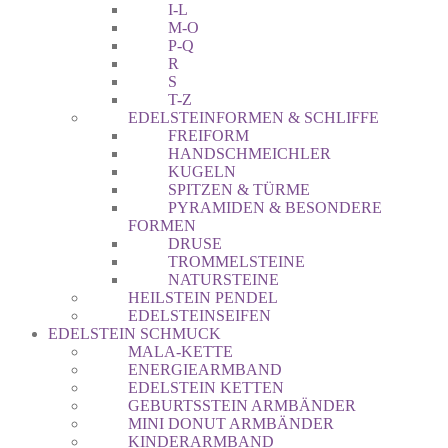
I-L
M-O
P-Q
R
S
T-Z
EDELSTEINFORMEN & SCHLIFFE
FREIFORM
HANDSCHMEICHLER
KUGELN
SPITZEN & TÜRME
PYRAMIDEN & BESONDERE
FORMEN
DRUSE
TROMMELSTEINE
NATURSTEINE
HEILSTEIN PENDEL
EDELSTEINSEIFEN
EDELSTEIN SCHMUCK
MALA-KETTE
ENERGIEARMBAND
EDELSTEIN KETTEN
GEBURTSSTEIN ARMBÄNDER
MINI DONUT ARMBÄNDER
KINDERARMBAND