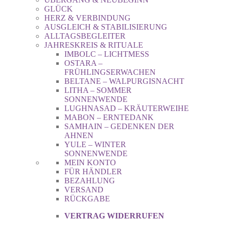
GLÜCK
HERZ & VERBINDUNG
AUSGLEICH & STABILISIERUNG
ALLTAGSBEGLEITER
JAHRESKREIS & RITUALE
IMBOLC – LICHTMESS
OSTARA –
FRÜHLINGSERWACHEN
BELTANE – WALPURGISNACHT
LITHA – SOMMER
SONNENWENDE
LUGHNASAD – KRÄUTERWEIHE
MABON – ERNTEDANK
SAMHAIN – GEDENKEN DER
AHNEN
YULE – WINTER
SONNENWENDE
MEIN KONTO
FÜR HÄNDLER
BEZAHLUNG
VERSAND
RÜCKGABE
VERTRAG WIDERRUFEN