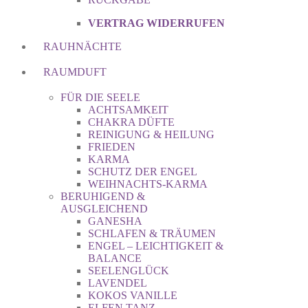
VERTRAG WIDERRUFEN
RAUHNÄCHTE
RAUMDUFT
FÜR DIE SEELE
ACHTSAMKEIT
CHAKRA DÜFTE
REINIGUNG & HEILUNG
FRIEDEN
KARMA
SCHUTZ DER ENGEL
WEIHNACHTS-KARMA
BERUHIGEND &
AUSGLEICHEND
GANESHA
SCHLAFEN & TRÄUMEN
ENGEL – LEICHTIGKEIT &
BALANCE
SEELENGLÜCK
LAVENDEL
KOKOS VANILLE
ELFEN TANZ