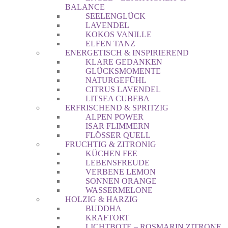
BALANCE
SEELENGLÜCK
LAVENDEL
KOKOS VANILLE
ELFEN TANZ
ENERGETISCH & INSPIRIEREND
KLARE GEDANKEN
GLÜCKSMOMENTE
NATURGEFÜHL
CITRUS LAVENDEL
LITSEA CUBEBA
ERFRISCHEND & SPRITZIG
ALPEN POWER
ISAR FLIMMERN
FLÖSSER QUELL
FRUCHTIG & ZITRONIG
KÜCHEN FEE
LEBENSFREUDE
VERBENE LEMON
SONNEN ORANGE
WASSERMELONE
HOLZIG & HARZIG
BUDDHA
KRAFTORT
LICHTBOTE – ROSMARIN ZITRONE