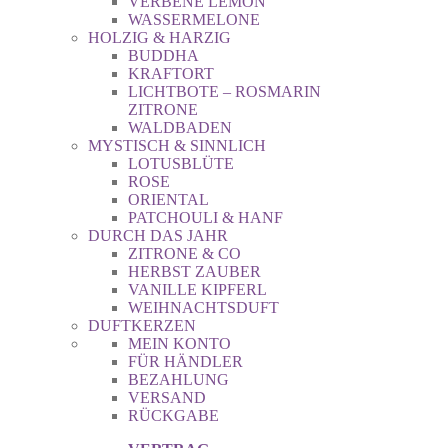
VERBENE LEMON
WASSERMELONE
HOLZIG & HARZIG
BUDDHA
KRAFTORT
LICHTBOTE – ROSMARIN
ZITRONE
WALDBADEN
MYSTISCH & SINNLICH
LOTUSBLÜTE
ROSE
ORIENTAL
PATCHOULI & HANF
DURCH DAS JAHR
ZITRONE & CO
HERBST ZAUBER
VANILLE KIPFERL
WEIHNACHTSDUFT
DUFTKERZEN
MEIN KONTO
FÜR HÄNDLER
BEZAHLUNG
VERSAND
RÜCKGABE