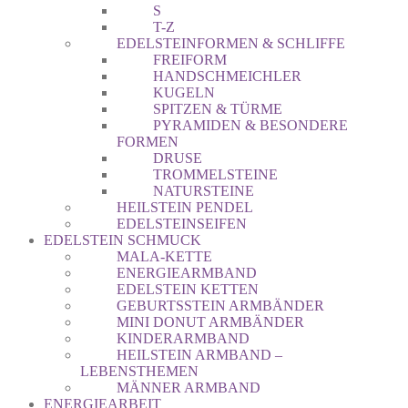
S
T-Z
EDELSTEINFORMEN & SCHLIFFE
FREIFORM
HANDSCHMEICHLER
KUGELN
SPITZEN & TÜRME
PYRAMIDEN & BESONDERE
FORMEN
DRUSE
TROMMELSTEINE
NATURSTEINE
HEILSTEIN PENDEL
EDELSTEINSEIFEN
EDELSTEIN SCHMUCK
MALA-KETTE
ENERGIEARMBAND
EDELSTEIN KETTEN
GEBURTSSTEIN ARMBÄNDER
MINI DONUT ARMBÄNDER
KINDERARMBAND
HEILSTEIN ARMBAND –
LEBENSTHEMEN
MÄNNER ARMBAND
ENERGIEARBEIT