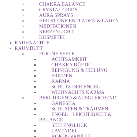
CHAKRA BALANCE
CRYSTAL GRIDS
AURA SPRAYS
HEILSTEINE ENTLADEN & LADEN
MEDITATIONEN
KERZENLICHT
KOSMETIK
RAUHNÄCHTE
RAUMDUFT
FÜR DIE SEELE
ACHTSAMKEIT
CHAKRA DÜFTE
REINIGUNG & HEILUNG
FRIEDEN
KARMA
SCHUTZ DER ENGEL
WEIHNACHTS-KARMA
BERUHIGEND & AUSGLEICHEND
GANESHA
SCHLAFEN & TRÄUMEN
ENGEL – LEICHTIGKEIT &
BALANCE
SEELENGLÜCK
LAVENDEL
KOKOS VANILLE