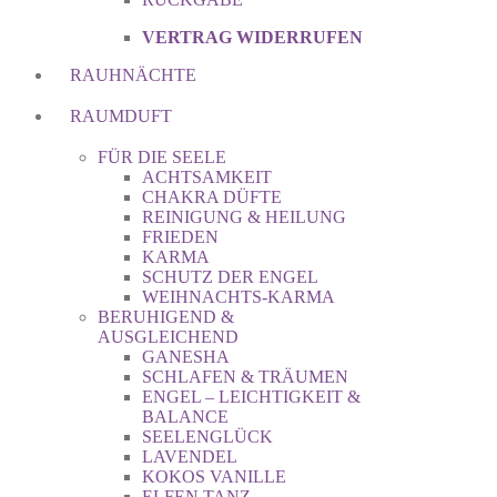
VERTRAG WIDERRUFEN
RAUHNÄCHTE
RAUMDUFT
FÜR DIE SEELE
ACHTSAMKEIT
CHAKRA DÜFTE
REINIGUNG & HEILUNG
FRIEDEN
KARMA
SCHUTZ DER ENGEL
WEIHNACHTS-KARMA
BERUHIGEND &
AUSGLEICHEND
GANESHA
SCHLAFEN & TRÄUMEN
ENGEL – LEICHTIGKEIT &
BALANCE
SEELENGLÜCK
LAVENDEL
KOKOS VANILLE
ELFEN TANZ