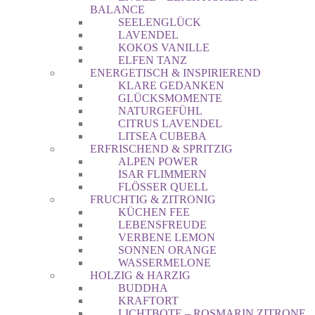
BALANCE
SEELENGLÜCK
LAVENDEL
KOKOS VANILLE
ELFEN TANZ
ENERGETISCH & INSPIRIEREND
KLARE GEDANKEN
GLÜCKSMOMENTE
NATURGEFÜHL
CITRUS LAVENDEL
LITSEA CUBEBA
ERFRISCHEND & SPRITZIG
ALPEN POWER
ISAR FLIMMERN
FLÖSSER QUELL
FRUCHTIG & ZITRONIG
KÜCHEN FEE
LEBENSFREUDE
VERBENE LEMON
SONNEN ORANGE
WASSERMELONE
HOLZIG & HARZIG
BUDDHA
KRAFTORT
LICHTBOTE – ROSMARIN ZITRONE