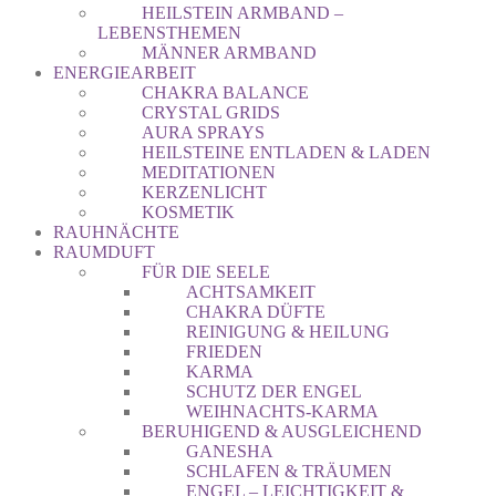
HEILSTEIN ARMBAND –
LEBENSTHEMEN
MÄNNER ARMBAND
ENERGIEARBEIT
CHAKRA BALANCE
CRYSTAL GRIDS
AURA SPRAYS
HEILSTEINE ENTLADEN & LADEN
MEDITATIONEN
KERZENLICHT
KOSMETIK
RAUHNÄCHTE
RAUMDUFT
FÜR DIE SEELE
ACHTSAMKEIT
CHAKRA DÜFTE
REINIGUNG & HEILUNG
FRIEDEN
KARMA
SCHUTZ DER ENGEL
WEIHNACHTS-KARMA
BERUHIGEND & AUSGLEICHEND
GANESHA
SCHLAFEN & TRÄUMEN
ENGEL – LEICHTIGKEIT &