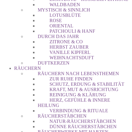
WALDBADEN
MYSTISCH & SINNLICH
LOTUSBLÜTE
ROSE
ORIENTAL
PATCHOULI & HANF
DURCH DAS JAHR
ZITRONE & CO
HERBST ZAUBER
VANILLE KIPFERL
WEIHNACHTSDUFT
DUFTKERZEN
RÄUCHERN
RÄUCHERN NACH LEBENSTHEMEN
ZUR RUHE FINDEN
SCHUTZ, ERDUNG & STABILITÄT
KRAFT, MUT & AUSRICHTUNG
REINIGUNG & KLÄRUNG
HERZ, GEFÜHLE & INNERE
HEILUNG
VERBINDUNG & RITUALE
RÄUCHERSTÄBCHEN
NATUR-RÄUCHERSTÄBCHEN
DÜNNE RÄUCHERSTÄBCHEN
RÄUCHERWERKE MIT HARZEN