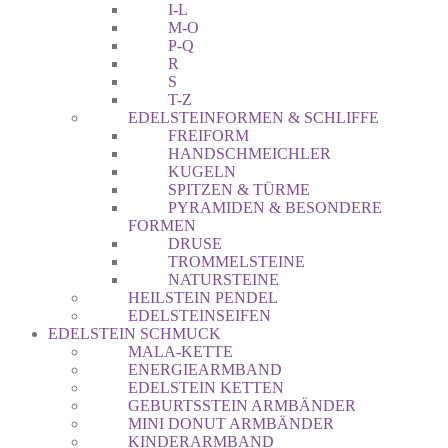
I-L
M-O
P-Q
R
S
T-Z
EDELSTEINFORMEN & SCHLIFFE
FREIFORM
HANDSCHMEICHLER
KUGELN
SPITZEN & TÜRME
PYRAMIDEN & BESONDERE
FORMEN
DRUSE
TROMMELSTEINE
NATURSTEINE
HEILSTEIN PENDEL
EDELSTEINSEIFEN
EDELSTEIN SCHMUCK
MALA-KETTE
ENERGIEARMBAND
EDELSTEIN KETTEN
GEBURTSSTEIN ARMBÄNDER
MINI DONUT ARMBÄNDER
KINDERARMBAND