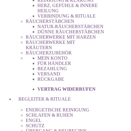
REINIGUNG & KLÄRUNG
HERZ, GEFÜHLE & INNERE
HEILUNG
VERBINDUNG & RITUALE
RÄUCHERSTÄBCHEN
NATUR-RÄUCHERSTÄBCHEN
DÜNNE RÄUCHERSTÄBCHEN
RÄUCHERWERKE MIT HARZEN
RÄUCHERWERKE MIT
KRÄUTERN
RÄUCHERZUBEHÖR
MEIN KONTO
FÜR HÄNDLER
BEZAHLUNG
VERSAND
RÜCKGABE
VERTRAG WIDERRUFEN
BEGLEITER & RITUALE
ENERGETISCHE REINIGUNG
SCHLAFEN & RUHEN
ENGEL
SCHUTZ
ÜBERGANG & NEUBEGINN