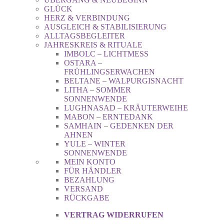
GLÜCK
HERZ & VERBINDUNG
AUSGLEICH & STABILISIERUNG
ALLTAGSBEGLEITER
JAHRESKREIS & RITUALE
IMBOLC – LICHTMESS
OSTARA –
FRÜHLINGSERWACHEN
BELTANE – WALPURGISNACHT
LITHA – SOMMER
SONNENWENDE
LUGHNASAD – KRÄUTERWEIHE
MABON – ERNTEDANK
SAMHAIN – GEDENKEN DER
AHNEN
YULE – WINTER
SONNENWENDE
MEIN KONTO
FÜR HÄNDLER
BEZAHLUNG
VERSAND
RÜCKGABE
VERTRAG WIDERRUFEN