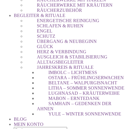
RÄUCHERWERKE MIT KRÄUTERN
RÄUCHERZUBEHÖR
BEGLEITER & RITUALE
ENERGETISCHE REINIGUNG
SCHLAFEN & RUHEN
ENGEL
SCHUTZ
ÜBERGANG & NEUBEGINN
GLÜCK
HERZ & VERBINDUNG
AUSGLEICH & STABILISIERUNG
ALLTAGSBEGLEITER
JAHRESKREIS & RITUALE
IMBOLC – LICHTMESS
OSTARA – FRÜHLINGSERWACHEN
BELTANE – WALPURGISNACHT
LITHA – SOMMER SONNENWENDE
LUGHNASAD – KRÄUTERWEIHE
MABON – ERNTEDANK
SAMHAIN – GEDENKEN DER
AHNEN
YULE – WINTER SONNENWENDE
BLOG
MEIN KONTO