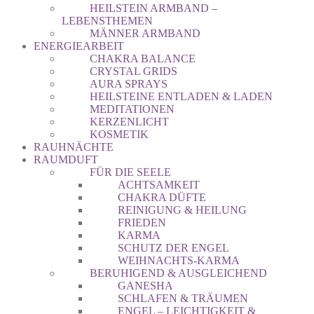
HEILSTEIN ARMBAND –
LEBENSTHEMEN
MÄNNER ARMBAND
ENERGIEARBEIT
CHAKRA BALANCE
CRYSTAL GRIDS
AURA SPRAYS
HEILSTEINE ENTLADEN & LADEN
MEDITATIONEN
KERZENLICHT
KOSMETIK
RAUHNÄCHTE
RAUMDUFT
FÜR DIE SEELE
ACHTSAMKEIT
CHAKRA DÜFTE
REINIGUNG & HEILUNG
FRIEDEN
KARMA
SCHUTZ DER ENGEL
WEIHNACHTS-KARMA
BERUHIGEND & AUSGLEICHEND
GANESHA
SCHLAFEN & TRÄUMEN
ENGEL – LEICHTIGKEIT &