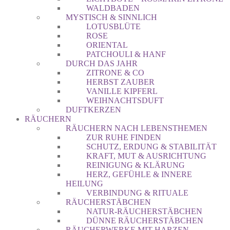
WALDBADEN
MYSTISCH & SINNLICH
LOTUSBLÜTE
ROSE
ORIENTAL
PATCHOULI & HANF
DURCH DAS JAHR
ZITRONE & CO
HERBST ZAUBER
VANILLE KIPFERL
WEIHNACHTSDUFT
DUFTKERZEN
RÄUCHERN
RÄUCHERN NACH LEBENSTHEMEN
ZUR RUHE FINDEN
SCHUTZ, ERDUNG & STABILITÄT
KRAFT, MUT & AUSRICHTUNG
REINIGUNG & KLÄRUNG
HERZ, GEFÜHLE & INNERE
HEILUNG
VERBINDUNG & RITUALE
RÄUCHERSTÄBCHEN
NATUR-RÄUCHERSTÄBCHEN
DÜNNE RÄUCHERSTÄBCHEN
RÄUCHERWERKE MIT HARZEN