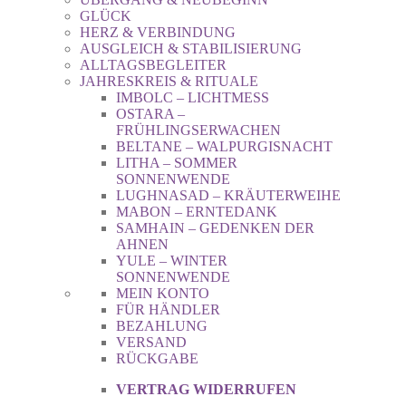
GLÜCK
HERZ & VERBINDUNG
AUSGLEICH & STABILISIERUNG
ALLTAGSBEGLEITER
JAHRESKREIS & RITUALE
IMBOLC – LICHTMESS
OSTARA –
FRÜHLINGSERWACHEN
BELTANE – WALPURGISNACHT
LITHA – SOMMER
SONNENWENDE
LUGHNASAD – KRÄUTERWEIHE
MABON – ERNTEDANK
SAMHAIN – GEDENKEN DER
AHNEN
YULE – WINTER
SONNENWENDE
MEIN KONTO
FÜR HÄNDLER
BEZAHLUNG
VERSAND
RÜCKGABE
VERTRAG WIDERRUFEN