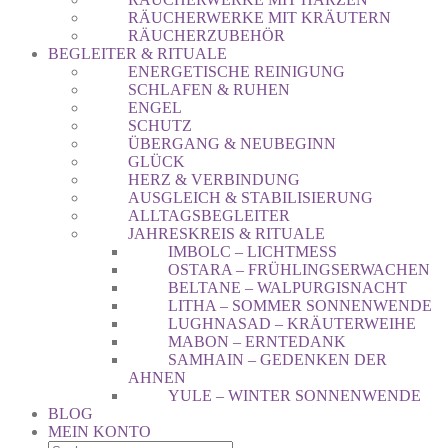
RÄUCHERWERKE MIT KRÄUTERN
RÄUCHERZUBEHÖR
BEGLEITER & RITUALE
ENERGETISCHE REINIGUNG
SCHLAFEN & RUHEN
ENGEL
SCHUTZ
ÜBERGANG & NEUBEGINN
GLÜCK
HERZ & VERBINDUNG
AUSGLEICH & STABILISIERUNG
ALLTAGSBEGLEITER
JAHRESKREIS & RITUALE
IMBOLC – LICHTMESS
OSTARA – FRÜHLINGSERWACHEN
BELTANE – WALPURGISNACHT
LITHA – SOMMER SONNENWENDE
LUGHNASAD – KRÄUTERWEIHE
MABON – ERNTEDANK
SAMHAIN – GEDENKEN DER
AHNEN
YULE – WINTER SONNENWENDE
BLOG
MEIN KONTO