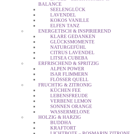
BALANCE
SEELENGLÜCK
LAVENDEL
KOKOS VANILLE
ELFEN TANZ
ENERGETISCH & INSPIRIEREND
KLARE GEDANKEN
GLÜCKSMOMENTE
NATURGEFÜHL
CITRUS LAVENDEL
LITSEA CUBEBA
ERFRISCHEND & SPRITZIG
ALPEN POWER
ISAR FLIMMERN
FLÖSSER QUELL
FRUCHTIG & ZITRONIG
KÜCHEN FEE
LEBENSFREUDE
VERBENE LEMON
SONNEN ORANGE
WASSERMELONE
HOLZIG & HARZIG
BUDDHA
KRAFTORT
LICHTBOTE – ROSMARIN ZITRONE