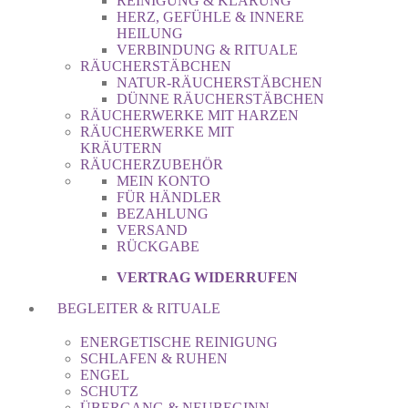
REINIGUNG & KLÄRUNG
HERZ, GEFÜHLE & INNERE
HEILUNG
VERBINDUNG & RITUALE
RÄUCHERSTÄBCHEN
NATUR-RÄUCHERSTÄBCHEN
DÜNNE RÄUCHERSTÄBCHEN
RÄUCHERWERKE MIT HARZEN
RÄUCHERWERKE MIT
KRÄUTERN
RÄUCHERZUBEHÖR
MEIN KONTO
FÜR HÄNDLER
BEZAHLUNG
VERSAND
RÜCKGABE
VERTRAG WIDERRUFEN
BEGLEITER & RITUALE
ENERGETISCHE REINIGUNG
SCHLAFEN & RUHEN
ENGEL
SCHUTZ
ÜBERGANG & NEUBEGINN