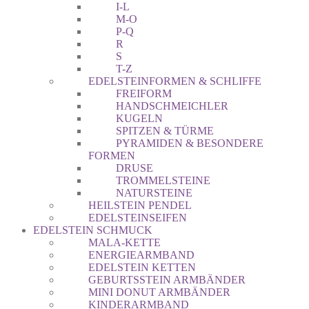
I-L
M-O
P-Q
R
S
T-Z
EDELSTEINFORMEN & SCHLIFFE
FREIFORM
HANDSCHMEICHLER
KUGELN
SPITZEN & TÜRME
PYRAMIDEN & BESONDERE
FORMEN
DRUSE
TROMMELSTEINE
NATURSTEINE
HEILSTEIN PENDEL
EDELSTEINSEIFEN
EDELSTEIN SCHMUCK
MALA-KETTE
ENERGIEARMBAND
EDELSTEIN KETTEN
GEBURTSSTEIN ARMBÄNDER
MINI DONUT ARMBÄNDER
KINDERARMBAND