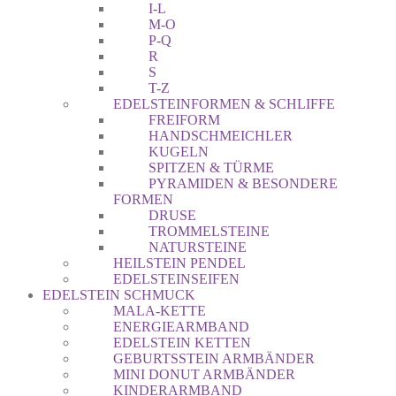
I-L
M-O
P-Q
R
S
T-Z
EDELSTEINFORMEN & SCHLIFFE
FREIFORM
HANDSCHMEICHLER
KUGELN
SPITZEN & TÜRME
PYRAMIDEN & BESONDERE
FORMEN
DRUSE
TROMMELSTEINE
NATURSTEINE
HEILSTEIN PENDEL
EDELSTEINSEIFEN
EDELSTEIN SCHMUCK
MALA-KETTE
ENERGIEARMBAND
EDELSTEIN KETTEN
GEBURTSSTEIN ARMBÄNDER
MINI DONUT ARMBÄNDER
KINDERARMBAND