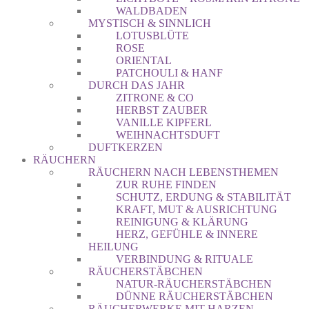
WALDBADEN
MYSTISCH & SINNLICH
LOTUSBLÜTE
ROSE
ORIENTAL
PATCHOULI & HANF
DURCH DAS JAHR
ZITRONE & CO
HERBST ZAUBER
VANILLE KIPFERL
WEIHNACHTSDUFT
DUFTKERZEN
RÄUCHERN
RÄUCHERN NACH LEBENSTHEMEN
ZUR RUHE FINDEN
SCHUTZ, ERDUNG & STABILITÄT
KRAFT, MUT & AUSRICHTUNG
REINIGUNG & KLÄRUNG
HERZ, GEFÜHLE & INNERE
HEILUNG
VERBINDUNG & RITUALE
RÄUCHERSTÄBCHEN
NATUR-RÄUCHERSTÄBCHEN
DÜNNE RÄUCHERSTÄBCHEN
RÄUCHERWERKE MIT HARZEN