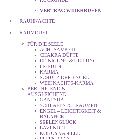
VERTRAG WIDERRUFEN
RAUHNÄCHTE
RAUMDUFT
FÜR DIE SEELE
ACHTSAMKEIT
CHAKRA DÜFTE
REINIGUNG & HEILUNG
FRIEDEN
KARMA
SCHUTZ DER ENGEL
WEIHNACHTS-KARMA
BERUHIGEND &
AUSGLEICHEND
GANESHA
SCHLAFEN & TRÄUMEN
ENGEL – LEICHTIGKEIT &
BALANCE
SEELENGLÜCK
LAVENDEL
KOKOS VANILLE
ELFEN TANZ