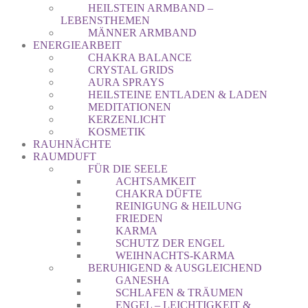
HEILSTEIN ARMBAND –
LEBENSTHEMEN
MÄNNER ARMBAND
ENERGIEARBEIT
CHAKRA BALANCE
CRYSTAL GRIDS
AURA SPRAYS
HEILSTEINE ENTLADEN & LADEN
MEDITATIONEN
KERZENLICHT
KOSMETIK
RAUHNÄCHTE
RAUMDUFT
FÜR DIE SEELE
ACHTSAMKEIT
CHAKRA DÜFTE
REINIGUNG & HEILUNG
FRIEDEN
KARMA
SCHUTZ DER ENGEL
WEIHNACHTS-KARMA
BERUHIGEND & AUSGLEICHEND
GANESHA
SCHLAFEN & TRÄUMEN
ENGEL – LEICHTIGKEIT &