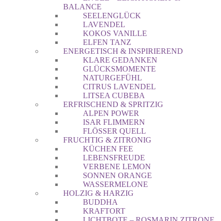
BALANCE
SEELENGLÜCK
LAVENDEL
KOKOS VANILLE
ELFEN TANZ
ENERGETISCH & INSPIRIEREND
KLARE GEDANKEN
GLÜCKSMOMENTE
NATURGEFÜHL
CITRUS LAVENDEL
LITSEA CUBEBA
ERFRISCHEND & SPRITZIG
ALPEN POWER
ISAR FLIMMERN
FLÖSSER QUELL
FRUCHTIG & ZITRONIG
KÜCHEN FEE
LEBENSFREUDE
VERBENE LEMON
SONNEN ORANGE
WASSERMELONE
HOLZIG & HARZIG
BUDDHA
KRAFTORT
LICHTBOTE – ROSMARIN ZITRONE