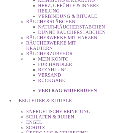
REINIGUNG & KLÄRUNG
HERZ, GEFÜHLE & INNERE
HEILUNG
VERBINDUNG & RITUALE
RÄUCHERSTÄBCHEN
NATUR-RÄUCHERSTÄBCHEN
DÜNNE RÄUCHERSTÄBCHEN
RÄUCHERWERKE MIT HARZEN
RÄUCHERWERKE MIT
KRÄUTERN
RÄUCHERZUBEHÖR
MEIN KONTO
FÜR HÄNDLER
BEZAHLUNG
VERSAND
RÜCKGABE
VERTRAG WIDERRUFEN
BEGLEITER & RITUALE
ENERGETISCHE REINIGUNG
SCHLAFEN & RUHEN
ENGEL
SCHUTZ
ÜBERGANG & NEUBEGINN