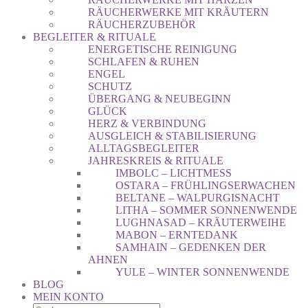
RÄUCHERWERKE MIT KRÄUTERN
RÄUCHERZUBEHÖR
BEGLEITER & RITUALE
ENERGETISCHE REINIGUNG
SCHLAFEN & RUHEN
ENGEL
SCHUTZ
ÜBERGANG & NEUBEGINN
GLÜCK
HERZ & VERBINDUNG
AUSGLEICH & STABILISIERUNG
ALLTAGSBEGLEITER
JAHRESKREIS & RITUALE
IMBOLC – LICHTMESS
OSTARA – FRÜHLINGSERWACHEN
BELTANE – WALPURGISNACHT
LITHA – SOMMER SONNENWENDE
LUGHNASAD – KRÄUTERWEIHE
MABON – ERNTEDANK
SAMHAIN – GEDENKEN DER
AHNEN
YULE – WINTER SONNENWENDE
BLOG
MEIN KONTO