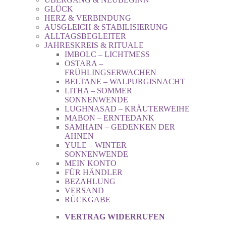
GLÜCK
HERZ & VERBINDUNG
AUSGLEICH & STABILISIERUNG
ALLTAGSBEGLEITER
JAHRESKREIS & RITUALE
IMBOLC – LICHTMESS
OSTARA –
FRÜHLINGSERWACHEN
BELTANE – WALPURGISNACHT
LITHA – SOMMER
SONNENWENDE
LUGHNASAD – KRÄUTERWEIHE
MABON – ERNTEDANK
SAMHAIN – GEDENKEN DER
AHNEN
YULE – WINTER
SONNENWENDE
MEIN KONTO
FÜR HÄNDLER
BEZAHLUNG
VERSAND
RÜCKGABE
VERTRAG WIDERRUFEN