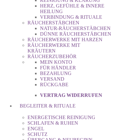
REINIGUNG & KLÄRUNG
HERZ, GEFÜHLE & INNERE
HEILUNG
VERBINDUNG & RITUALE
RÄUCHERSTÄBCHEN
NATUR-RÄUCHERSTÄBCHEN
DÜNNE RÄUCHERSTÄBCHEN
RÄUCHERWERKE MIT HARZEN
RÄUCHERWERKE MIT
KRÄUTERN
RÄUCHERZUBEHÖR
MEIN KONTO
FÜR HÄNDLER
BEZAHLUNG
VERSAND
RÜCKGABE
VERTRAG WIDERRUFEN
BEGLEITER & RITUALE
ENERGETISCHE REINIGUNG
SCHLAFEN & RUHEN
ENGEL
SCHUTZ
ÜBERGANG & NEUBEGINN