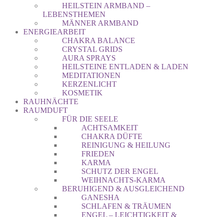
HEILSTEIN ARMBAND –
LEBENSTHEMEN
MÄNNER ARMBAND
ENERGIEARBEIT
CHAKRA BALANCE
CRYSTAL GRIDS
AURA SPRAYS
HEILSTEINE ENTLADEN & LADEN
MEDITATIONEN
KERZENLICHT
KOSMETIK
RAUHNÄCHTE
RAUMDUFT
FÜR DIE SEELE
ACHTSAMKEIT
CHAKRA DÜFTE
REINIGUNG & HEILUNG
FRIEDEN
KARMA
SCHUTZ DER ENGEL
WEIHNACHTS-KARMA
BERUHIGEND & AUSGLEICHEND
GANESHA
SCHLAFEN & TRÄUMEN
ENGEL – LEICHTIGKEIT &