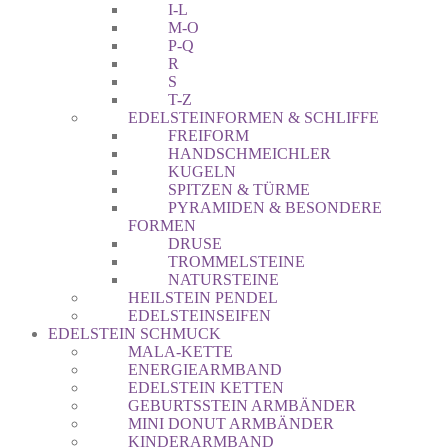
I-L
M-O
P-Q
R
S
T-Z
EDELSTEINFORMEN & SCHLIFFE
FREIFORM
HANDSCHMEICHLER
KUGELN
SPITZEN & TÜRME
PYRAMIDEN & BESONDERE
FORMEN
DRUSE
TROMMELSTEINE
NATURSTEINE
HEILSTEIN PENDEL
EDELSTEINSEIFEN
EDELSTEIN SCHMUCK
MALA-KETTE
ENERGIEARMBAND
EDELSTEIN KETTEN
GEBURTSSTEIN ARMBÄNDER
MINI DONUT ARMBÄNDER
KINDERARMBAND