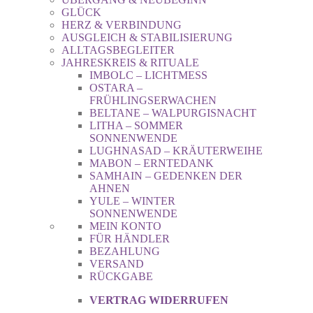
GLÜCK
HERZ & VERBINDUNG
AUSGLEICH & STABILISIERUNG
ALLTAGSBEGLEITER
JAHRESKREIS & RITUALE
IMBOLC – LICHTMESS
OSTARA –
FRÜHLINGSERWACHEN
BELTANE – WALPURGISNACHT
LITHA – SOMMER
SONNENWENDE
LUGHNASAD – KRÄUTERWEIHE
MABON – ERNTEDANK
SAMHAIN – GEDENKEN DER
AHNEN
YULE – WINTER
SONNENWENDE
MEIN KONTO
FÜR HÄNDLER
BEZAHLUNG
VERSAND
RÜCKGABE
VERTRAG WIDERRUFEN