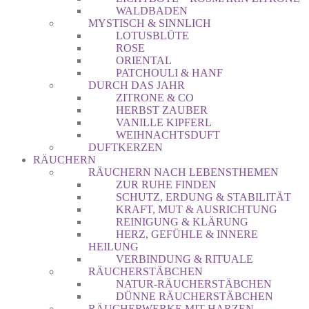
WALDBADEN
MYSTISCH & SINNLICH
LOTUSBLÜTE
ROSE
ORIENTAL
PATCHOULI & HANF
DURCH DAS JAHR
ZITRONE & CO
HERBST ZAUBER
VANILLE KIPFERL
WEIHNACHTSDUFT
DUFTKERZEN
RÄUCHERN
RÄUCHERN NACH LEBENSTHEMEN
ZUR RUHE FINDEN
SCHUTZ, ERDUNG & STABILITÄT
KRAFT, MUT & AUSRICHTUNG
REINIGUNG & KLÄRUNG
HERZ, GEFÜHLE & INNERE
HEILUNG
VERBINDUNG & RITUALE
RÄUCHERSTÄBCHEN
NATUR-RÄUCHERSTÄBCHEN
DÜNNE RÄUCHERSTÄBCHEN
RÄUCHERWERKE MIT HARZEN