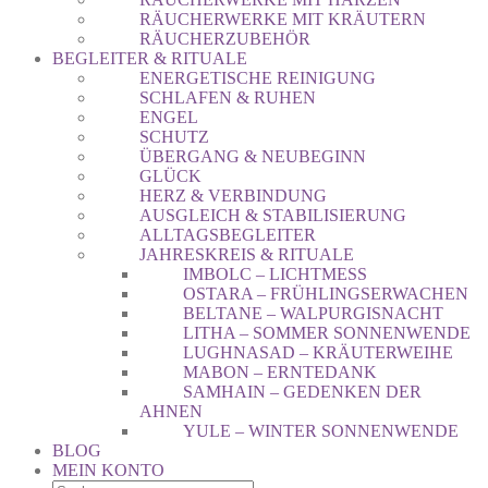
RÄUCHERWERKE MIT KRÄUTERN
RÄUCHERZUBEHÖR
BEGLEITER & RITUALE
ENERGETISCHE REINIGUNG
SCHLAFEN & RUHEN
ENGEL
SCHUTZ
ÜBERGANG & NEUBEGINN
GLÜCK
HERZ & VERBINDUNG
AUSGLEICH & STABILISIERUNG
ALLTAGSBEGLEITER
JAHRESKREIS & RITUALE
IMBOLC – LICHTMESS
OSTARA – FRÜHLINGSERWACHEN
BELTANE – WALPURGISNACHT
LITHA – SOMMER SONNENWENDE
LUGHNASAD – KRÄUTERWEIHE
MABON – ERNTEDANK
SAMHAIN – GEDENKEN DER
AHNEN
YULE – WINTER SONNENWENDE
BLOG
MEIN KONTO