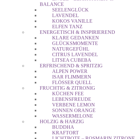
BALANCE
SEELENGLÜCK
LAVENDEL
KOKOS VANILLE
ELFEN TANZ
ENERGETISCH & INSPIRIEREND
KLARE GEDANKEN
GLÜCKSMOMENTE
NATURGEFÜHL
CITRUS LAVENDEL
LITSEA CUBEBA
ERFRISCHEND & SPRITZIG
ALPEN POWER
ISAR FLIMMERN
FLÖSSER QUELL
FRUCHTIG & ZITRONIG
KÜCHEN FEE
LEBENSFREUDE
VERBENE LEMON
SONNEN ORANGE
WASSERMELONE
HOLZIG & HARZIG
BUDDHA
KRAFTORT
LICHTBOTE – ROSMARIN ZITRONE