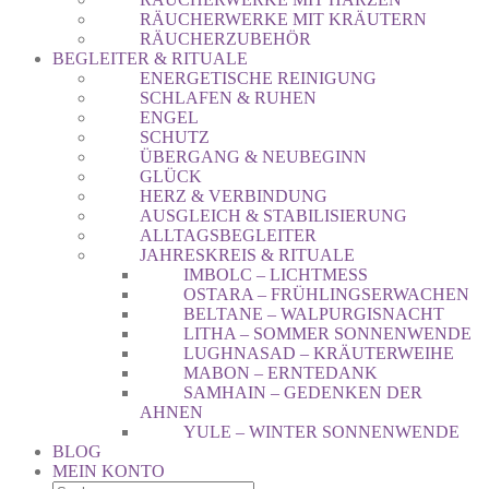
RÄUCHERWERKE MIT KRÄUTERN
RÄUCHERZUBEHÖR
BEGLEITER & RITUALE
ENERGETISCHE REINIGUNG
SCHLAFEN & RUHEN
ENGEL
SCHUTZ
ÜBERGANG & NEUBEGINN
GLÜCK
HERZ & VERBINDUNG
AUSGLEICH & STABILISIERUNG
ALLTAGSBEGLEITER
JAHRESKREIS & RITUALE
IMBOLC – LICHTMESS
OSTARA – FRÜHLINGSERWACHEN
BELTANE – WALPURGISNACHT
LITHA – SOMMER SONNENWENDE
LUGHNASAD – KRÄUTERWEIHE
MABON – ERNTEDANK
SAMHAIN – GEDENKEN DER
AHNEN
YULE – WINTER SONNENWENDE
BLOG
MEIN KONTO