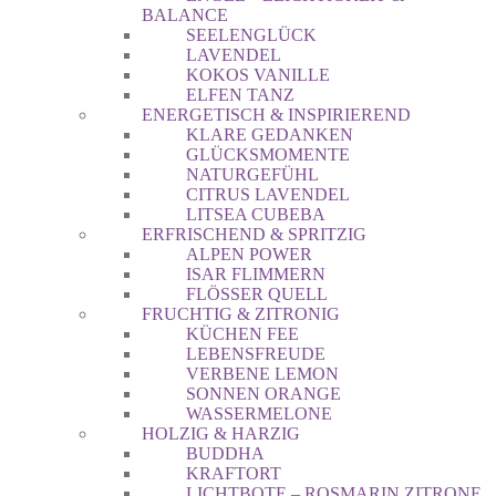
BALANCE
SEELENGLÜCK
LAVENDEL
KOKOS VANILLE
ELFEN TANZ
ENERGETISCH & INSPIRIEREND
KLARE GEDANKEN
GLÜCKSMOMENTE
NATURGEFÜHL
CITRUS LAVENDEL
LITSEA CUBEBA
ERFRISCHEND & SPRITZIG
ALPEN POWER
ISAR FLIMMERN
FLÖSSER QUELL
FRUCHTIG & ZITRONIG
KÜCHEN FEE
LEBENSFREUDE
VERBENE LEMON
SONNEN ORANGE
WASSERMELONE
HOLZIG & HARZIG
BUDDHA
KRAFTORT
LICHTBOTE – ROSMARIN ZITRONE