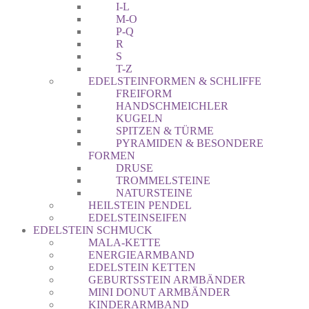
I-L
M-O
P-Q
R
S
T-Z
EDELSTEINFORMEN & SCHLIFFE
FREIFORM
HANDSCHMEICHLER
KUGELN
SPITZEN & TÜRME
PYRAMIDEN & BESONDERE
FORMEN
DRUSE
TROMMELSTEINE
NATURSTEINE
HEILSTEIN PENDEL
EDELSTEINSEIFEN
EDELSTEIN SCHMUCK
MALA-KETTE
ENERGIEARMBAND
EDELSTEIN KETTEN
GEBURTSSTEIN ARMBÄNDER
MINI DONUT ARMBÄNDER
KINDERARMBAND