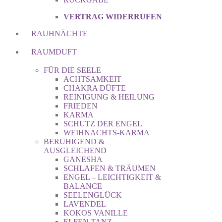
VERTRAG WIDERRUFEN
RAUHNÄCHTE
RAUMDUFT
FÜR DIE SEELE
ACHTSAMKEIT
CHAKRA DÜFTE
REINIGUNG & HEILUNG
FRIEDEN
KARMA
SCHUTZ DER ENGEL
WEIHNACHTS-KARMA
BERUHIGEND &
AUSGLEICHEND
GANESHA
SCHLAFEN & TRÄUMEN
ENGEL – LEICHTIGKEIT &
BALANCE
SEELENGLÜCK
LAVENDEL
KOKOS VANILLE
ELFEN TANZ