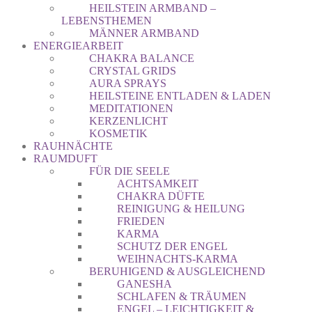
HEILSTEIN ARMBAND –
LEBENSTHEMEN
MÄNNER ARMBAND
ENERGIEARBEIT
CHAKRA BALANCE
CRYSTAL GRIDS
AURA SPRAYS
HEILSTEINE ENTLADEN & LADEN
MEDITATIONEN
KERZENLICHT
KOSMETIK
RAUHNÄCHTE
RAUMDUFT
FÜR DIE SEELE
ACHTSAMKEIT
CHAKRA DÜFTE
REINIGUNG & HEILUNG
FRIEDEN
KARMA
SCHUTZ DER ENGEL
WEIHNACHTS-KARMA
BERUHIGEND & AUSGLEICHEND
GANESHA
SCHLAFEN & TRÄUMEN
ENGEL – LEICHTIGKEIT &