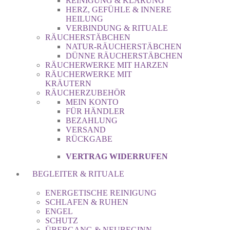
REINIGUNG & KLÄRUNG
HERZ, GEFÜHLE & INNERE
HEILUNG
VERBINDUNG & RITUALE
RÄUCHERSTÄBCHEN
NATUR-RÄUCHERSTÄBCHEN
DÜNNE RÄUCHERSTÄBCHEN
RÄUCHERWERKE MIT HARZEN
RÄUCHERWERKE MIT
KRÄUTERN
RÄUCHERZUBEHÖR
MEIN KONTO
FÜR HÄNDLER
BEZAHLUNG
VERSAND
RÜCKGABE
VERTRAG WIDERRUFEN
BEGLEITER & RITUALE
ENERGETISCHE REINIGUNG
SCHLAFEN & RUHEN
ENGEL
SCHUTZ
ÜBERGANG & NEUBEGINN