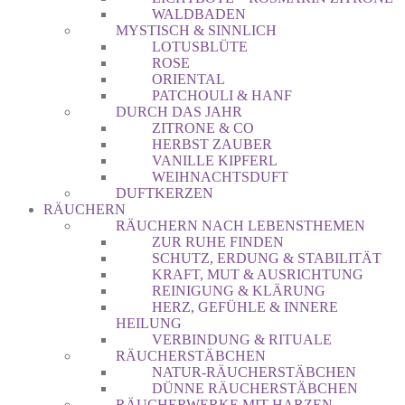
WALDBADEN
MYSTISCH & SINNLICH
LOTUSBLÜTE
ROSE
ORIENTAL
PATCHOULI & HANF
DURCH DAS JAHR
ZITRONE & CO
HERBST ZAUBER
VANILLE KIPFERL
WEIHNACHTSDUFT
DUFTKERZEN
RÄUCHERN
RÄUCHERN NACH LEBENSTHEMEN
ZUR RUHE FINDEN
SCHUTZ, ERDUNG & STABILITÄT
KRAFT, MUT & AUSRICHTUNG
REINIGUNG & KLÄRUNG
HERZ, GEFÜHLE & INNERE
HEILUNG
VERBINDUNG & RITUALE
RÄUCHERSTÄBCHEN
NATUR-RÄUCHERSTÄBCHEN
DÜNNE RÄUCHERSTÄBCHEN
RÄUCHERWERKE MIT HARZEN