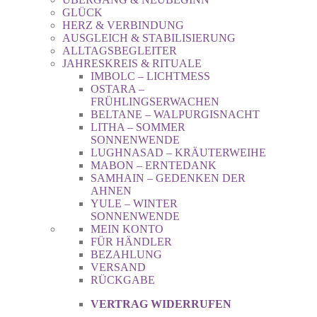
GLÜCK
HERZ & VERBINDUNG
AUSGLEICH & STABILISIERUNG
ALLTAGSBEGLEITER
JAHRESKREIS & RITUALE
IMBOLC – LICHTMESS
OSTARA –
FRÜHLINGSERWACHEN
BELTANE – WALPURGISNACHT
LITHA – SOMMER
SONNENWENDE
LUGHNASAD – KRÄUTERWEIHE
MABON – ERNTEDANK
SAMHAIN – GEDENKEN DER
AHNEN
YULE – WINTER
SONNENWENDE
MEIN KONTO
FÜR HÄNDLER
BEZAHLUNG
VERSAND
RÜCKGABE
VERTRAG WIDERRUFEN