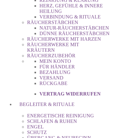
REINIGUNG & KLÄRUNG
HERZ, GEFÜHLE & INNERE
HEILUNG
VERBINDUNG & RITUALE
RÄUCHERSTÄBCHEN
NATUR-RÄUCHERSTÄBCHEN
DÜNNE RÄUCHERSTÄBCHEN
RÄUCHERWERKE MIT HARZEN
RÄUCHERWERKE MIT
KRÄUTERN
RÄUCHERZUBEHÖR
MEIN KONTO
FÜR HÄNDLER
BEZAHLUNG
VERSAND
RÜCKGABE
VERTRAG WIDERRUFEN
BEGLEITER & RITUALE
ENERGETISCHE REINIGUNG
SCHLAFEN & RUHEN
ENGEL
SCHUTZ
ÜBERGANG & NEUBEGINN