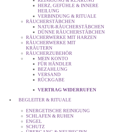
REINIGUNG & KLÄRUNG
HERZ, GEFÜHLE & INNERE
HEILUNG
VERBINDUNG & RITUALE
RÄUCHERSTÄBCHEN
NATUR-RÄUCHERSTÄBCHEN
DÜNNE RÄUCHERSTÄBCHEN
RÄUCHERWERKE MIT HARZEN
RÄUCHERWERKE MIT
KRÄUTERN
RÄUCHERZUBEHÖR
MEIN KONTO
FÜR HÄNDLER
BEZAHLUNG
VERSAND
RÜCKGABE
VERTRAG WIDERRUFEN
BEGLEITER & RITUALE
ENERGETISCHE REINIGUNG
SCHLAFEN & RUHEN
ENGEL
SCHUTZ
ÜBERGANG & NEUBEGINN