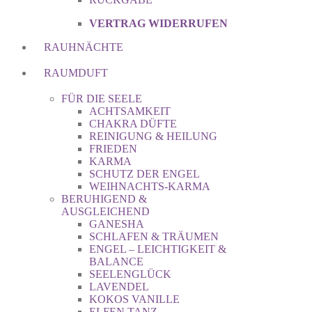
VERTRAG WIDERRUFEN
RAUHNÄCHTE
RAUMDUFT
FÜR DIE SEELE
ACHTSAMKEIT
CHAKRA DÜFTE
REINIGUNG & HEILUNG
FRIEDEN
KARMA
SCHUTZ DER ENGEL
WEIHNACHTS-KARMA
BERUHIGEND &
AUSGLEICHEND
GANESHA
SCHLAFEN & TRÄUMEN
ENGEL – LEICHTIGKEIT &
BALANCE
SEELENGLÜCK
LAVENDEL
KOKOS VANILLE
ELFEN TANZ