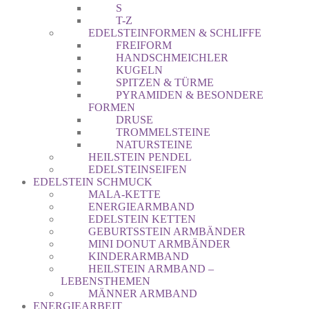
S
T-Z
EDELSTEINFORMEN & SCHLIFFE
FREIFORM
HANDSCHMEICHLER
KUGELN
SPITZEN & TÜRME
PYRAMIDEN & BESONDERE
FORMEN
DRUSE
TROMMELSTEINE
NATURSTEINE
HEILSTEIN PENDEL
EDELSTEINSEIFEN
EDELSTEIN SCHMUCK
MALA-KETTE
ENERGIEARMBAND
EDELSTEIN KETTEN
GEBURTSSTEIN ARMBÄNDER
MINI DONUT ARMBÄNDER
KINDERARMBAND
HEILSTEIN ARMBAND –
LEBENSTHEMEN
MÄNNER ARMBAND
ENERGIEARBEIT