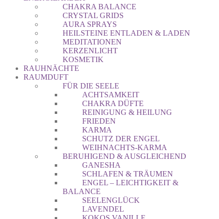
CHAKRA BALANCE
CRYSTAL GRIDS
AURA SPRAYS
HEILSTEINE ENTLADEN & LADEN
MEDITATIONEN
KERZENLICHT
KOSMETIK
RAUHNÄCHTE
RAUMDUFT
FÜR DIE SEELE
ACHTSAMKEIT
CHAKRA DÜFTE
REINIGUNG & HEILUNG
FRIEDEN
KARMA
SCHUTZ DER ENGEL
WEIHNACHTS-KARMA
BERUHIGEND & AUSGLEICHEND
GANESHA
SCHLAFEN & TRÄUMEN
ENGEL – LEICHTIGKEIT &
BALANCE
SEELENGLÜCK
LAVENDEL
KOKOS VANILLE