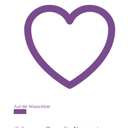
Auf die Wunschliste
Dieses
Details
Produkt
weist
mehrere