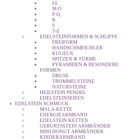
I-L
M-O
P-Q
R
S
T-Z
EDELSTEINFORMEN & SCHLIFFE
FREIFORM
HANDSCHMEICHLER
KUGELN
SPITZEN & TÜRME
PYRAMIDEN & BESONDERE
FORMEN
DRUSE
TROMMELSTEINE
NATURSTEINE
HEILSTEIN PENDEL
EDELSTEINSEIFEN
EDELSTEIN SCHMUCK
MALA-KETTE
ENERGIEARMBAND
EDELSTEIN KETTEN
GEBURTSSTEIN ARMBÄNDER
MINI DONUT ARMBÄNDER
KINDERARMBAND