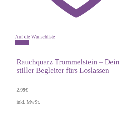
Auf die Wunschliste
Dieses
Details
Produkt
weist
mehrere
Rauchquarz Trommelstein – Dein
Varianten
stiller Begleiter fürs Loslassen
auf.
Die
Optionen
können
2,95
€
auf
der
inkl. MwSt.
Produktseite
gewählt
werden