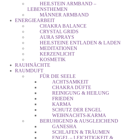
HEILSTEIN ARMBAND –
LEBENSTHEMEN
MÄNNER ARMBAND
ENERGIEARBEIT
CHAKRA BALANCE
CRYSTAL GRIDS
AURA SPRAYS
HEILSTEINE ENTLADEN & LADEN
MEDITATIONEN
KERZENLICHT
KOSMETIK
RAUHNÄCHTE
RAUMDUFT
FÜR DIE SEELE
ACHTSAMKEIT
CHAKRA DÜFTE
REINIGUNG & HEILUNG
FRIEDEN
KARMA
SCHUTZ DER ENGEL
WEIHNACHTS-KARMA
BERUHIGEND & AUSGLEICHEND
GANESHA
SCHLAFEN & TRÄUMEN
ENGEL – LEICHTIGKEIT &