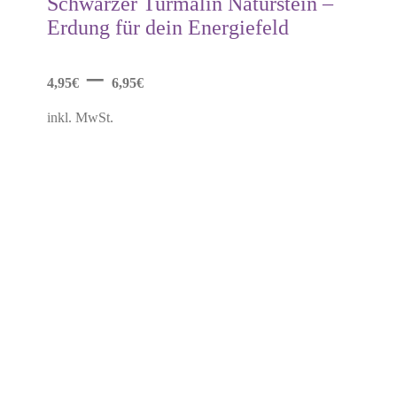
Schwarzer Turmalin Naturstein –
Varianten
Erdung für dein Energiefeld
auf.
Die
Optionen
–
können
4,95
€
6,95
€
auf
der
inkl. MwSt.
Produktseite
gewählt
werden