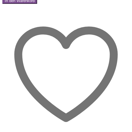
In den Warenkorb
Handschmeichler
Share:
–
Geborgenheit
für
dein
Herz
Menge