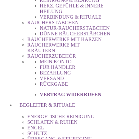
REINIGUNG & KLÄRUNG
HERZ, GEFÜHLE & INNERE
HEILUNG
VERBINDUNG & RITUALE
RÄUCHERSTÄBCHEN
NATUR-RÄUCHERSTÄBCHEN
DÜNNE RÄUCHERSTÄBCHEN
RÄUCHERWERKE MIT HARZEN
RÄUCHERWERKE MIT
KRÄUTERN
RÄUCHERZUBEHÖR
MEIN KONTO
FÜR HÄNDLER
BEZAHLUNG
VERSAND
RÜCKGABE
VERTRAG WIDERRUFEN
BEGLEITER & RITUALE
ENERGETISCHE REINIGUNG
SCHLAFEN & RUHEN
ENGEL
SCHUTZ
ÜBERGANG & NEUBEGINN