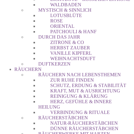
WALDBADEN
MYSTISCH & SINNLICH
LOTUSBLÜTE
ROSE
ORIENTAL
PATCHOULI & HANF
DURCH DAS JAHR
ZITRONE & CO
HERBST ZAUBER
VANILLE KIPFERL
WEIHNACHTSDUFT
DUFTKERZEN
RÄUCHERN
RÄUCHERN NACH LEBENSTHEMEN
ZUR RUHE FINDEN
SCHUTZ, ERDUNG & STABILITÄT
KRAFT, MUT & AUSRICHTUNG
REINIGUNG & KLÄRUNG
HERZ, GEFÜHLE & INNERE
HEILUNG
VERBINDUNG & RITUALE
RÄUCHERSTÄBCHEN
NATUR-RÄUCHERSTÄBCHEN
DÜNNE RÄUCHERSTÄBCHEN
RÄUCHERWERKE MIT HARZEN