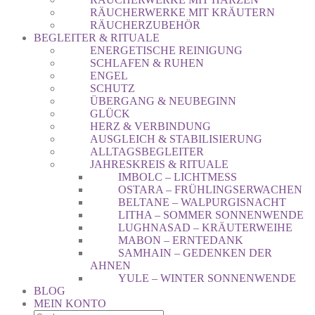
RÄUCHERWERKE MIT KRÄUTERN
RÄUCHERZUBEHÖR
BEGLEITER & RITUALE
ENERGETISCHE REINIGUNG
SCHLAFEN & RUHEN
ENGEL
SCHUTZ
ÜBERGANG & NEUBEGINN
GLÜCK
HERZ & VERBINDUNG
AUSGLEICH & STABILISIERUNG
ALLTAGSBEGLEITER
JAHRESKREIS & RITUALE
IMBOLC – LICHTMESS
OSTARA – FRÜHLINGSERWACHEN
BELTANE – WALPURGISNACHT
LITHA – SOMMER SONNENWENDE
LUGHNASAD – KRÄUTERWEIHE
MABON – ERNTEDANK
SAMHAIN – GEDENKEN DER
AHNEN
YULE – WINTER SONNENWENDE
BLOG
MEIN KONTO