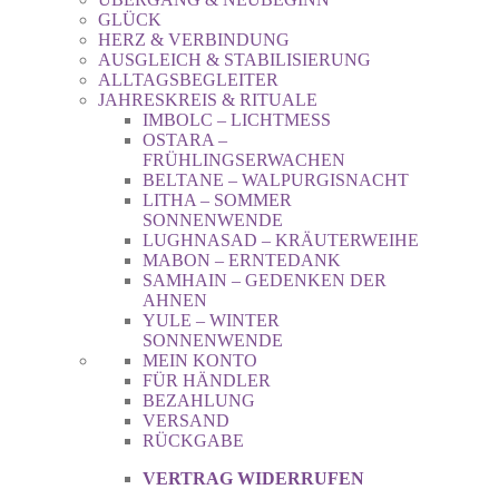
GLÜCK
HERZ & VERBINDUNG
AUSGLEICH & STABILISIERUNG
ALLTAGSBEGLEITER
JAHRESKREIS & RITUALE
IMBOLC – LICHTMESS
OSTARA –
FRÜHLINGSERWACHEN
BELTANE – WALPURGISNACHT
LITHA – SOMMER
SONNENWENDE
LUGHNASAD – KRÄUTERWEIHE
MABON – ERNTEDANK
SAMHAIN – GEDENKEN DER
AHNEN
YULE – WINTER
SONNENWENDE
MEIN KONTO
FÜR HÄNDLER
BEZAHLUNG
VERSAND
RÜCKGABE
VERTRAG WIDERRUFEN