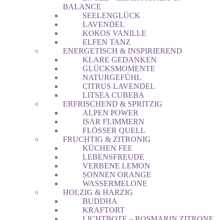
BALANCE
SEELENGLÜCK
LAVENDEL
KOKOS VANILLE
ELFEN TANZ
ENERGETISCH & INSPIRIEREND
KLARE GEDANKEN
GLÜCKSMOMENTE
NATURGEFÜHL
CITRUS LAVENDEL
LITSEA CUBEBA
ERFRISCHEND & SPRITZIG
ALPEN POWER
ISAR FLIMMERN
FLÖSSER QUELL
FRUCHTIG & ZITRONIG
KÜCHEN FEE
LEBENSFREUDE
VERBENE LEMON
SONNEN ORANGE
WASSERMELONE
HOLZIG & HARZIG
BUDDHA
KRAFTORT
LICHTBOTE – ROSMARIN ZITRONE