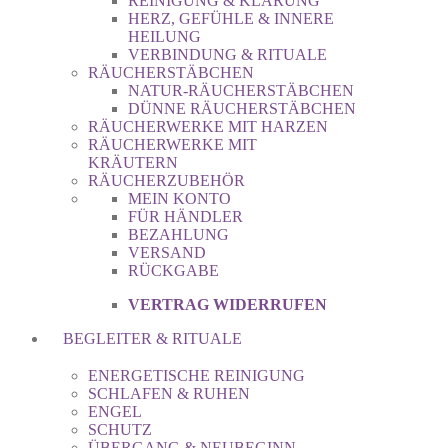
REINIGUNG & KLÄRUNG
HERZ, GEFÜHLE & INNERE
HEILUNG
VERBINDUNG & RITUALE
RÄUCHERSTÄBCHEN
NATUR-RÄUCHERSTÄBCHEN
DÜNNE RÄUCHERSTÄBCHEN
RÄUCHERWERKE MIT HARZEN
RÄUCHERWERKE MIT
KRÄUTERN
RÄUCHERZUBEHÖR
MEIN KONTO
FÜR HÄNDLER
BEZAHLUNG
VERSAND
RÜCKGABE
VERTRAG WIDERRUFEN
BEGLEITER & RITUALE
ENERGETISCHE REINIGUNG
SCHLAFEN & RUHEN
ENGEL
SCHUTZ
ÜBERGANG & NEUBEGINN