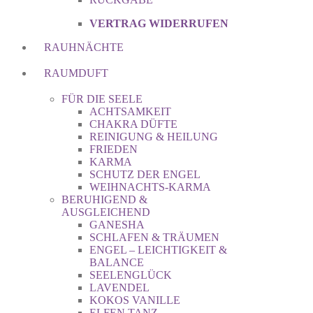
VERTRAG WIDERRUFEN
RAUHNÄCHTE
RAUMDUFT
FÜR DIE SEELE
ACHTSAMKEIT
CHAKRA DÜFTE
REINIGUNG & HEILUNG
FRIEDEN
KARMA
SCHUTZ DER ENGEL
WEIHNACHTS-KARMA
BERUHIGEND &
AUSGLEICHEND
GANESHA
SCHLAFEN & TRÄUMEN
ENGEL – LEICHTIGKEIT &
BALANCE
SEELENGLÜCK
LAVENDEL
KOKOS VANILLE
ELFEN TANZ