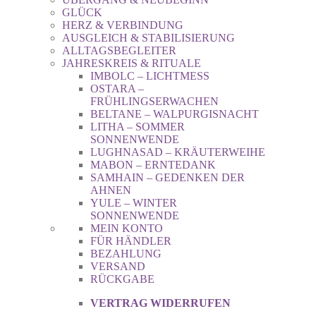
GLÜCK
HERZ & VERBINDUNG
AUSGLEICH & STABILISIERUNG
ALLTAGSBEGLEITER
JAHRESKREIS & RITUALE
IMBOLC – LICHTMESS
OSTARA –
FRÜHLINGSERWACHEN
BELTANE – WALPURGISNACHT
LITHA – SOMMER
SONNENWENDE
LUGHNASAD – KRÄUTERWEIHE
MABON – ERNTEDANK
SAMHAIN – GEDENKEN DER
AHNEN
YULE – WINTER
SONNENWENDE
MEIN KONTO
FÜR HÄNDLER
BEZAHLUNG
VERSAND
RÜCKGABE
VERTRAG WIDERRUFEN