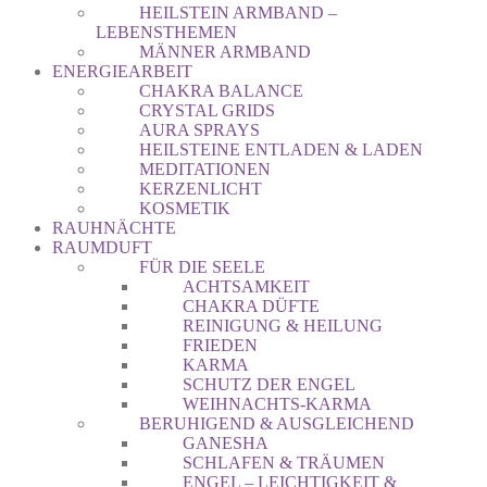
HEILSTEIN ARMBAND –
LEBENSTHEMEN
MÄNNER ARMBAND
ENERGIEARBEIT
CHAKRA BALANCE
CRYSTAL GRIDS
AURA SPRAYS
HEILSTEINE ENTLADEN & LADEN
MEDITATIONEN
KERZENLICHT
KOSMETIK
RAUHNÄCHTE
RAUMDUFT
FÜR DIE SEELE
ACHTSAMKEIT
CHAKRA DÜFTE
REINIGUNG & HEILUNG
FRIEDEN
KARMA
SCHUTZ DER ENGEL
WEIHNACHTS-KARMA
BERUHIGEND & AUSGLEICHEND
GANESHA
SCHLAFEN & TRÄUMEN
ENGEL – LEICHTIGKEIT &