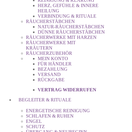
REINIGUNG & KLÄRUNG
HERZ, GEFÜHLE & INNERE
HEILUNG
VERBINDUNG & RITUALE
RÄUCHERSTÄBCHEN
NATUR-RÄUCHERSTÄBCHEN
DÜNNE RÄUCHERSTÄBCHEN
RÄUCHERWERKE MIT HARZEN
RÄUCHERWERKE MIT
KRÄUTERN
RÄUCHERZUBEHÖR
MEIN KONTO
FÜR HÄNDLER
BEZAHLUNG
VERSAND
RÜCKGABE
VERTRAG WIDERRUFEN
BEGLEITER & RITUALE
ENERGETISCHE REINIGUNG
SCHLAFEN & RUHEN
ENGEL
SCHUTZ
ÜBERGANG & NEUBEGINN