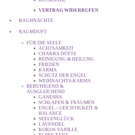
VERTRAG WIDERRUFEN
RAUHNÄCHTE
RAUMDUFT
FÜR DIE SEELE
ACHTSAMKEIT
CHAKRA DÜFTE
REINIGUNG & HEILUNG
FRIEDEN
KARMA
SCHUTZ DER ENGEL
WEIHNACHTS-KARMA
BERUHIGEND &
AUSGLEICHEND
GANESHA
SCHLAFEN & TRÄUMEN
ENGEL – LEICHTIGKEIT &
BALANCE
SEELENGLÜCK
LAVENDEL
KOKOS VANILLE
ELFEN TANZ