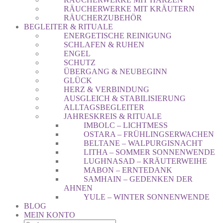
RÄUCHERWERKE MIT KRÄUTERN
RÄUCHERZUBEHÖR
BEGLEITER & RITUALE
ENERGETISCHE REINIGUNG
SCHLAFEN & RUHEN
ENGEL
SCHUTZ
ÜBERGANG & NEUBEGINN
GLÜCK
HERZ & VERBINDUNG
AUSGLEICH & STABILISIERUNG
ALLTAGSBEGLEITER
JAHRESKREIS & RITUALE
IMBOLC – LICHTMESS
OSTARA – FRÜHLINGSERWACHEN
BELTANE – WALPURGISNACHT
LITHA – SOMMER SONNENWENDE
LUGHNASAD – KRÄUTERWEIHE
MABON – ERNTEDANK
SAMHAIN – GEDENKEN DER
AHNEN
YULE – WINTER SONNENWENDE
BLOG
MEIN KONTO