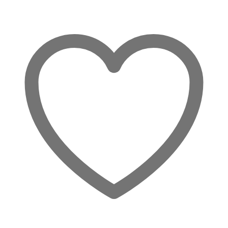
Share:
Sanfte
Strahlkraft
für
jeden
Tag
Menge