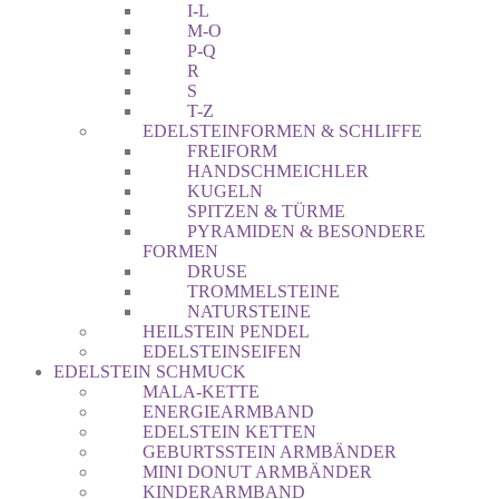
I-L
M-O
P-Q
R
S
T-Z
EDELSTEINFORMEN & SCHLIFFE
FREIFORM
HANDSCHMEICHLER
KUGELN
SPITZEN & TÜRME
PYRAMIDEN & BESONDERE
FORMEN
DRUSE
TROMMELSTEINE
NATURSTEINE
HEILSTEIN PENDEL
EDELSTEINSEIFEN
EDELSTEIN SCHMUCK
MALA-KETTE
ENERGIEARMBAND
EDELSTEIN KETTEN
GEBURTSSTEIN ARMBÄNDER
MINI DONUT ARMBÄNDER
KINDERARMBAND