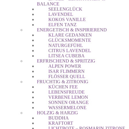
BALANCE
SEELENGLÜCK
LAVENDEL
KOKOS VANILLE
ELFEN TANZ
ENERGETISCH & INSPIRIEREND
KLARE GEDANKEN
GLÜCKSMOMENTE
NATURGEFÜHL
CITRUS LAVENDEL
LITSEA CUBEBA
ERFRISCHEND & SPRITZIG
ALPEN POWER
ISAR FLIMMERN
FLÖSSER QUELL
FRUCHTIG & ZITRONIG
KÜCHEN FEE
LEBENSFREUDE
VERBENE LEMON
SONNEN ORANGE
WASSERMELONE
HOLZIG & HARZIG
BUDDHA
KRAFTORT
LICHTBOTE – ROSMARIN ZITRONE