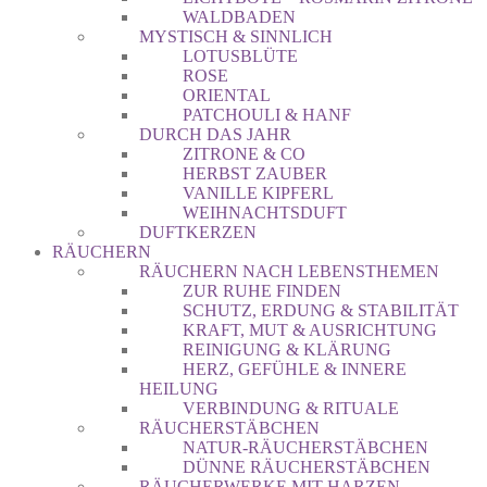
WALDBADEN
MYSTISCH & SINNLICH
LOTUSBLÜTE
ROSE
ORIENTAL
PATCHOULI & HANF
DURCH DAS JAHR
ZITRONE & CO
HERBST ZAUBER
VANILLE KIPFERL
WEIHNACHTSDUFT
DUFTKERZEN
RÄUCHERN
RÄUCHERN NACH LEBENSTHEMEN
ZUR RUHE FINDEN
SCHUTZ, ERDUNG & STABILITÄT
KRAFT, MUT & AUSRICHTUNG
REINIGUNG & KLÄRUNG
HERZ, GEFÜHLE & INNERE
HEILUNG
VERBINDUNG & RITUALE
RÄUCHERSTÄBCHEN
NATUR-RÄUCHERSTÄBCHEN
DÜNNE RÄUCHERSTÄBCHEN
RÄUCHERWERKE MIT HARZEN