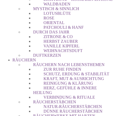
WALDBADEN
MYSTISCH & SINNLICH
LOTUSBLÜTE
ROSE
ORIENTAL
PATCHOULI & HANF
DURCH DAS JAHR
ZITRONE & CO
HERBST ZAUBER
VANILLE KIPFERL
WEIHNACHTSDUFT
DUFTKERZEN
RÄUCHERN
RÄUCHERN NACH LEBENSTHEMEN
ZUR RUHE FINDEN
SCHUTZ, ERDUNG & STABILITÄT
KRAFT, MUT & AUSRICHTUNG
REINIGUNG & KLÄRUNG
HERZ, GEFÜHLE & INNERE
HEILUNG
VERBINDUNG & RITUALE
RÄUCHERSTÄBCHEN
NATUR-RÄUCHERSTÄBCHEN
DÜNNE RÄUCHERSTÄBCHEN
RÄUCHERWERKE MIT HARZEN