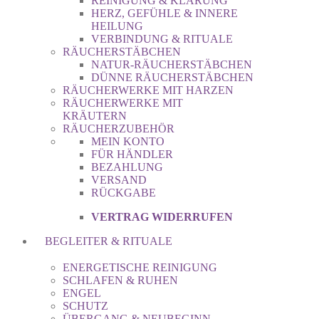
REINIGUNG & KLÄRUNG
HERZ, GEFÜHLE & INNERE
HEILUNG
VERBINDUNG & RITUALE
RÄUCHERSTÄBCHEN
NATUR-RÄUCHERSTÄBCHEN
DÜNNE RÄUCHERSTÄBCHEN
RÄUCHERWERKE MIT HARZEN
RÄUCHERWERKE MIT
KRÄUTERN
RÄUCHERZUBEHÖR
MEIN KONTO
FÜR HÄNDLER
BEZAHLUNG
VERSAND
RÜCKGABE
VERTRAG WIDERRUFEN
BEGLEITER & RITUALE
ENERGETISCHE REINIGUNG
SCHLAFEN & RUHEN
ENGEL
SCHUTZ
ÜBERGANG & NEUBEGINN