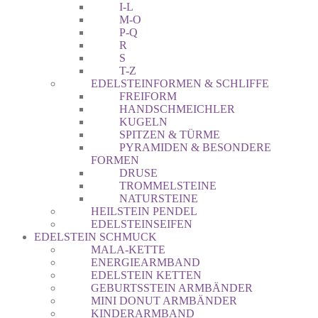
I-L
M-O
P-Q
R
S
T-Z
EDELSTEINFORMEN & SCHLIFFE
FREIFORM
HANDSCHMEICHLER
KUGELN
SPITZEN & TÜRME
PYRAMIDEN & BESONDERE
FORMEN
DRUSE
TROMMELSTEINE
NATURSTEINE
HEILSTEIN PENDEL
EDELSTEINSEIFEN
EDELSTEIN SCHMUCK
MALA-KETTE
ENERGIEARMBAND
EDELSTEIN KETTEN
GEBURTSSTEIN ARMBÄNDER
MINI DONUT ARMBÄNDER
KINDERARMBAND