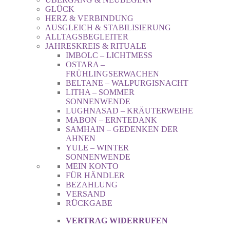
GLÜCK
HERZ & VERBINDUNG
AUSGLEICH & STABILISIERUNG
ALLTAGSBEGLEITER
JAHRESKREIS & RITUALE
IMBOLC – LICHTMESS
OSTARA –
FRÜHLINGSERWACHEN
BELTANE – WALPURGISNACHT
LITHA – SOMMER
SONNENWENDE
LUGHNASAD – KRÄUTERWEIHE
MABON – ERNTEDANK
SAMHAIN – GEDENKEN DER
AHNEN
YULE – WINTER
SONNENWENDE
MEIN KONTO
FÜR HÄNDLER
BEZAHLUNG
VERSAND
RÜCKGABE
VERTRAG WIDERRUFEN