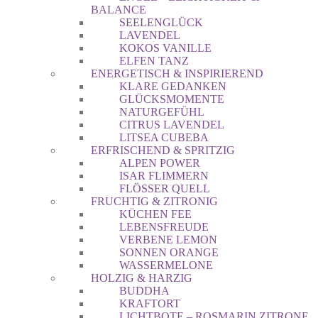
BALANCE
SEELENGLÜCK
LAVENDEL
KOKOS VANILLE
ELFEN TANZ
ENERGETISCH & INSPIRIEREND
KLARE GEDANKEN
GLÜCKSMOMENTE
NATURGEFÜHL
CITRUS LAVENDEL
LITSEA CUBEBA
ERFRISCHEND & SPRITZIG
ALPEN POWER
ISAR FLIMMERN
FLÖSSER QUELL
FRUCHTIG & ZITRONIG
KÜCHEN FEE
LEBENSFREUDE
VERBENE LEMON
SONNEN ORANGE
WASSERMELONE
HOLZIG & HARZIG
BUDDHA
KRAFTORT
LICHTBOTE – ROSMARIN ZITRONE