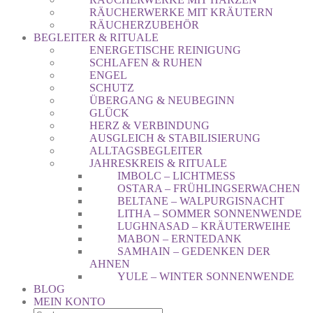
RÄUCHERWERKE MIT KRÄUTERN
RÄUCHERZUBEHÖR
BEGLEITER & RITUALE
ENERGETISCHE REINIGUNG
SCHLAFEN & RUHEN
ENGEL
SCHUTZ
ÜBERGANG & NEUBEGINN
GLÜCK
HERZ & VERBINDUNG
AUSGLEICH & STABILISIERUNG
ALLTAGSBEGLEITER
JAHRESKREIS & RITUALE
IMBOLC – LICHTMESS
OSTARA – FRÜHLINGSERWACHEN
BELTANE – WALPURGISNACHT
LITHA – SOMMER SONNENWENDE
LUGHNASAD – KRÄUTERWEIHE
MABON – ERNTEDANK
SAMHAIN – GEDENKEN DER
AHNEN
YULE – WINTER SONNENWENDE
BLOG
MEIN KONTO