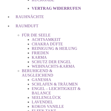
VERTRAG WIDERRUFEN
RAUHNÄCHTE
RAUMDUFT
FÜR DIE SEELE
ACHTSAMKEIT
CHAKRA DÜFTE
REINIGUNG & HEILUNG
FRIEDEN
KARMA
SCHUTZ DER ENGEL
WEIHNACHTS-KARMA
BERUHIGEND &
AUSGLEICHEND
GANESHA
SCHLAFEN & TRÄUMEN
ENGEL – LEICHTIGKEIT &
BALANCE
SEELENGLÜCK
LAVENDEL
KOKOS VANILLE
ELFEN TANZ