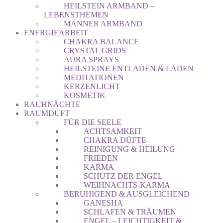
HEILSTEIN ARMBAND –
LEBENSTHEMEN
MÄNNER ARMBAND
ENERGIEARBEIT
CHAKRA BALANCE
CRYSTAL GRIDS
AURA SPRAYS
HEILSTEINE ENTLADEN & LADEN
MEDITATIONEN
KERZENLICHT
KOSMETIK
RAUHNÄCHTE
RAUMDUFT
FÜR DIE SEELE
ACHTSAMKEIT
CHAKRA DÜFTE
REINIGUNG & HEILUNG
FRIEDEN
KARMA
SCHUTZ DER ENGEL
WEIHNACHTS-KARMA
BERUHIGEND & AUSGLEICHEND
GANESHA
SCHLAFEN & TRÄUMEN
ENGEL – LEICHTIGKEIT &