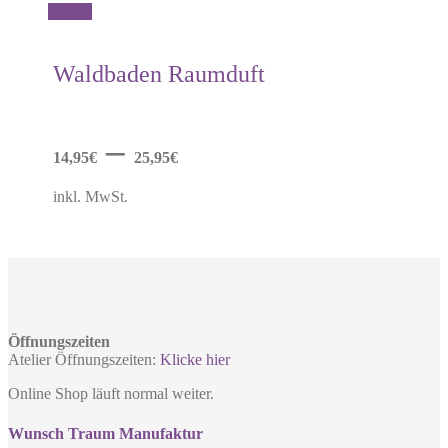
Dieses
Details
Produkt
weist
mehrere
Waldbaden Raumduft
Varianten
auf.
Die
Optionen
–
können
14,95
€
25,95
€
auf
der
inkl. MwSt.
Produktseite
gewählt
werden
Öffnungszeiten
Atelier Öffnungszeiten:
Klicke hier
Online Shop läuft normal weiter.
Wunsch Traum Manufaktur