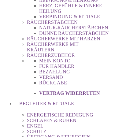
REINIGUNG & KLÄRUNG
HERZ, GEFÜHLE & INNERE
HEILUNG
VERBINDUNG & RITUALE
RÄUCHERSTÄBCHEN
NATUR-RÄUCHERSTÄBCHEN
DÜNNE RÄUCHERSTÄBCHEN
RÄUCHERWERKE MIT HARZEN
RÄUCHERWERKE MIT
KRÄUTERN
RÄUCHERZUBEHÖR
MEIN KONTO
FÜR HÄNDLER
BEZAHLUNG
VERSAND
RÜCKGABE
VERTRAG WIDERRUFEN
BEGLEITER & RITUALE
ENERGETISCHE REINIGUNG
SCHLAFEN & RUHEN
ENGEL
SCHUTZ
ÜBERGANG & NEUBEGINN