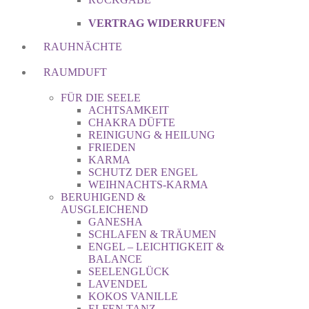
VERTRAG WIDERRUFEN
RAUHNÄCHTE
RAUMDUFT
FÜR DIE SEELE
ACHTSAMKEIT
CHAKRA DÜFTE
REINIGUNG & HEILUNG
FRIEDEN
KARMA
SCHUTZ DER ENGEL
WEIHNACHTS-KARMA
BERUHIGEND &
AUSGLEICHEND
GANESHA
SCHLAFEN & TRÄUMEN
ENGEL – LEICHTIGKEIT &
BALANCE
SEELENGLÜCK
LAVENDEL
KOKOS VANILLE
ELFEN TANZ