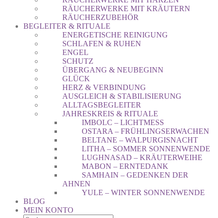
RÄUCHERWERKE MIT KRÄUTERN
RÄUCHERZUBEHÖR
BEGLEITER & RITUALE
ENERGETISCHE REINIGUNG
SCHLAFEN & RUHEN
ENGEL
SCHUTZ
ÜBERGANG & NEUBEGINN
GLÜCK
HERZ & VERBINDUNG
AUSGLEICH & STABILISIERUNG
ALLTAGSBEGLEITER
JAHRESKREIS & RITUALE
IMBOLC – LICHTMESS
OSTARA – FRÜHLINGSERWACHEN
BELTANE – WALPURGISNACHT
LITHA – SOMMER SONNENWENDE
LUGHNASAD – KRÄUTERWEIHE
MABON – ERNTEDANK
SAMHAIN – GEDENKEN DER
AHNEN
YULE – WINTER SONNENWENDE
BLOG
MEIN KONTO