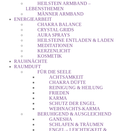
HEILSTEIN ARMBAND –
LEBENSTHEMEN
MÄNNER ARMBAND
ENERGIEARBEIT
CHAKRA BALANCE
CRYSTAL GRIDS
AURA SPRAYS
HEILSTEINE ENTLADEN & LADEN
MEDITATIONEN
KERZENLICHT
KOSMETIK
RAUHNÄCHTE
RAUMDUFT
FÜR DIE SEELE
ACHTSAMKEIT
CHAKRA DÜFTE
REINIGUNG & HEILUNG
FRIEDEN
KARMA
SCHUTZ DER ENGEL
WEIHNACHTS-KARMA
BERUHIGEND & AUSGLEICHEND
GANESHA
SCHLAFEN & TRÄUMEN
ENGEL – LEICHTIGKEIT &