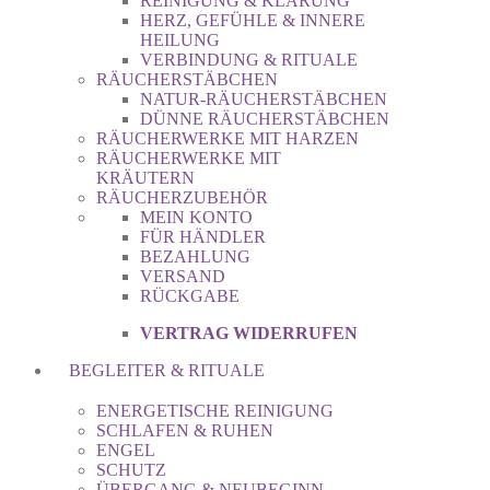
REINIGUNG & KLÄRUNG
HERZ, GEFÜHLE & INNERE
HEILUNG
VERBINDUNG & RITUALE
RÄUCHERSTÄBCHEN
NATUR-RÄUCHERSTÄBCHEN
DÜNNE RÄUCHERSTÄBCHEN
RÄUCHERWERKE MIT HARZEN
RÄUCHERWERKE MIT
KRÄUTERN
RÄUCHERZUBEHÖR
MEIN KONTO
FÜR HÄNDLER
BEZAHLUNG
VERSAND
RÜCKGABE
VERTRAG WIDERRUFEN
BEGLEITER & RITUALE
ENERGETISCHE REINIGUNG
SCHLAFEN & RUHEN
ENGEL
SCHUTZ
ÜBERGANG & NEUBEGINN