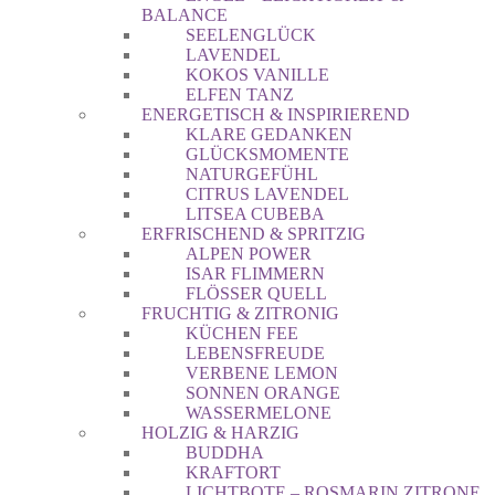
BALANCE
SEELENGLÜCK
LAVENDEL
KOKOS VANILLE
ELFEN TANZ
ENERGETISCH & INSPIRIEREND
KLARE GEDANKEN
GLÜCKSMOMENTE
NATURGEFÜHL
CITRUS LAVENDEL
LITSEA CUBEBA
ERFRISCHEND & SPRITZIG
ALPEN POWER
ISAR FLIMMERN
FLÖSSER QUELL
FRUCHTIG & ZITRONIG
KÜCHEN FEE
LEBENSFREUDE
VERBENE LEMON
SONNEN ORANGE
WASSERMELONE
HOLZIG & HARZIG
BUDDHA
KRAFTORT
LICHTBOTE – ROSMARIN ZITRONE