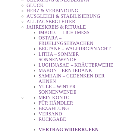
GLÜCK
HERZ & VERBINDUNG
AUSGLEICH & STABILISIERUNG
ALLTAGSBEGLEITER
JAHRESKREIS & RITUALE
IMBOLC – LICHTMESS
OSTARA –
FRÜHLINGSERWACHEN
BELTANE – WALPURGISNACHT
LITHA – SOMMER
SONNENWENDE
LUGHNASAD – KRÄUTERWEIHE
MABON – ERNTEDANK
SAMHAIN – GEDENKEN DER
AHNEN
YULE – WINTER
SONNENWENDE
MEIN KONTO
FÜR HÄNDLER
BEZAHLUNG
VERSAND
RÜCKGABE
VERTRAG WIDERRUFEN