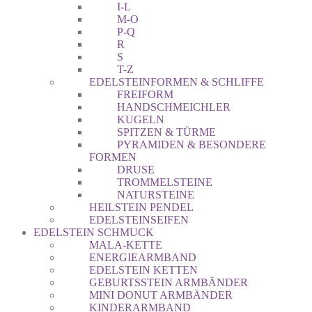
I-L
M-O
P-Q
R
S
T-Z
EDELSTEINFORMEN & SCHLIFFE
FREIFORM
HANDSCHMEICHLER
KUGELN
SPITZEN & TÜRME
PYRAMIDEN & BESONDERE
FORMEN
DRUSE
TROMMELSTEINE
NATURSTEINE
HEILSTEIN PENDEL
EDELSTEINSEIFEN
EDELSTEIN SCHMUCK
MALA-KETTE
ENERGIEARMBAND
EDELSTEIN KETTEN
GEBURTSSTEIN ARMBÄNDER
MINI DONUT ARMBÄNDER
KINDERARMBAND