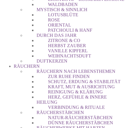
WALDBADEN
MYSTISCH & SINNLICH
LOTUSBLÜTE
ROSE
ORIENTAL
PATCHOULI & HANF
DURCH DAS JAHR
ZITRONE & CO
HERBST ZAUBER
VANILLE KIPFERL
WEIHNACHTSDUFT
DUFTKERZEN
RÄUCHERN
RÄUCHERN NACH LEBENSTHEMEN
ZUR RUHE FINDEN
SCHUTZ, ERDUNG & STABILITÄT
KRAFT, MUT & AUSRICHTUNG
REINIGUNG & KLÄRUNG
HERZ, GEFÜHLE & INNERE
HEILUNG
VERBINDUNG & RITUALE
RÄUCHERSTÄBCHEN
NATUR-RÄUCHERSTÄBCHEN
DÜNNE RÄUCHERSTÄBCHEN
RÄUCHERWERKE MIT HARZEN