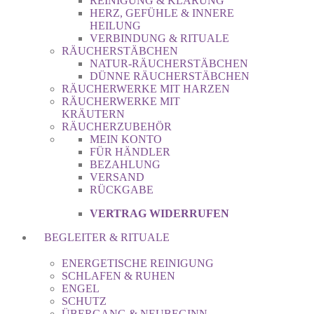
REINIGUNG & KLÄRUNG
HERZ, GEFÜHLE & INNERE
HEILUNG
VERBINDUNG & RITUALE
RÄUCHERSTÄBCHEN
NATUR-RÄUCHERSTÄBCHEN
DÜNNE RÄUCHERSTÄBCHEN
RÄUCHERWERKE MIT HARZEN
RÄUCHERWERKE MIT
KRÄUTERN
RÄUCHERZUBEHÖR
MEIN KONTO
FÜR HÄNDLER
BEZAHLUNG
VERSAND
RÜCKGABE
VERTRAG WIDERRUFEN
BEGLEITER & RITUALE
ENERGETISCHE REINIGUNG
SCHLAFEN & RUHEN
ENGEL
SCHUTZ
ÜBERGANG & NEUBEGINN