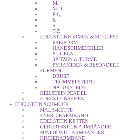
I-L
M-O
P-Q
R
S
T-Z
EDELSTEINFORMEN & SCHLIFFE
FREIFORM
HANDSCHMEICHLER
KUGELN
SPITZEN & TÜRME
PYRAMIDEN & BESONDERE
FORMEN
DRUSE
TROMMELSTEINE
NATURSTEINE
HEILSTEIN PENDEL
EDELSTEINSEIFEN
EDELSTEIN SCHMUCK
MALA-KETTE
ENERGIEARMBAND
EDELSTEIN KETTEN
GEBURTSSTEIN ARMBÄNDER
MINI DONUT ARMBÄNDER
KINDERARMBAND