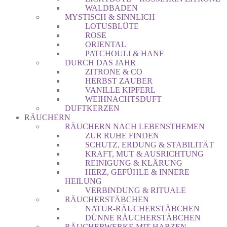
WALDBADEN
MYSTISCH & SINNLICH
LOTUSBLÜTE
ROSE
ORIENTAL
PATCHOULI & HANF
DURCH DAS JAHR
ZITRONE & CO
HERBST ZAUBER
VANILLE KIPFERL
WEIHNACHTSDUFT
DUFTKERZEN
RÄUCHERN
RÄUCHERN NACH LEBENSTHEMEN
ZUR RUHE FINDEN
SCHUTZ, ERDUNG & STABILITÄT
KRAFT, MUT & AUSRICHTUNG
REINIGUNG & KLÄRUNG
HERZ, GEFÜHLE & INNERE
HEILUNG
VERBINDUNG & RITUALE
RÄUCHERSTÄBCHEN
NATUR-RÄUCHERSTÄBCHEN
DÜNNE RÄUCHERSTÄBCHEN
RÄUCHERWERKE MIT HARZEN