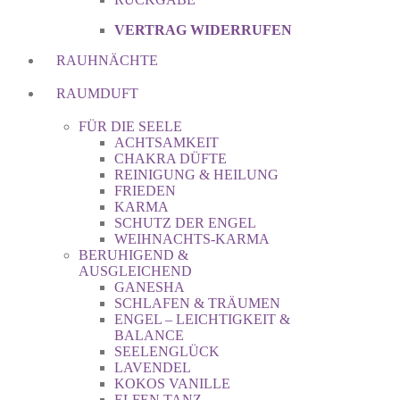
VERTRAG WIDERRUFEN
RAUHNÄCHTE
RAUMDUFT
FÜR DIE SEELE
ACHTSAMKEIT
CHAKRA DÜFTE
REINIGUNG & HEILUNG
FRIEDEN
KARMA
SCHUTZ DER ENGEL
WEIHNACHTS-KARMA
BERUHIGEND &
AUSGLEICHEND
GANESHA
SCHLAFEN & TRÄUMEN
ENGEL – LEICHTIGKEIT &
BALANCE
SEELENGLÜCK
LAVENDEL
KOKOS VANILLE
ELFEN TANZ