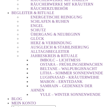
RÄUCHERWERKE MIT KRÄUTERN
RÄUCHERZUBEHÖR
BEGLEITER & RITUALE
ENERGETISCHE REINIGUNG
SCHLAFEN & RUHEN
ENGEL
SCHUTZ
ÜBERGANG & NEUBEGINN
GLÜCK
HERZ & VERBINDUNG
AUSGLEICH & STABILISIERUNG
ALLTAGSBEGLEITER
JAHRESKREIS & RITUALE
IMBOLC – LICHTMESS
OSTARA – FRÜHLINGSERWACHEN
BELTANE – WALPURGISNACHT
LITHA – SOMMER SONNENWENDE
LUGHNASAD – KRÄUTERWEIHE
MABON – ERNTEDANK
SAMHAIN – GEDENKEN DER
AHNEN
YULE – WINTER SONNENWENDE
BLOG
MEIN KONTO