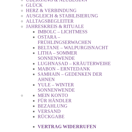
GLÜCK
HERZ & VERBINDUNG
AUSGLEICH & STABILISIERUNG
ALLTAGSBEGLEITER
JAHRESKREIS & RITUALE
IMBOLC – LICHTMESS
OSTARA –
FRÜHLINGSERWACHEN
BELTANE – WALPURGISNACHT
LITHA – SOMMER
SONNENWENDE
LUGHNASAD – KRÄUTERWEIHE
MABON – ERNTEDANK
SAMHAIN – GEDENKEN DER
AHNEN
YULE – WINTER
SONNENWENDE
MEIN KONTO
FÜR HÄNDLER
BEZAHLUNG
VERSAND
RÜCKGABE
VERTRAG WIDERRUFEN