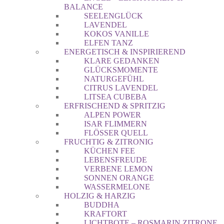
BALANCE
SEELENGLÜCK
LAVENDEL
KOKOS VANILLE
ELFEN TANZ
ENERGETISCH & INSPIRIEREND
KLARE GEDANKEN
GLÜCKSMOMENTE
NATURGEFÜHL
CITRUS LAVENDEL
LITSEA CUBEBA
ERFRISCHEND & SPRITZIG
ALPEN POWER
ISAR FLIMMERN
FLÖSSER QUELL
FRUCHTIG & ZITRONIG
KÜCHEN FEE
LEBENSFREUDE
VERBENE LEMON
SONNEN ORANGE
WASSERMELONE
HOLZIG & HARZIG
BUDDHA
KRAFTORT
LICHTBOTE – ROSMARIN ZITRONE