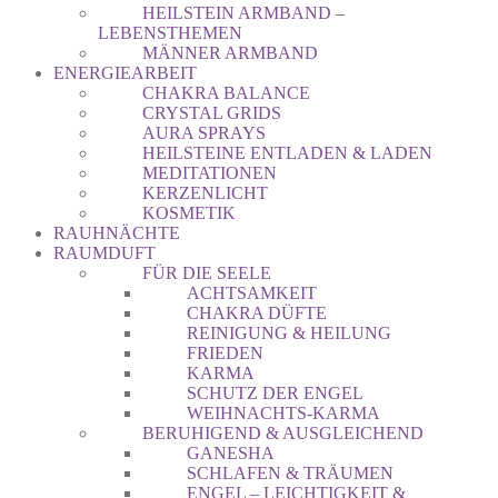
HEILSTEIN ARMBAND –
LEBENSTHEMEN
MÄNNER ARMBAND
ENERGIEARBEIT
CHAKRA BALANCE
CRYSTAL GRIDS
AURA SPRAYS
HEILSTEINE ENTLADEN & LADEN
MEDITATIONEN
KERZENLICHT
KOSMETIK
RAUHNÄCHTE
RAUMDUFT
FÜR DIE SEELE
ACHTSAMKEIT
CHAKRA DÜFTE
REINIGUNG & HEILUNG
FRIEDEN
KARMA
SCHUTZ DER ENGEL
WEIHNACHTS-KARMA
BERUHIGEND & AUSGLEICHEND
GANESHA
SCHLAFEN & TRÄUMEN
ENGEL – LEICHTIGKEIT &