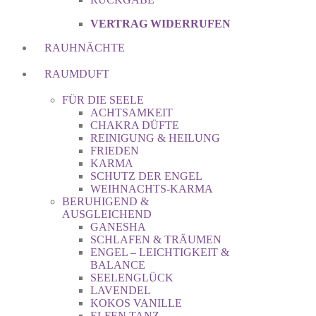
VERTRAG WIDERRUFEN
RAUHNÄCHTE
RAUMDUFT
FÜR DIE SEELE
ACHTSAMKEIT
CHAKRA DÜFTE
REINIGUNG & HEILUNG
FRIEDEN
KARMA
SCHUTZ DER ENGEL
WEIHNACHTS-KARMA
BERUHIGEND &
AUSGLEICHEND
GANESHA
SCHLAFEN & TRÄUMEN
ENGEL – LEICHTIGKEIT &
BALANCE
SEELENGLÜCK
LAVENDEL
KOKOS VANILLE
ELFEN TANZ