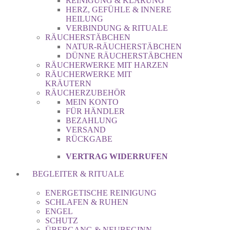
REINIGUNG & KLÄRUNG
HERZ, GEFÜHLE & INNERE
HEILUNG
VERBINDUNG & RITUALE
RÄUCHERSTÄBCHEN
NATUR-RÄUCHERSTÄBCHEN
DÜNNE RÄUCHERSTÄBCHEN
RÄUCHERWERKE MIT HARZEN
RÄUCHERWERKE MIT
KRÄUTERN
RÄUCHERZUBEHÖR
MEIN KONTO
FÜR HÄNDLER
BEZAHLUNG
VERSAND
RÜCKGABE
VERTRAG WIDERRUFEN
BEGLEITER & RITUALE
ENERGETISCHE REINIGUNG
SCHLAFEN & RUHEN
ENGEL
SCHUTZ
ÜBERGANG & NEUBEGINN