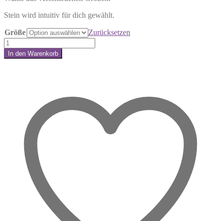
Stein wird intuitiv für dich gewählt.
Größe
Zurücksetzen
Labradorit
Handschmeichler
In den Warenkorb
–
Share:
Dein
magischer
Wegbegleiter
für
Zwischendurch
Menge