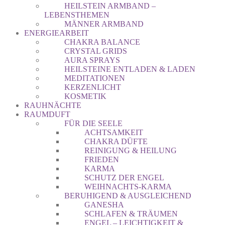
HEILSTEIN ARMBAND –
LEBENSTHEMEN
MÄNNER ARMBAND
ENERGIEARBEIT
CHAKRA BALANCE
CRYSTAL GRIDS
AURA SPRAYS
HEILSTEINE ENTLADEN & LADEN
MEDITATIONEN
KERZENLICHT
KOSMETIK
RAUHNÄCHTE
RAUMDUFT
FÜR DIE SEELE
ACHTSAMKEIT
CHAKRA DÜFTE
REINIGUNG & HEILUNG
FRIEDEN
KARMA
SCHUTZ DER ENGEL
WEIHNACHTS-KARMA
BERUHIGEND & AUSGLEICHEND
GANESHA
SCHLAFEN & TRÄUMEN
ENGEL – LEICHTIGKEIT &