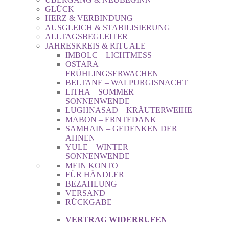
GLÜCK
HERZ & VERBINDUNG
AUSGLEICH & STABILISIERUNG
ALLTAGSBEGLEITER
JAHRESKREIS & RITUALE
IMBOLC – LICHTMESS
OSTARA –
FRÜHLINGSERWACHEN
BELTANE – WALPURGISNACHT
LITHA – SOMMER
SONNENWENDE
LUGHNASAD – KRÄUTERWEIHE
MABON – ERNTEDANK
SAMHAIN – GEDENKEN DER
AHNEN
YULE – WINTER
SONNENWENDE
MEIN KONTO
FÜR HÄNDLER
BEZAHLUNG
VERSAND
RÜCKGABE
VERTRAG WIDERRUFEN