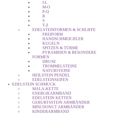
I-L
M-O
P-Q
R
S
T-Z
EDELSTEINFORMEN & SCHLIFFE
FREIFORM
HANDSCHMEICHLER
KUGELN
SPITZEN & TÜRME
PYRAMIDEN & BESONDERE
FORMEN
DRUSE
TROMMELSTEINE
NATURSTEINE
HEILSTEIN PENDEL
EDELSTEINSEIFEN
EDELSTEIN SCHMUCK
MALA-KETTE
ENERGIEARMBAND
EDELSTEIN KETTEN
GEBURTSSTEIN ARMBÄNDER
MINI DONUT ARMBÄNDER
KINDERARMBAND