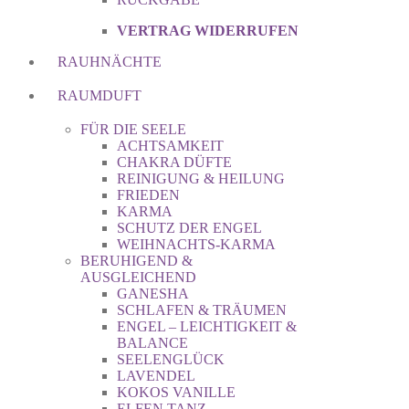
VERTRAG WIDERRUFEN
RAUHNÄCHTE
RAUMDUFT
FÜR DIE SEELE
ACHTSAMKEIT
CHAKRA DÜFTE
REINIGUNG & HEILUNG
FRIEDEN
KARMA
SCHUTZ DER ENGEL
WEIHNACHTS-KARMA
BERUHIGEND &
AUSGLEICHEND
GANESHA
SCHLAFEN & TRÄUMEN
ENGEL – LEICHTIGKEIT &
BALANCE
SEELENGLÜCK
LAVENDEL
KOKOS VANILLE
ELFEN TANZ