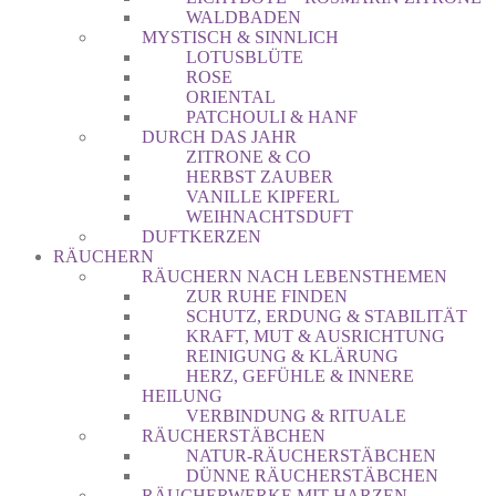
WALDBADEN
MYSTISCH & SINNLICH
LOTUSBLÜTE
ROSE
ORIENTAL
PATCHOULI & HANF
DURCH DAS JAHR
ZITRONE & CO
HERBST ZAUBER
VANILLE KIPFERL
WEIHNACHTSDUFT
DUFTKERZEN
RÄUCHERN
RÄUCHERN NACH LEBENSTHEMEN
ZUR RUHE FINDEN
SCHUTZ, ERDUNG & STABILITÄT
KRAFT, MUT & AUSRICHTUNG
REINIGUNG & KLÄRUNG
HERZ, GEFÜHLE & INNERE
HEILUNG
VERBINDUNG & RITUALE
RÄUCHERSTÄBCHEN
NATUR-RÄUCHERSTÄBCHEN
DÜNNE RÄUCHERSTÄBCHEN
RÄUCHERWERKE MIT HARZEN