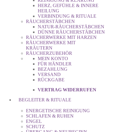
REINIGUNG & KLÄRUNG
HERZ, GEFÜHLE & INNERE
HEILUNG
VERBINDUNG & RITUALE
RÄUCHERSTÄBCHEN
NATUR-RÄUCHERSTÄBCHEN
DÜNNE RÄUCHERSTÄBCHEN
RÄUCHERWERKE MIT HARZEN
RÄUCHERWERKE MIT
KRÄUTERN
RÄUCHERZUBEHÖR
MEIN KONTO
FÜR HÄNDLER
BEZAHLUNG
VERSAND
RÜCKGABE
VERTRAG WIDERRUFEN
BEGLEITER & RITUALE
ENERGETISCHE REINIGUNG
SCHLAFEN & RUHEN
ENGEL
SCHUTZ
ÜBERGANG & NEUBEGINN