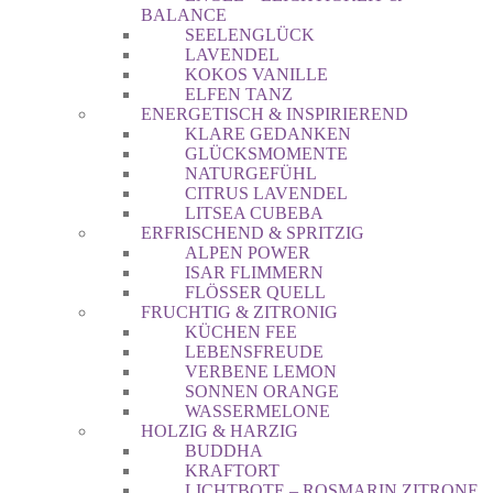
BALANCE
SEELENGLÜCK
LAVENDEL
KOKOS VANILLE
ELFEN TANZ
ENERGETISCH & INSPIRIEREND
KLARE GEDANKEN
GLÜCKSMOMENTE
NATURGEFÜHL
CITRUS LAVENDEL
LITSEA CUBEBA
ERFRISCHEND & SPRITZIG
ALPEN POWER
ISAR FLIMMERN
FLÖSSER QUELL
FRUCHTIG & ZITRONIG
KÜCHEN FEE
LEBENSFREUDE
VERBENE LEMON
SONNEN ORANGE
WASSERMELONE
HOLZIG & HARZIG
BUDDHA
KRAFTORT
LICHTBOTE – ROSMARIN ZITRONE