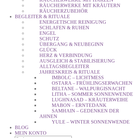
RÄUCHERWERKE MIT KRÄUTERN
RÄUCHERZUBEHÖR
BEGLEITER & RITUALE
ENERGETISCHE REINIGUNG
SCHLAFEN & RUHEN
ENGEL
SCHUTZ
ÜBERGANG & NEUBEGINN
GLÜCK
HERZ & VERBINDUNG
AUSGLEICH & STABILISIERUNG
ALLTAGSBEGLEITER
JAHRESKREIS & RITUALE
IMBOLC – LICHTMESS
OSTARA – FRÜHLINGSERWACHEN
BELTANE – WALPURGISNACHT
LITHA – SOMMER SONNENWENDE
LUGHNASAD – KRÄUTERWEIHE
MABON – ERNTEDANK
SAMHAIN – GEDENKEN DER
AHNEN
YULE – WINTER SONNENWENDE
BLOG
MEIN KONTO