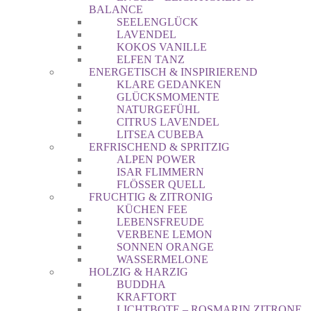
BALANCE
SEELENGLÜCK
LAVENDEL
KOKOS VANILLE
ELFEN TANZ
ENERGETISCH & INSPIRIEREND
KLARE GEDANKEN
GLÜCKSMOMENTE
NATURGEFÜHL
CITRUS LAVENDEL
LITSEA CUBEBA
ERFRISCHEND & SPRITZIG
ALPEN POWER
ISAR FLIMMERN
FLÖSSER QUELL
FRUCHTIG & ZITRONIG
KÜCHEN FEE
LEBENSFREUDE
VERBENE LEMON
SONNEN ORANGE
WASSERMELONE
HOLZIG & HARZIG
BUDDHA
KRAFTORT
LICHTBOTE – ROSMARIN ZITRONE