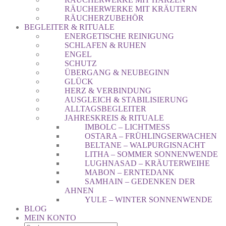
RÄUCHERWERKE MIT KRÄUTERN
RÄUCHERZUBEHÖR
BEGLEITER & RITUALE
ENERGETISCHE REINIGUNG
SCHLAFEN & RUHEN
ENGEL
SCHUTZ
ÜBERGANG & NEUBEGINN
GLÜCK
HERZ & VERBINDUNG
AUSGLEICH & STABILISIERUNG
ALLTAGSBEGLEITER
JAHRESKREIS & RITUALE
IMBOLC – LICHTMESS
OSTARA – FRÜHLINGSERWACHEN
BELTANE – WALPURGISNACHT
LITHA – SOMMER SONNENWENDE
LUGHNASAD – KRÄUTERWEIHE
MABON – ERNTEDANK
SAMHAIN – GEDENKEN DER
AHNEN
YULE – WINTER SONNENWENDE
BLOG
MEIN KONTO