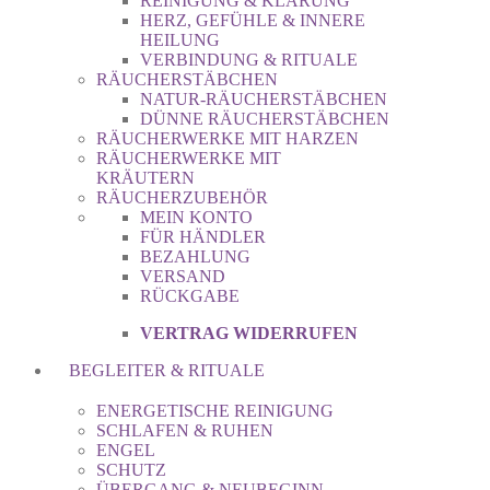
REINIGUNG & KLÄRUNG
HERZ, GEFÜHLE & INNERE
HEILUNG
VERBINDUNG & RITUALE
RÄUCHERSTÄBCHEN
NATUR-RÄUCHERSTÄBCHEN
DÜNNE RÄUCHERSTÄBCHEN
RÄUCHERWERKE MIT HARZEN
RÄUCHERWERKE MIT
KRÄUTERN
RÄUCHERZUBEHÖR
MEIN KONTO
FÜR HÄNDLER
BEZAHLUNG
VERSAND
RÜCKGABE
VERTRAG WIDERRUFEN
BEGLEITER & RITUALE
ENERGETISCHE REINIGUNG
SCHLAFEN & RUHEN
ENGEL
SCHUTZ
ÜBERGANG & NEUBEGINN