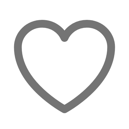
Share:
–
Zentriert
im
Fluss
des
Lebens
Menge