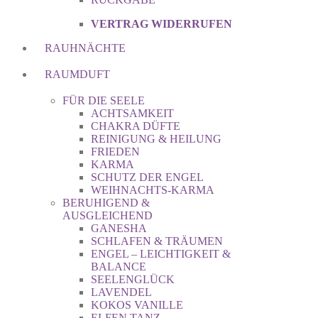
VERTRAG WIDERRUFEN
RAUHNÄCHTE
RAUMDUFT
FÜR DIE SEELE
ACHTSAMKEIT
CHAKRA DÜFTE
REINIGUNG & HEILUNG
FRIEDEN
KARMA
SCHUTZ DER ENGEL
WEIHNACHTS-KARMA
BERUHIGEND &
AUSGLEICHEND
GANESHA
SCHLAFEN & TRÄUMEN
ENGEL – LEICHTIGKEIT &
BALANCE
SEELENGLÜCK
LAVENDEL
KOKOS VANILLE
ELFEN TANZ