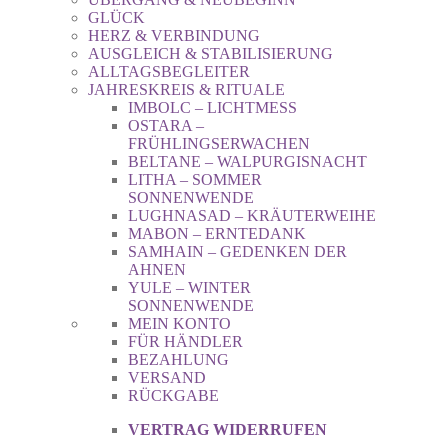
GLÜCK
HERZ & VERBINDUNG
AUSGLEICH & STABILISIERUNG
ALLTAGSBEGLEITER
JAHRESKREIS & RITUALE
IMBOLC – LICHTMESS
OSTARA –
FRÜHLINGSERWACHEN
BELTANE – WALPURGISNACHT
LITHA – SOMMER
SONNENWENDE
LUGHNASAD – KRÄUTERWEIHE
MABON – ERNTEDANK
SAMHAIN – GEDENKEN DER
AHNEN
YULE – WINTER
SONNENWENDE
MEIN KONTO
FÜR HÄNDLER
BEZAHLUNG
VERSAND
RÜCKGABE
VERTRAG WIDERRUFEN