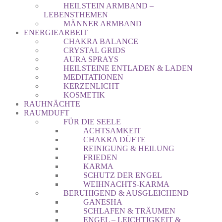
HEILSTEIN ARMBAND –
LEBENSTHEMEN
MÄNNER ARMBAND
ENERGIEARBEIT
CHAKRA BALANCE
CRYSTAL GRIDS
AURA SPRAYS
HEILSTEINE ENTLADEN & LADEN
MEDITATIONEN
KERZENLICHT
KOSMETIK
RAUHNÄCHTE
RAUMDUFT
FÜR DIE SEELE
ACHTSAMKEIT
CHAKRA DÜFTE
REINIGUNG & HEILUNG
FRIEDEN
KARMA
SCHUTZ DER ENGEL
WEIHNACHTS-KARMA
BERUHIGEND & AUSGLEICHEND
GANESHA
SCHLAFEN & TRÄUMEN
ENGEL – LEICHTIGKEIT &