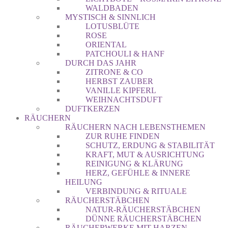
WALDBADEN
MYSTISCH & SINNLICH
LOTUSBLÜTE
ROSE
ORIENTAL
PATCHOULI & HANF
DURCH DAS JAHR
ZITRONE & CO
HERBST ZAUBER
VANILLE KIPFERL
WEIHNACHTSDUFT
DUFTKERZEN
RÄUCHERN
RÄUCHERN NACH LEBENSTHEMEN
ZUR RUHE FINDEN
SCHUTZ, ERDUNG & STABILITÄT
KRAFT, MUT & AUSRICHTUNG
REINIGUNG & KLÄRUNG
HERZ, GEFÜHLE & INNERE
HEILUNG
VERBINDUNG & RITUALE
RÄUCHERSTÄBCHEN
NATUR-RÄUCHERSTÄBCHEN
DÜNNE RÄUCHERSTÄBCHEN
RÄUCHERWERKE MIT HARZEN