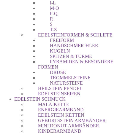
I-L
M-O
P-Q
R
S
T-Z
EDELSTEINFORMEN & SCHLIFFE
FREIFORM
HANDSCHMEICHLER
KUGELN
SPITZEN & TÜRME
PYRAMIDEN & BESONDERE
FORMEN
DRUSE
TROMMELSTEINE
NATURSTEINE
HEILSTEIN PENDEL
EDELSTEINSEIFEN
EDELSTEIN SCHMUCK
MALA-KETTE
ENERGIEARMBAND
EDELSTEIN KETTEN
GEBURTSSTEIN ARMBÄNDER
MINI DONUT ARMBÄNDER
KINDERARMBAND