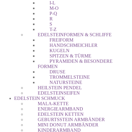
I-L
M-O
P-Q
R
S
T-Z
EDELSTEINFORMEN & SCHLIFFE
FREIFORM
HANDSCHMEICHLER
KUGELN
SPITZEN & TÜRME
PYRAMIDEN & BESONDERE
FORMEN
DRUSE
TROMMELSTEINE
NATURSTEINE
HEILSTEIN PENDEL
EDELSTEINSEIFEN
EDELSTEIN SCHMUCK
MALA-KETTE
ENERGIEARMBAND
EDELSTEIN KETTEN
GEBURTSSTEIN ARMBÄNDER
MINI DONUT ARMBÄNDER
KINDERARMBAND