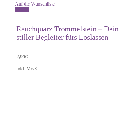
Auf die Wunschliste
Dieses
Details
Produkt
weist
mehrere
Rauchquarz Trommelstein – Dein
Varianten
stiller Begleiter fürs Loslassen
auf.
Die
Optionen
können
2,95
€
auf
der
inkl. MwSt.
Produktseite
gewählt
werden