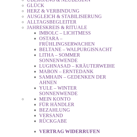
GLÜCK
HERZ & VERBINDUNG
AUSGLEICH & STABILISIERUNG
ALLTAGSBEGLEITER
JAHRESKREIS & RITUALE
IMBOLC – LICHTMESS
OSTARA –
FRÜHLINGSERWACHEN
BELTANE – WALPURGISNACHT
LITHA – SOMMER
SONNENWENDE
LUGHNASAD – KRÄUTERWEIHE
MABON – ERNTEDANK
SAMHAIN – GEDENKEN DER
AHNEN
YULE – WINTER
SONNENWENDE
MEIN KONTO
FÜR HÄNDLER
BEZAHLUNG
VERSAND
RÜCKGABE
VERTRAG WIDERRUFEN