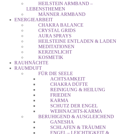
HEILSTEIN ARMBAND –
LEBENSTHEMEN
MÄNNER ARMBAND
ENERGIEARBEIT
CHAKRA BALANCE
CRYSTAL GRIDS
AURA SPRAYS
HEILSTEINE ENTLADEN & LADEN
MEDITATIONEN
KERZENLICHT
KOSMETIK
RAUHNÄCHTE
RAUMDUFT
FÜR DIE SEELE
ACHTSAMKEIT
CHAKRA DÜFTE
REINIGUNG & HEILUNG
FRIEDEN
KARMA
SCHUTZ DER ENGEL
WEIHNACHTS-KARMA
BERUHIGEND & AUSGLEICHEND
GANESHA
SCHLAFEN & TRÄUMEN
ENGEL – LEICHTIGKEIT &