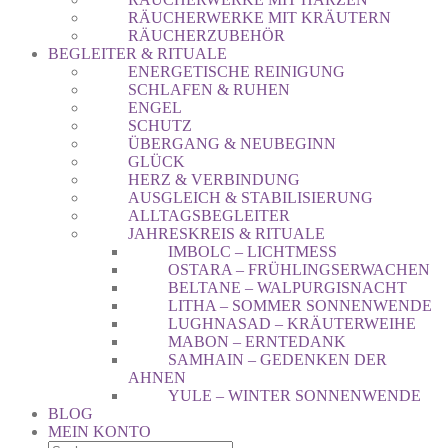
RÄUCHERWERKE MIT KRÄUTERN
RÄUCHERZUBEHÖR
BEGLEITER & RITUALE
ENERGETISCHE REINIGUNG
SCHLAFEN & RUHEN
ENGEL
SCHUTZ
ÜBERGANG & NEUBEGINN
GLÜCK
HERZ & VERBINDUNG
AUSGLEICH & STABILISIERUNG
ALLTAGSBEGLEITER
JAHRESKREIS & RITUALE
IMBOLC – LICHTMESS
OSTARA – FRÜHLINGSERWACHEN
BELTANE – WALPURGISNACHT
LITHA – SOMMER SONNENWENDE
LUGHNASAD – KRÄUTERWEIHE
MABON – ERNTEDANK
SAMHAIN – GEDENKEN DER
AHNEN
YULE – WINTER SONNENWENDE
BLOG
MEIN KONTO