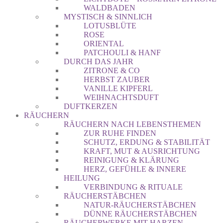
WALDBADEN
MYSTISCH & SINNLICH
LOTUSBLÜTE
ROSE
ORIENTAL
PATCHOULI & HANF
DURCH DAS JAHR
ZITRONE & CO
HERBST ZAUBER
VANILLE KIPFERL
WEIHNACHTSDUFT
DUFTKERZEN
RÄUCHERN
RÄUCHERN NACH LEBENSTHEMEN
ZUR RUHE FINDEN
SCHUTZ, ERDUNG & STABILITÄT
KRAFT, MUT & AUSRICHTUNG
REINIGUNG & KLÄRUNG
HERZ, GEFÜHLE & INNERE
HEILUNG
VERBINDUNG & RITUALE
RÄUCHERSTÄBCHEN
NATUR-RÄUCHERSTÄBCHEN
DÜNNE RÄUCHERSTÄBCHEN
RÄUCHERWERKE MIT HARZEN