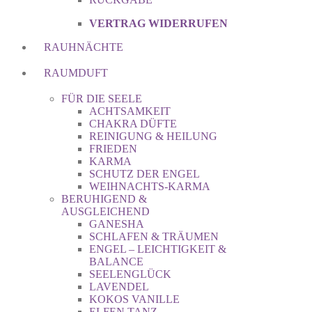
VERTRAG WIDERRUFEN
RAUHNÄCHTE
RAUMDUFT
FÜR DIE SEELE
ACHTSAMKEIT
CHAKRA DÜFTE
REINIGUNG & HEILUNG
FRIEDEN
KARMA
SCHUTZ DER ENGEL
WEIHNACHTS-KARMA
BERUHIGEND &
AUSGLEICHEND
GANESHA
SCHLAFEN & TRÄUMEN
ENGEL – LEICHTIGKEIT &
BALANCE
SEELENGLÜCK
LAVENDEL
KOKOS VANILLE
ELFEN TANZ