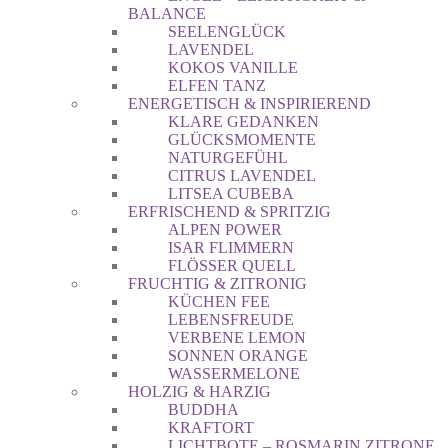
BALANCE
SEELENGLÜCK
LAVENDEL
KOKOS VANILLE
ELFEN TANZ
ENERGETISCH & INSPIRIEREND
KLARE GEDANKEN
GLÜCKSMOMENTE
NATURGEFÜHL
CITRUS LAVENDEL
LITSEA CUBEBA
ERFRISCHEND & SPRITZIG
ALPEN POWER
ISAR FLIMMERN
FLÖSSER QUELL
FRUCHTIG & ZITRONIG
KÜCHEN FEE
LEBENSFREUDE
VERBENE LEMON
SONNEN ORANGE
WASSERMELONE
HOLZIG & HARZIG
BUDDHA
KRAFTORT
LICHTBOTE – ROSMARIN ZITRONE