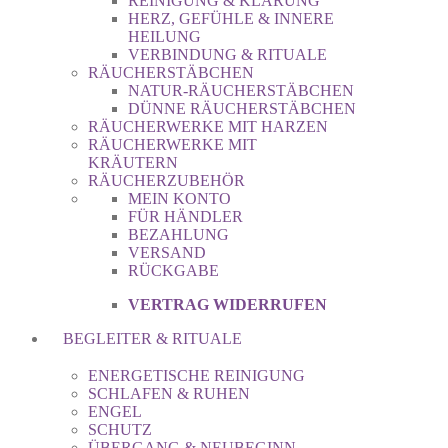
REINIGUNG & KLÄRUNG
HERZ, GEFÜHLE & INNERE
HEILUNG
VERBINDUNG & RITUALE
RÄUCHERSTÄBCHEN
NATUR-RÄUCHERSTÄBCHEN
DÜNNE RÄUCHERSTÄBCHEN
RÄUCHERWERKE MIT HARZEN
RÄUCHERWERKE MIT
KRÄUTERN
RÄUCHERZUBEHÖR
MEIN KONTO
FÜR HÄNDLER
BEZAHLUNG
VERSAND
RÜCKGABE
VERTRAG WIDERRUFEN
BEGLEITER & RITUALE
ENERGETISCHE REINIGUNG
SCHLAFEN & RUHEN
ENGEL
SCHUTZ
ÜBERGANG & NEUBEGINN