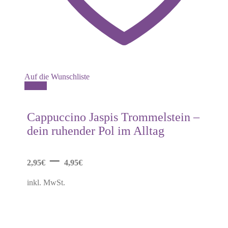
Auf die Wunschliste
Dieses
Details
Produkt
weist
mehrere
Cappuccino Jaspis Trommelstein –
Varianten
dein ruhender Pol im Alltag
auf.
Die
Optionen
–
können
2,95
€
4,95
€
auf
der
inkl. MwSt.
Produktseite
gewählt
werden