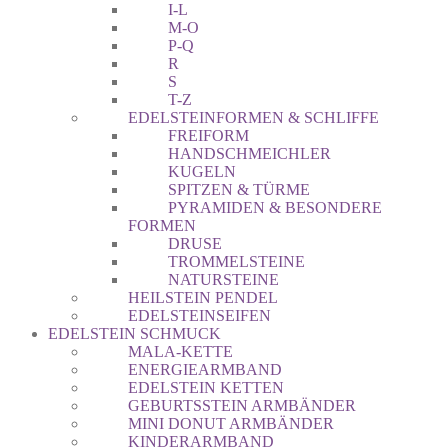
I-L
M-O
P-Q
R
S
T-Z
EDELSTEINFORMEN & SCHLIFFE
FREIFORM
HANDSCHMEICHLER
KUGELN
SPITZEN & TÜRME
PYRAMIDEN & BESONDERE
FORMEN
DRUSE
TROMMELSTEINE
NATURSTEINE
HEILSTEIN PENDEL
EDELSTEINSEIFEN
EDELSTEIN SCHMUCK
MALA-KETTE
ENERGIEARMBAND
EDELSTEIN KETTEN
GEBURTSSTEIN ARMBÄNDER
MINI DONUT ARMBÄNDER
KINDERARMBAND