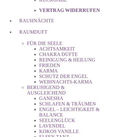
VERTRAG WIDERRUFEN
RAUHNÄCHTE
RAUMDUFT
FÜR DIE SEELE
ACHTSAMKEIT
CHAKRA DÜFTE
REINIGUNG & HEILUNG
FRIEDEN
KARMA
SCHUTZ DER ENGEL
WEIHNACHTS-KARMA
BERUHIGEND &
AUSGLEICHEND
GANESHA
SCHLAFEN & TRÄUMEN
ENGEL – LEICHTIGKEIT &
BALANCE
SEELENGLÜCK
LAVENDEL
KOKOS VANILLE
ELFEN TANZ