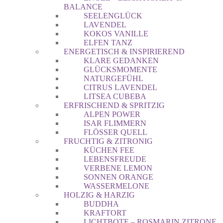
BALANCE
SEELENGLÜCK
LAVENDEL
KOKOS VANILLE
ELFEN TANZ
ENERGETISCH & INSPIRIEREND
KLARE GEDANKEN
GLÜCKSMOMENTE
NATURGEFÜHL
CITRUS LAVENDEL
LITSEA CUBEBA
ERFRISCHEND & SPRITZIG
ALPEN POWER
ISAR FLIMMERN
FLÖSSER QUELL
FRUCHTIG & ZITRONIG
KÜCHEN FEE
LEBENSFREUDE
VERBENE LEMON
SONNEN ORANGE
WASSERMELONE
HOLZIG & HARZIG
BUDDHA
KRAFTORT
LICHTBOTE – ROSMARIN ZITRONE