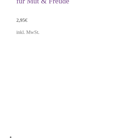
für Mut & Freude
2,95
€
inkl. MwSt.