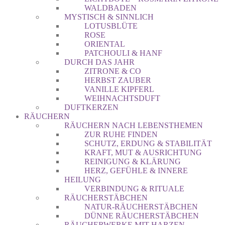
WALDBADEN
MYSTISCH & SINNLICH
LOTUSBLÜTE
ROSE
ORIENTAL
PATCHOULI & HANF
DURCH DAS JAHR
ZITRONE & CO
HERBST ZAUBER
VANILLE KIPFERL
WEIHNACHTSDUFT
DUFTKERZEN
RÄUCHERN
RÄUCHERN NACH LEBENSTHEMEN
ZUR RUHE FINDEN
SCHUTZ, ERDUNG & STABILITÄT
KRAFT, MUT & AUSRICHTUNG
REINIGUNG & KLÄRUNG
HERZ, GEFÜHLE & INNERE
HEILUNG
VERBINDUNG & RITUALE
RÄUCHERSTÄBCHEN
NATUR-RÄUCHERSTÄBCHEN
DÜNNE RÄUCHERSTÄBCHEN
RÄUCHERWERKE MIT HARZEN