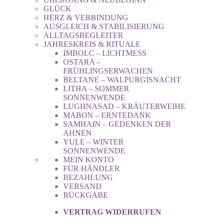
GLÜCK
HERZ & VERBINDUNG
AUSGLEICH & STABILISIERUNG
ALLTAGSBEGLEITER
JAHRESKREIS & RITUALE
IMBOLC – LICHTMESS
OSTARA –
FRÜHLINGSERWACHEN
BELTANE – WALPURGISNACHT
LITHA – SOMMER
SONNENWENDE
LUGHNASAD – KRÄUTERWEIHE
MABON – ERNTEDANK
SAMHAIN – GEDENKEN DER
AHNEN
YULE – WINTER
SONNENWENDE
MEIN KONTO
FÜR HÄNDLER
BEZAHLUNG
VERSAND
RÜCKGABE
VERTRAG WIDERRUFEN