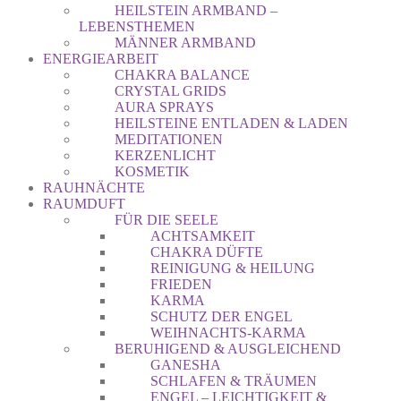
HEILSTEIN ARMBAND –
LEBENSTHEMEN
MÄNNER ARMBAND
ENERGIEARBEIT
CHAKRA BALANCE
CRYSTAL GRIDS
AURA SPRAYS
HEILSTEINE ENTLADEN & LADEN
MEDITATIONEN
KERZENLICHT
KOSMETIK
RAUHNÄCHTE
RAUMDUFT
FÜR DIE SEELE
ACHTSAMKEIT
CHAKRA DÜFTE
REINIGUNG & HEILUNG
FRIEDEN
KARMA
SCHUTZ DER ENGEL
WEIHNACHTS-KARMA
BERUHIGEND & AUSGLEICHEND
GANESHA
SCHLAFEN & TRÄUMEN
ENGEL – LEICHTIGKEIT &