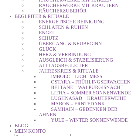
RÄUCHERWERKE MIT KRÄUTERN
RÄUCHERZUBEHÖR
BEGLEITER & RITUALE
ENERGETISCHE REINIGUNG
SCHLAFEN & RUHEN
ENGEL
SCHUTZ
ÜBERGANG & NEUBEGINN
GLÜCK
HERZ & VERBINDUNG
AUSGLEICH & STABILISIERUNG
ALLTAGSBEGLEITER
JAHRESKREIS & RITUALE
IMBOLC – LICHTMESS
OSTARA – FRÜHLINGSERWACHEN
BELTANE – WALPURGISNACHT
LITHA – SOMMER SONNENWENDE
LUGHNASAD – KRÄUTERWEIHE
MABON – ERNTEDANK
SAMHAIN – GEDENKEN DER
AHNEN
YULE – WINTER SONNENWENDE
BLOG
MEIN KONTO