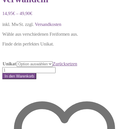
14,95
€
–
49,90
€
inkl. MwSt.
zzgl.
Versandkosten
Wähle aus verschiedenen Freiformen aus.
Finde dein perfektes Unikat.
Unikat
Zurücksetzen
Fluorit
Freiform
In den Warenkorb
–
Share:
wenn
starre
Strukturen
sich
in
Leichtigkeit
verwandeln
Menge