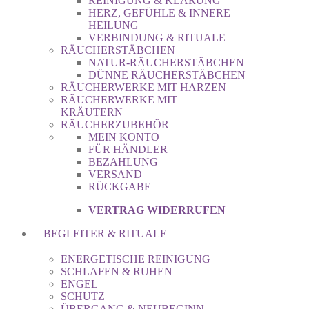
REINIGUNG & KLÄRUNG
HERZ, GEFÜHLE & INNERE
HEILUNG
VERBINDUNG & RITUALE
RÄUCHERSTÄBCHEN
NATUR-RÄUCHERSTÄBCHEN
DÜNNE RÄUCHERSTÄBCHEN
RÄUCHERWERKE MIT HARZEN
RÄUCHERWERKE MIT
KRÄUTERN
RÄUCHERZUBEHÖR
MEIN KONTO
FÜR HÄNDLER
BEZAHLUNG
VERSAND
RÜCKGABE
VERTRAG WIDERRUFEN
BEGLEITER & RITUALE
ENERGETISCHE REINIGUNG
SCHLAFEN & RUHEN
ENGEL
SCHUTZ
ÜBERGANG & NEUBEGINN