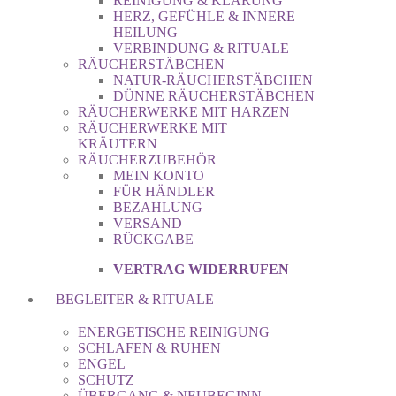
REINIGUNG & KLÄRUNG
HERZ, GEFÜHLE & INNERE
HEILUNG
VERBINDUNG & RITUALE
RÄUCHERSTÄBCHEN
NATUR-RÄUCHERSTÄBCHEN
DÜNNE RÄUCHERSTÄBCHEN
RÄUCHERWERKE MIT HARZEN
RÄUCHERWERKE MIT
KRÄUTERN
RÄUCHERZUBEHÖR
MEIN KONTO
FÜR HÄNDLER
BEZAHLUNG
VERSAND
RÜCKGABE
VERTRAG WIDERRUFEN
BEGLEITER & RITUALE
ENERGETISCHE REINIGUNG
SCHLAFEN & RUHEN
ENGEL
SCHUTZ
ÜBERGANG & NEUBEGINN