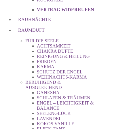
VERTRAG WIDERRUFEN
RAUHNÄCHTE
RAUMDUFT
FÜR DIE SEELE
ACHTSAMKEIT
CHAKRA DÜFTE
REINIGUNG & HEILUNG
FRIEDEN
KARMA
SCHUTZ DER ENGEL
WEIHNACHTS-KARMA
BERUHIGEND &
AUSGLEICHEND
GANESHA
SCHLAFEN & TRÄUMEN
ENGEL – LEICHTIGKEIT &
BALANCE
SEELENGLÜCK
LAVENDEL
KOKOS VANILLE
ELFEN TANZ