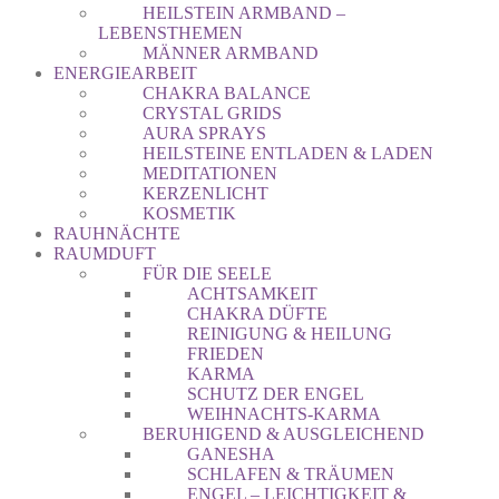
HEILSTEIN ARMBAND –
LEBENSTHEMEN
MÄNNER ARMBAND
ENERGIEARBEIT
CHAKRA BALANCE
CRYSTAL GRIDS
AURA SPRAYS
HEILSTEINE ENTLADEN & LADEN
MEDITATIONEN
KERZENLICHT
KOSMETIK
RAUHNÄCHTE
RAUMDUFT
FÜR DIE SEELE
ACHTSAMKEIT
CHAKRA DÜFTE
REINIGUNG & HEILUNG
FRIEDEN
KARMA
SCHUTZ DER ENGEL
WEIHNACHTS-KARMA
BERUHIGEND & AUSGLEICHEND
GANESHA
SCHLAFEN & TRÄUMEN
ENGEL – LEICHTIGKEIT &