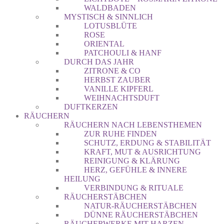
WALDBADEN
MYSTISCH & SINNLICH
LOTUSBLÜTE
ROSE
ORIENTAL
PATCHOULI & HANF
DURCH DAS JAHR
ZITRONE & CO
HERBST ZAUBER
VANILLE KIPFERL
WEIHNACHTSDUFT
DUFTKERZEN
RÄUCHERN
RÄUCHERN NACH LEBENSTHEMEN
ZUR RUHE FINDEN
SCHUTZ, ERDUNG & STABILITÄT
KRAFT, MUT & AUSRICHTUNG
REINIGUNG & KLÄRUNG
HERZ, GEFÜHLE & INNERE
HEILUNG
VERBINDUNG & RITUALE
RÄUCHERSTÄBCHEN
NATUR-RÄUCHERSTÄBCHEN
DÜNNE RÄUCHERSTÄBCHEN
RÄUCHERWERKE MIT HARZEN