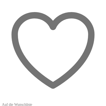
Klarheit,
die
sich
öffnet
Menge
Auf die Wunschliste