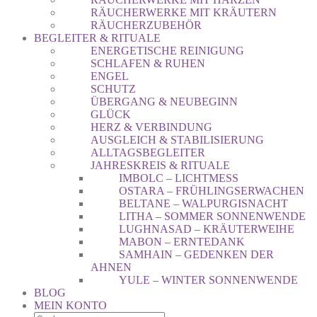
RÄUCHERWERKE MIT KRÄUTERN
RÄUCHERZUBEHÖR
BEGLEITER & RITUALE
ENERGETISCHE REINIGUNG
SCHLAFEN & RUHEN
ENGEL
SCHUTZ
ÜBERGANG & NEUBEGINN
GLÜCK
HERZ & VERBINDUNG
AUSGLEICH & STABILISIERUNG
ALLTAGSBEGLEITER
JAHRESKREIS & RITUALE
IMBOLC – LICHTMESS
OSTARA – FRÜHLINGSERWACHEN
BELTANE – WALPURGISNACHT
LITHA – SOMMER SONNENWENDE
LUGHNASAD – KRÄUTERWEIHE
MABON – ERNTEDANK
SAMHAIN – GEDENKEN DER
AHNEN
YULE – WINTER SONNENWENDE
BLOG
MEIN KONTO