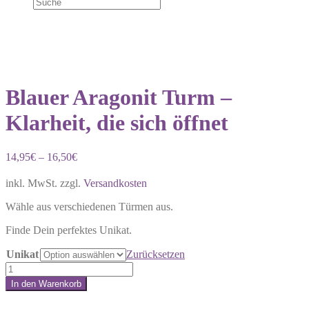
Blauer Aragonit Turm –
Klarheit, die sich öffnet
14,95
€
–
16,50
€
inkl. MwSt.
zzgl.
Versandkosten
Wähle aus verschiedenen Türmen aus.
Finde Dein perfektes Unikat.
Unikat
Zurücksetzen
Blauer
Aragonit
In den Warenkorb
Turm
Share:
–