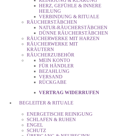
REINIGUNG & KLÄRUNG
HERZ, GEFÜHLE & INNERE
HEILUNG
VERBINDUNG & RITUALE
RÄUCHERSTÄBCHEN
NATUR-RÄUCHERSTÄBCHEN
DÜNNE RÄUCHERSTÄBCHEN
RÄUCHERWERKE MIT HARZEN
RÄUCHERWERKE MIT
KRÄUTERN
RÄUCHERZUBEHÖR
MEIN KONTO
FÜR HÄNDLER
BEZAHLUNG
VERSAND
RÜCKGABE
VERTRAG WIDERRUFEN
BEGLEITER & RITUALE
ENERGETISCHE REINIGUNG
SCHLAFEN & RUHEN
ENGEL
SCHUTZ
ÜBERGANG & NEUBEGINN