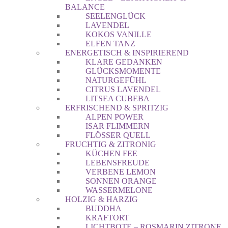
BALANCE
SEELENGLÜCK
LAVENDEL
KOKOS VANILLE
ELFEN TANZ
ENERGETISCH & INSPIRIEREND
KLARE GEDANKEN
GLÜCKSMOMENTE
NATURGEFÜHL
CITRUS LAVENDEL
LITSEA CUBEBA
ERFRISCHEND & SPRITZIG
ALPEN POWER
ISAR FLIMMERN
FLÖSSER QUELL
FRUCHTIG & ZITRONIG
KÜCHEN FEE
LEBENSFREUDE
VERBENE LEMON
SONNEN ORANGE
WASSERMELONE
HOLZIG & HARZIG
BUDDHA
KRAFTORT
LICHTBOTE – ROSMARIN ZITRONE