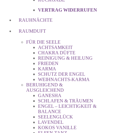
VERTRAG WIDERRUFEN
RAUHNÄCHTE
RAUMDUFT
FÜR DIE SEELE
ACHTSAMKEIT
CHAKRA DÜFTE
REINIGUNG & HEILUNG
FRIEDEN
KARMA
SCHUTZ DER ENGEL
WEIHNACHTS-KARMA
BERUHIGEND &
AUSGLEICHEND
GANESHA
SCHLAFEN & TRÄUMEN
ENGEL – LEICHTIGKEIT &
BALANCE
SEELENGLÜCK
LAVENDEL
KOKOS VANILLE
ELFEN TANZ