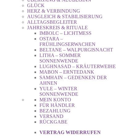
GLÜCK
HERZ & VERBINDUNG
AUSGLEICH & STABILISIERUNG
ALLTAGSBEGLEITER
JAHRESKREIS & RITUALE
IMBOLC – LICHTMESS
OSTARA –
FRÜHLINGSERWACHEN
BELTANE – WALPURGISNACHT
LITHA – SOMMER
SONNENWENDE
LUGHNASAD – KRÄUTERWEIHE
MABON – ERNTEDANK
SAMHAIN – GEDENKEN DER
AHNEN
YULE – WINTER
SONNENWENDE
MEIN KONTO
FÜR HÄNDLER
BEZAHLUNG
VERSAND
RÜCKGABE
VERTRAG WIDERRUFEN