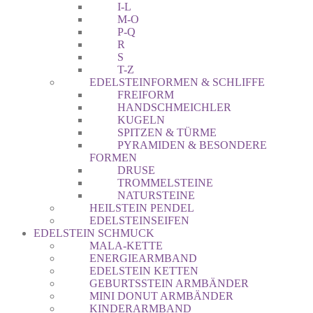
I-L
M-O
P-Q
R
S
T-Z
EDELSTEINFORMEN & SCHLIFFE
FREIFORM
HANDSCHMEICHLER
KUGELN
SPITZEN & TÜRME
PYRAMIDEN & BESONDERE
FORMEN
DRUSE
TROMMELSTEINE
NATURSTEINE
HEILSTEIN PENDEL
EDELSTEINSEIFEN
EDELSTEIN SCHMUCK
MALA-KETTE
ENERGIEARMBAND
EDELSTEIN KETTEN
GEBURTSSTEIN ARMBÄNDER
MINI DONUT ARMBÄNDER
KINDERARMBAND