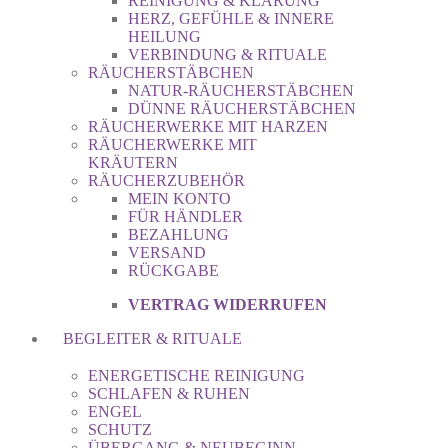
REINIGUNG & KLÄRUNG
HERZ, GEFÜHLE & INNERE
HEILUNG
VERBINDUNG & RITUALE
RÄUCHERSTÄBCHEN
NATUR-RÄUCHERSTÄBCHEN
DÜNNE RÄUCHERSTÄBCHEN
RÄUCHERWERKE MIT HARZEN
RÄUCHERWERKE MIT
KRÄUTERN
RÄUCHERZUBEHÖR
MEIN KONTO
FÜR HÄNDLER
BEZAHLUNG
VERSAND
RÜCKGABE
VERTRAG WIDERRUFEN
BEGLEITER & RITUALE
ENERGETISCHE REINIGUNG
SCHLAFEN & RUHEN
ENGEL
SCHUTZ
ÜBERGANG & NEUBEGINN