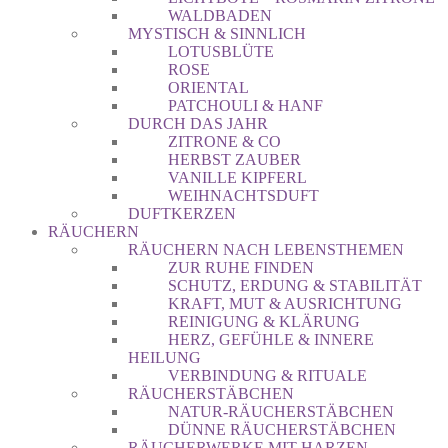
WALDBADEN
MYSTISCH & SINNLICH
LOTUSBLÜTE
ROSE
ORIENTAL
PATCHOULI & HANF
DURCH DAS JAHR
ZITRONE & CO
HERBST ZAUBER
VANILLE KIPFERL
WEIHNACHTSDUFT
DUFTKERZEN
RÄUCHERN
RÄUCHERN NACH LEBENSTHEMEN
ZUR RUHE FINDEN
SCHUTZ, ERDUNG & STABILITÄT
KRAFT, MUT & AUSRICHTUNG
REINIGUNG & KLÄRUNG
HERZ, GEFÜHLE & INNERE
HEILUNG
VERBINDUNG & RITUALE
RÄUCHERSTÄBCHEN
NATUR-RÄUCHERSTÄBCHEN
DÜNNE RÄUCHERSTÄBCHEN
RÄUCHERWERKE MIT HARZEN