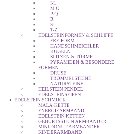
I-L
M-O
P-Q
R
S
T-Z
EDELSTEINFORMEN & SCHLIFFE
FREIFORM
HANDSCHMEICHLER
KUGELN
SPITZEN & TÜRME
PYRAMIDEN & BESONDERE
FORMEN
DRUSE
TROMMELSTEINE
NATURSTEINE
HEILSTEIN PENDEL
EDELSTEINSEIFEN
EDELSTEIN SCHMUCK
MALA-KETTE
ENERGIEARMBAND
EDELSTEIN KETTEN
GEBURTSSTEIN ARMBÄNDER
MINI DONUT ARMBÄNDER
KINDERARMBAND