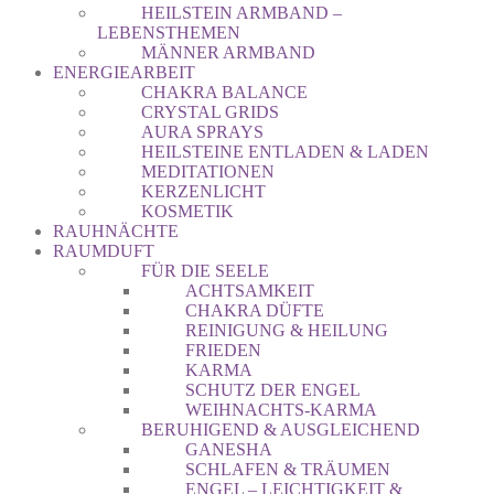
HEILSTEIN ARMBAND –
LEBENSTHEMEN
MÄNNER ARMBAND
ENERGIEARBEIT
CHAKRA BALANCE
CRYSTAL GRIDS
AURA SPRAYS
HEILSTEINE ENTLADEN & LADEN
MEDITATIONEN
KERZENLICHT
KOSMETIK
RAUHNÄCHTE
RAUMDUFT
FÜR DIE SEELE
ACHTSAMKEIT
CHAKRA DÜFTE
REINIGUNG & HEILUNG
FRIEDEN
KARMA
SCHUTZ DER ENGEL
WEIHNACHTS-KARMA
BERUHIGEND & AUSGLEICHEND
GANESHA
SCHLAFEN & TRÄUMEN
ENGEL – LEICHTIGKEIT &