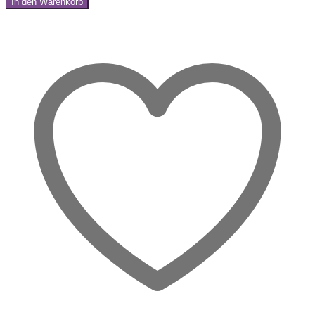
In den Warenkorb
–
Share:
Klarer
Fluss
&
neue
Ausrichtung
Menge