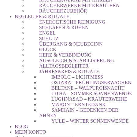
RÄUCHERWERKE MIT KRÄUTERN
RÄUCHERZUBEHÖR
BEGLEITER & RITUALE
ENERGETISCHE REINIGUNG
SCHLAFEN & RUHEN
ENGEL
SCHUTZ
ÜBERGANG & NEUBEGINN
GLÜCK
HERZ & VERBINDUNG
AUSGLEICH & STABILISIERUNG
ALLTAGSBEGLEITER
JAHRESKREIS & RITUALE
IMBOLC – LICHTMESS
OSTARA – FRÜHLINGSERWACHEN
BELTANE – WALPURGISNACHT
LITHA – SOMMER SONNENWENDE
LUGHNASAD – KRÄUTERWEIHE
MABON – ERNTEDANK
SAMHAIN – GEDENKEN DER
AHNEN
YULE – WINTER SONNENWENDE
BLOG
MEIN KONTO