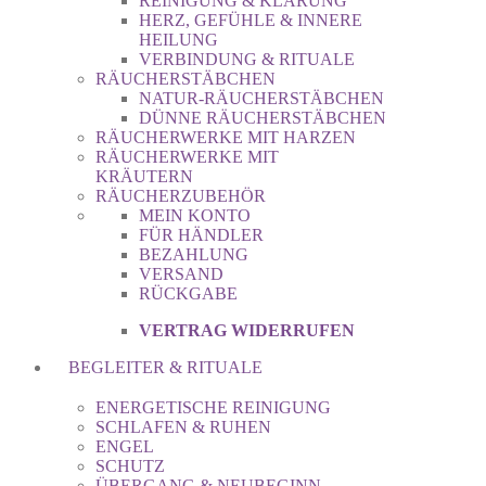
REINIGUNG & KLÄRUNG
HERZ, GEFÜHLE & INNERE
HEILUNG
VERBINDUNG & RITUALE
RÄUCHERSTÄBCHEN
NATUR-RÄUCHERSTÄBCHEN
DÜNNE RÄUCHERSTÄBCHEN
RÄUCHERWERKE MIT HARZEN
RÄUCHERWERKE MIT
KRÄUTERN
RÄUCHERZUBEHÖR
MEIN KONTO
FÜR HÄNDLER
BEZAHLUNG
VERSAND
RÜCKGABE
VERTRAG WIDERRUFEN
BEGLEITER & RITUALE
ENERGETISCHE REINIGUNG
SCHLAFEN & RUHEN
ENGEL
SCHUTZ
ÜBERGANG & NEUBEGINN