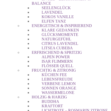
BALANCE
SEELENGLÜCK
LAVENDEL
KOKOS VANILLE
ELFEN TANZ
ENERGETISCH & INSPIRIEREND
KLARE GEDANKEN
GLÜCKSMOMENTE
NATURGEFÜHL
CITRUS LAVENDEL
LITSEA CUBEBA
ERFRISCHEND & SPRITZIG
ALPEN POWER
ISAR FLIMMERN
FLÖSSER QUELL
FRUCHTIG & ZITRONIG
KÜCHEN FEE
LEBENSFREUDE
VERBENE LEMON
SONNEN ORANGE
WASSERMELONE
HOLZIG & HARZIG
BUDDHA
KRAFTORT
LICHTBOTE – ROSMARIN ZITRONE