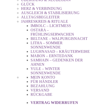
GLÜCK
HERZ & VERBINDUNG
AUSGLEICH & STABILISIERUNG
ALLTAGSBEGLEITER
JAHRESKREIS & RITUALE
IMBOLC – LICHTMESS
OSTARA –
FRÜHLINGSERWACHEN
BELTANE – WALPURGISNACHT
LITHA – SOMMER
SONNENWENDE
LUGHNASAD – KRÄUTERWEIHE
MABON – ERNTEDANK
SAMHAIN – GEDENKEN DER
AHNEN
YULE – WINTER
SONNENWENDE
MEIN KONTO
FÜR HÄNDLER
BEZAHLUNG
VERSAND
RÜCKGABE
VERTRAG WIDERRUFEN