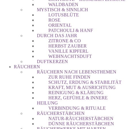
WALDBADEN
MYSTISCH & SINNLICH
LOTUSBLÜTE
ROSE
ORIENTAL
PATCHOULI & HANF
DURCH DAS JAHR
ZITRONE & CO
HERBST ZAUBER
VANILLE KIPFERL
WEIHNACHTSDUFT
DUFTKERZEN
RÄUCHERN
RÄUCHERN NACH LEBENSTHEMEN
ZUR RUHE FINDEN
SCHUTZ, ERDUNG & STABILITÄT
KRAFT, MUT & AUSRICHTUNG
REINIGUNG & KLÄRUNG
HERZ, GEFÜHLE & INNERE
HEILUNG
VERBINDUNG & RITUALE
RÄUCHERSTÄBCHEN
NATUR-RÄUCHERSTÄBCHEN
DÜNNE RÄUCHERSTÄBCHEN
RÄUCHERWERKE MIT HARZEN