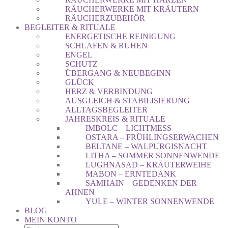
RÄUCHERWERKE MIT KRÄUTERN
RÄUCHERZUBEHÖR
BEGLEITER & RITUALE
ENERGETISCHE REINIGUNG
SCHLAFEN & RUHEN
ENGEL
SCHUTZ
ÜBERGANG & NEUBEGINN
GLÜCK
HERZ & VERBINDUNG
AUSGLEICH & STABILISIERUNG
ALLTAGSBEGLEITER
JAHRESKREIS & RITUALE
IMBOLC – LICHTMESS
OSTARA – FRÜHLINGSERWACHEN
BELTANE – WALPURGISNACHT
LITHA – SOMMER SONNENWENDE
LUGHNASAD – KRÄUTERWEIHE
MABON – ERNTEDANK
SAMHAIN – GEDENKEN DER
AHNEN
YULE – WINTER SONNENWENDE
BLOG
MEIN KONTO