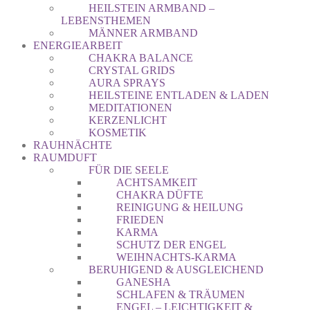
HEILSTEIN ARMBAND –
LEBENSTHEMEN
MÄNNER ARMBAND
ENERGIEARBEIT
CHAKRA BALANCE
CRYSTAL GRIDS
AURA SPRAYS
HEILSTEINE ENTLADEN & LADEN
MEDITATIONEN
KERZENLICHT
KOSMETIK
RAUHNÄCHTE
RAUMDUFT
FÜR DIE SEELE
ACHTSAMKEIT
CHAKRA DÜFTE
REINIGUNG & HEILUNG
FRIEDEN
KARMA
SCHUTZ DER ENGEL
WEIHNACHTS-KARMA
BERUHIGEND & AUSGLEICHEND
GANESHA
SCHLAFEN & TRÄUMEN
ENGEL – LEICHTIGKEIT &