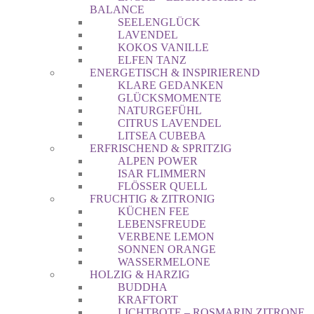
BALANCE
SEELENGLÜCK
LAVENDEL
KOKOS VANILLE
ELFEN TANZ
ENERGETISCH & INSPIRIEREND
KLARE GEDANKEN
GLÜCKSMOMENTE
NATURGEFÜHL
CITRUS LAVENDEL
LITSEA CUBEBA
ERFRISCHEND & SPRITZIG
ALPEN POWER
ISAR FLIMMERN
FLÖSSER QUELL
FRUCHTIG & ZITRONIG
KÜCHEN FEE
LEBENSFREUDE
VERBENE LEMON
SONNEN ORANGE
WASSERMELONE
HOLZIG & HARZIG
BUDDHA
KRAFTORT
LICHTBOTE – ROSMARIN ZITRONE