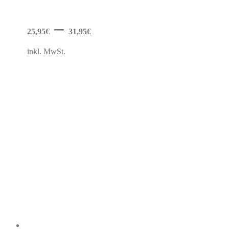
auf.
Die
Optionen
–
können
25,95
€
31,95
€
auf
der
inkl. MwSt.
Produktseite
gewählt
werden