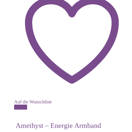
Auf die Wunschliste
Dieses
Details
Produkt
weist
mehrere
Amethyst – Energie Armband
Varianten