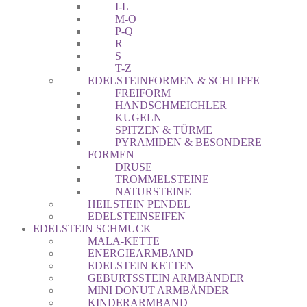
I-L
M-O
P-Q
R
S
T-Z
EDELSTEINFORMEN & SCHLIFFE
FREIFORM
HANDSCHMEICHLER
KUGELN
SPITZEN & TÜRME
PYRAMIDEN & BESONDERE
FORMEN
DRUSE
TROMMELSTEINE
NATURSTEINE
HEILSTEIN PENDEL
EDELSTEINSEIFEN
EDELSTEIN SCHMUCK
MALA-KETTE
ENERGIEARMBAND
EDELSTEIN KETTEN
GEBURTSSTEIN ARMBÄNDER
MINI DONUT ARMBÄNDER
KINDERARMBAND