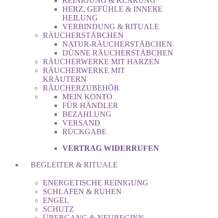
REINIGUNG & KLÄRUNG
HERZ, GEFÜHLE & INNERE
HEILUNG
VERBINDUNG & RITUALE
RÄUCHERSTÄBCHEN
NATUR-RÄUCHERSTÄBCHEN
DÜNNE RÄUCHERSTÄBCHEN
RÄUCHERWERKE MIT HARZEN
RÄUCHERWERKE MIT
KRÄUTERN
RÄUCHERZUBEHÖR
MEIN KONTO
FÜR HÄNDLER
BEZAHLUNG
VERSAND
RÜCKGABE
VERTRAG WIDERRUFEN
BEGLEITER & RITUALE
ENERGETISCHE REINIGUNG
SCHLAFEN & RUHEN
ENGEL
SCHUTZ
ÜBERGANG & NEUBEGINN