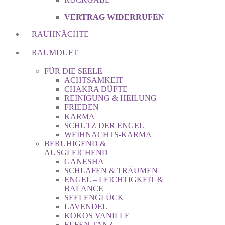
VERTRAG WIDERRUFEN
RAUHNÄCHTE
RAUMDUFT
FÜR DIE SEELE
ACHTSAMKEIT
CHAKRA DÜFTE
REINIGUNG & HEILUNG
FRIEDEN
KARMA
SCHUTZ DER ENGEL
WEIHNACHTS-KARMA
BERUHIGEND &
AUSGLEICHEND
GANESHA
SCHLAFEN & TRÄUMEN
ENGEL – LEICHTIGKEIT &
BALANCE
SEELENGLÜCK
LAVENDEL
KOKOS VANILLE
ELFEN TANZ