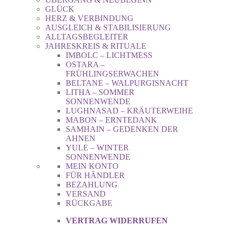
GLÜCK
HERZ & VERBINDUNG
AUSGLEICH & STABILISIERUNG
ALLTAGSBEGLEITER
JAHRESKREIS & RITUALE
IMBOLC – LICHTMESS
OSTARA –
FRÜHLINGSERWACHEN
BELTANE – WALPURGISNACHT
LITHA – SOMMER
SONNENWENDE
LUGHNASAD – KRÄUTERWEIHE
MABON – ERNTEDANK
SAMHAIN – GEDENKEN DER
AHNEN
YULE – WINTER
SONNENWENDE
MEIN KONTO
FÜR HÄNDLER
BEZAHLUNG
VERSAND
RÜCKGABE
VERTRAG WIDERRUFEN