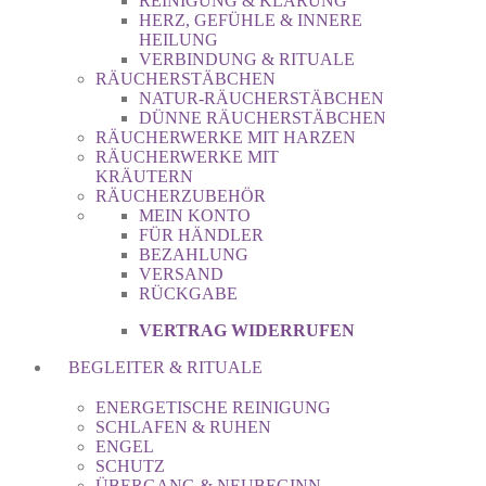
REINIGUNG & KLÄRUNG
HERZ, GEFÜHLE & INNERE
HEILUNG
VERBINDUNG & RITUALE
RÄUCHERSTÄBCHEN
NATUR-RÄUCHERSTÄBCHEN
DÜNNE RÄUCHERSTÄBCHEN
RÄUCHERWERKE MIT HARZEN
RÄUCHERWERKE MIT
KRÄUTERN
RÄUCHERZUBEHÖR
MEIN KONTO
FÜR HÄNDLER
BEZAHLUNG
VERSAND
RÜCKGABE
VERTRAG WIDERRUFEN
BEGLEITER & RITUALE
ENERGETISCHE REINIGUNG
SCHLAFEN & RUHEN
ENGEL
SCHUTZ
ÜBERGANG & NEUBEGINN