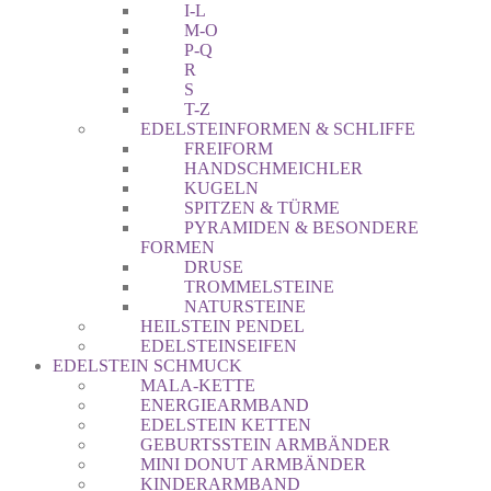
I-L
M-O
P-Q
R
S
T-Z
EDELSTEINFORMEN & SCHLIFFE
FREIFORM
HANDSCHMEICHLER
KUGELN
SPITZEN & TÜRME
PYRAMIDEN & BESONDERE
FORMEN
DRUSE
TROMMELSTEINE
NATURSTEINE
HEILSTEIN PENDEL
EDELSTEINSEIFEN
EDELSTEIN SCHMUCK
MALA-KETTE
ENERGIEARMBAND
EDELSTEIN KETTEN
GEBURTSSTEIN ARMBÄNDER
MINI DONUT ARMBÄNDER
KINDERARMBAND