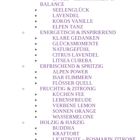
BALANCE
SEELENGLÜCK
LAVENDEL
KOKOS VANILLE
ELFEN TANZ
ENERGETISCH & INSPIRIEREND
KLARE GEDANKEN
GLÜCKSMOMENTE
NATURGEFÜHL
CITRUS LAVENDEL
LITSEA CUBEBA
ERFRISCHEND & SPRITZIG
ALPEN POWER
ISAR FLIMMERN
FLÖSSER QUELL
FRUCHTIG & ZITRONIG
KÜCHEN FEE
LEBENSFREUDE
VERBENE LEMON
SONNEN ORANGE
WASSERMELONE
HOLZIG & HARZIG
BUDDHA
KRAFTORT
LICHTBOTE – ROSMARIN ZITRONE