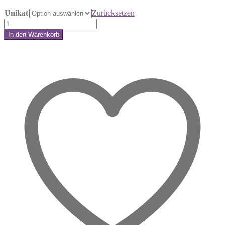
Unikat
Zurücksetzen
Angel
Aura
In den Warenkorb
Druse
Share:
–
Ein
Raum
voller
Engelslicht
Menge