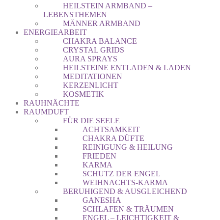
HEILSTEIN ARMBAND –
LEBENSTHEMEN
MÄNNER ARMBAND
ENERGIEARBEIT
CHAKRA BALANCE
CRYSTAL GRIDS
AURA SPRAYS
HEILSTEINE ENTLADEN & LADEN
MEDITATIONEN
KERZENLICHT
KOSMETIK
RAUHNÄCHTE
RAUMDUFT
FÜR DIE SEELE
ACHTSAMKEIT
CHAKRA DÜFTE
REINIGUNG & HEILUNG
FRIEDEN
KARMA
SCHUTZ DER ENGEL
WEIHNACHTS-KARMA
BERUHIGEND & AUSGLEICHEND
GANESHA
SCHLAFEN & TRÄUMEN
ENGEL – LEICHTIGKEIT &