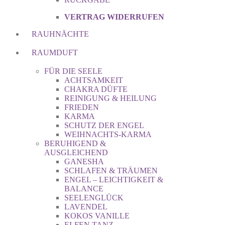
VERTRAG WIDERRUFEN
RAUHNÄCHTE
RAUMDUFT
FÜR DIE SEELE
ACHTSAMKEIT
CHAKRA DÜFTE
REINIGUNG & HEILUNG
FRIEDEN
KARMA
SCHUTZ DER ENGEL
WEIHNACHTS-KARMA
BERUHIGEND &
AUSGLEICHEND
GANESHA
SCHLAFEN & TRÄUMEN
ENGEL – LEICHTIGKEIT &
BALANCE
SEELENGLÜCK
LAVENDEL
KOKOS VANILLE
ELFEN TANZ