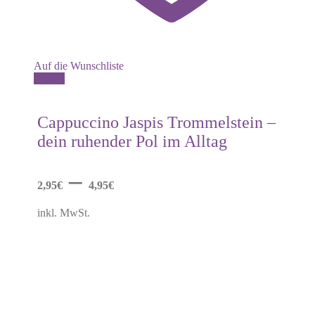
Auf die Wunschliste
Dieses
Details
Produkt
weist
mehrere
Cappuccino Jaspis Trommelstein –
Varianten
dein ruhender Pol im Alltag
auf.
Die
Optionen
–
können
2,95
€
4,95
€
auf
der
inkl. MwSt.
Produktseite
gewählt
werden